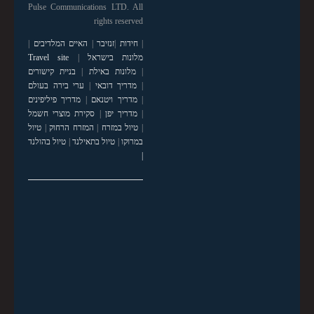
Pulse Communications LTD. All
rights reserved
|
חידות
|
זנזיבר
|
האיים המלדיבים
|
מלונות בישראל
|
Travel site
|
מלונות באילת
|
בניית קישורים
|
מדריך דובאי
|
ערי בירה בעולם
|
מדריך ויטנאם
|
מדריך פיליפינים
|
מדריך יפן
|
סקירת מוצרי חשמל
|
טיול במזרח
|
המזרח הרחוק
|
טיול
במרוקו
|
טיול בתאילנד
|
טיול בהולנד
|