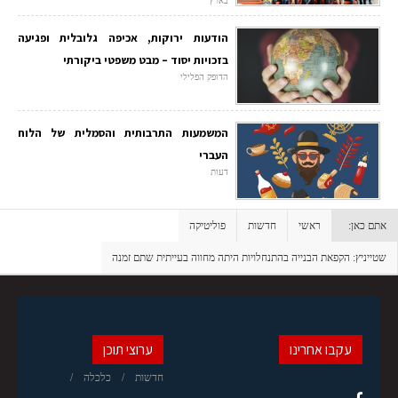
בארץ
הודעות ירוקות, אכיפה גלובלית ופגיעה
בזכויות יסוד – מבט משפטי ביקורתי
הדופק הפלילי
המשמעות התרבותית והסמלית של הלוח
העברי
דעות
אתם כאן:
ראשי
חדשות
פוליטיקה
שטייניץ: הקפאת הבנייה בהתנחלויות היתה מחווה בעייתית שתם זמנה
עקבו אחרינו
ערוצי תוכן
חדשות
כלכלה