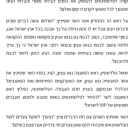
קורה לפלשתינאים להפסיק את החרם הבלתי מוסרי והבלתי הגיוני
שמנוגד לכל מאמץ לקדם דו קיום ושלום".
על ראש הר ההרודיון אמר השר שטייניץ: "הורדוס עשה דברים טובים
ודברים רעים אבל יש לו זכות גדולה על כך שבנה בכל ארץ ישראל ואנו,
בסוף ספטמבר, נשוב לבנות גם בגוש עציון ובמקומות נוספים. ההקפאה
חלפה ונשוב לבנות בגוש עציון ובשאר רחבי ארץ ישראל כי כך צריך
להיות. עשינו מחווה בעייתית שתמה זמנה. הגיע הזמן לחזור לבנות
ולהיבנות".
שאול גולדשטיין, ראש המועצה גוש עציון, הציג בפניו השר שטייניץ את
אזור התעשייה גוש עציון, את האטרקציות התיירותיות ואת הפוטנציאל
הכלכלי שבמקום. בעניין חרם העבודה הפלשתינאי, המליץ ראש
המועצה לשר "להחזיר לפלשתינאים באותו מטבע ולמנוע מעברים
חופשיים של VIP לישראל".
השר שטייניץ הסכים עם רוח הדברים וציין: "נצטרך לשקול צעדים למול
הפלשתינאים שיבהירו להם שאין צעדים חד צדדיים אם רצונם בשלום".