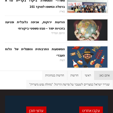
משרדי הממשלה ביקרו בקריית מד"א
ברמלה ונחשפו למוקד 101
בארץ
הודעות ירוקות, אכיפה גלובלית ופגיעה
בזכויות יסוד – מבט משפטי ביקורתי
הדופק הפלילי
המשמעות התרבותית והסמלית של הלוח
העברי
דעות
אתם כאן:
ראשי
חדשות
חדשות בטחוניות
שגריר ישראל במצריים לשעבר על פרשת הריגול: "מחלת נפש מיצרית"
עקבו אחרינו
ערוצי תוכן