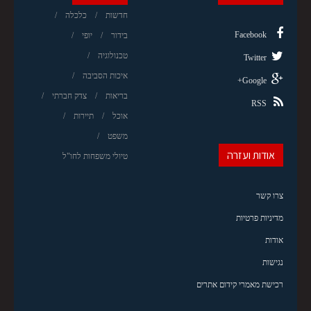
חדשות
כלכלה
Facebook
בידור
יופי
טכנולוגיה
Twitter
איכות הסביבה
Google+
בריאות
צדק חברתי
RSS
אוכל
תיירות
משפט
אודות ועזרה
טיולי משפחות לחו"ל
צרו קשר
מדיניות פרטיות
אודות
נגישות
רכישת מאמרי קידום אתרים