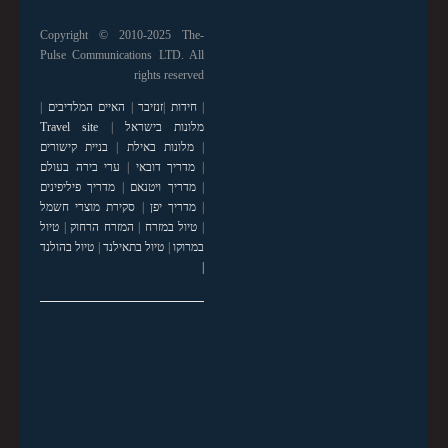
Copyright © 2010-2025 The-
Pulse Communications LTD. All
rights reserved
|
חידות
|
זנזיבר
|
האיים המלדיבים
|
מלונות בישראל
|
Travel site
|
מלונות באילת
|
בניית קישורים
|
מדריך דובאי
|
ערי בירה בעולם
|
מדריך ויטנאם
|
מדריך פיליפינים
|
מדריך יפן
|
סקירת מוצרי חשמל
|
טיול במזרח
|
המזרח הרחוק
|
טיול
במרוקו
|
טיול בתאילנד
|
טיול בהולנד
|