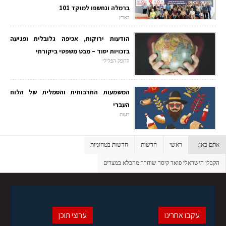
ברמלה ונחשפו למוקד 101
בארץ
הודעות ירוקות, אכיפה גלובלית ופגיעה
בזכויות יסוד – מבט משפטי ביקורתי
הדופק הפלילי
המשמעות התרבותית והסמלית של הלוח
העברי
דעות
אתם כאן:
ראשי
חדשות
חדשות בטחוניות
הקבלן הישראלי פואד קיסר שוחרר מהכלא במצרים
עקבו אחרינו
ערוצי תוכן