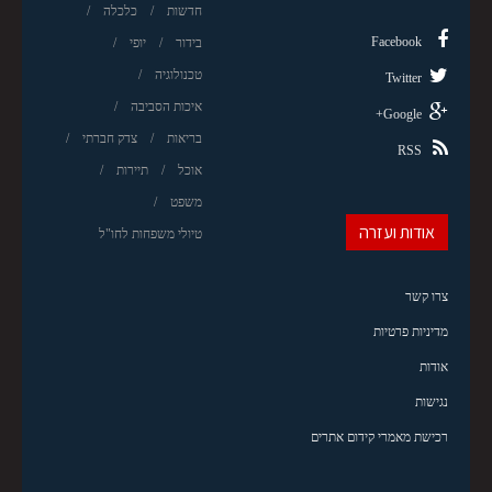
חדשות
כלכלה
Facebook
בידור
יופי
טכנולוגיה
Twitter
איכות הסביבה
Google+
בריאות
צדק חברתי
RSS
אוכל
תיירות
משפט
אודות ועזרה
טיולי משפחות לחו"ל
צרו קשר
מדיניות פרטיות
אודות
נגישות
רכישת מאמרי קידום אתרים