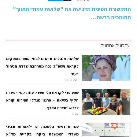
התקשורת הסינית מדגישה את "שלושת עמודי התווך"
התומכים ברשת…
עדכונים אחרונים
שלושה מנהלים חדשים לבתי הספר באופקים
לקראת תשפ"ז: ככה מתרחבת שדרת הניהול
בעיר
דופק החינוך
שפע פרי לקראת חגי תשרי: עונת קטיף פירות
הקיץ בשיאה - ארגון מגדלי הפירות קורא
לרכוש תוצרת הארץ
בארץ
עשרות ראשי הלשכות הדו-לאומיות ונציגי
משרדי הממשלה ביקרו בקריית מד"א