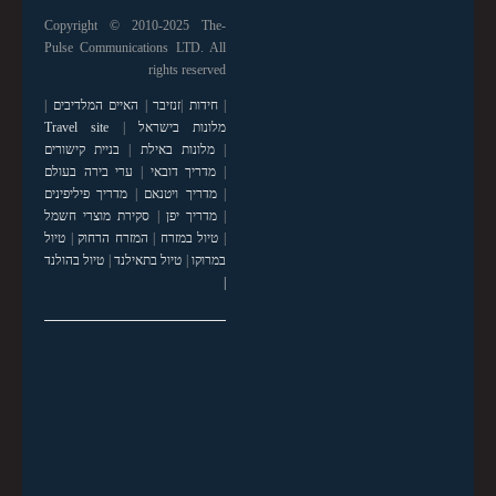
Copyright © 2010-2025 The-
Pulse Communications LTD. All
rights reserved
|
חידות
|
זנזיבר
|
האיים המלדיבים
|
מלונות בישראל
|
Travel site
|
מלונות באילת
|
בניית קישורים
|
מדריך דובאי
|
ערי בירה בעולם
|
מדריך ויטנאם
|
מדריך פיליפינים
|
מדריך יפן
|
סקירת מוצרי חשמל
|
טיול במזרח
|
המזרח הרחוק
|
טיול
במרוקו
|
טיול בתאילנד
|
טיול בהולנד
|