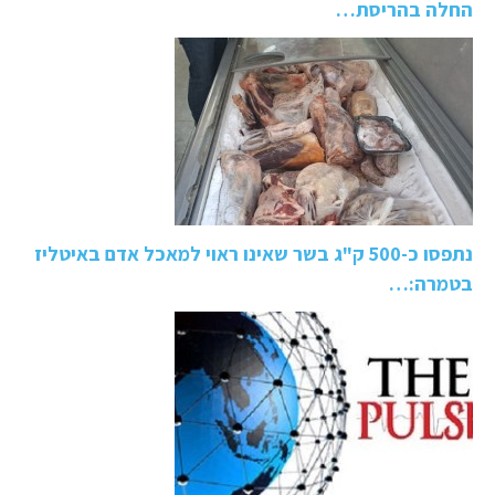
החלה בהריסת…
נתפסו כ-500 ק"ג בשר שאינו ראוי למאכל אדם באיטליז
בטמרה:…