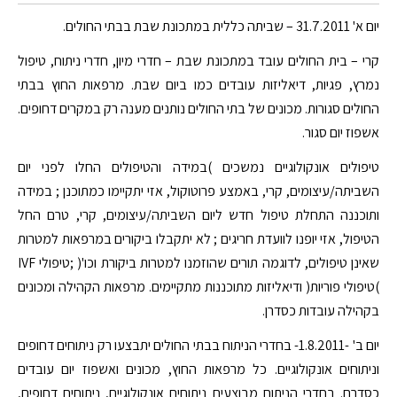
יום א' 31.7.2011 – שביתה כללית במתכונת שבת בבתי החולים.
קרי – בית החולים עובד במתכונת שבת – חדרי מיון, חדרי ניתוח, טיפול
נמרץ, פגיות, דיאליזות עובדים כמו ביום שבת. מרפאות החוץ בבתי
החולים סגורות. מכונים של בתי החולים נותנים מענה רק במקרים דחופים.
אשפוז יום סגור.
טיפולים אונקולוגיים נמשכים )במידה והטיפולים החלו לפני יום
השביתה/עיצומים, קרי, באמצע פרוטוקול, אזי יתקיימו כמתוכנן ; במידה
ותוכננה התחלת טיפול חדש ליום השביתה/עיצומים, קרי, טרם החל
הטיפול, אזי יופנו לוועדת חריגים ; לא יתקבלו ביקורים במרפאות למטרות
שאינן טיפולים, לדוגמה תורים שהוזמנו למטרות ביקורת וכו'( ;טיפולי IVF
)טיפולי פוריות( ודיאליזות מתוכננות מתקיימים. מרפאות הקהילה ומכונים
בקהילה עובדות כסדרן.
יום ב' -1.8.2011- בחדרי הניתוח בבתי החולים יתבצעו רק ניתוחים דחופים
וניתוחים אונקולוגיים. כל מרפאות החוץ, מכונים ואשפוז יום עובדים
כסדרם. בחדרי הניתוח מבוצעים ניתוחים אונקולוגיים, ניתוחים דחופים,