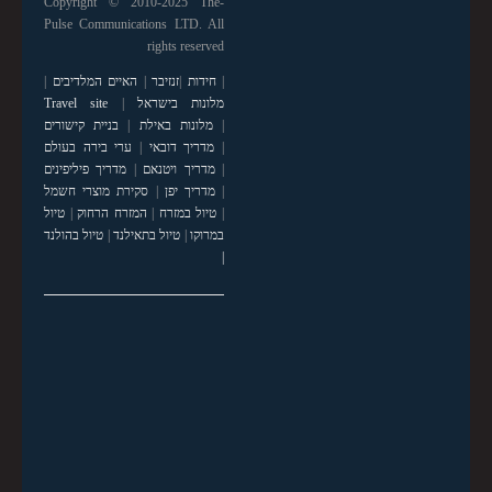
Copyright © 2010-2025 The-
Pulse Communications LTD. All
rights reserved
|
חידות
|
זנזיבר
|
האיים המלדיבים
|
מלונות בישראל
|
Travel site
|
מלונות באילת
|
בניית קישורים
|
מדריך דובאי
|
ערי בירה בעולם
|
מדריך ויטנאם
|
מדריך פיליפינים
|
מדריך יפן
|
סקירת מוצרי חשמל
|
טיול במזרח
|
המזרח הרחוק
|
טיול
במרוקו
|
טיול בתאילנד
|
טיול בהולנד
|