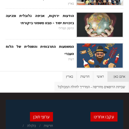
בארץ
הודעות ירוקות, אכיפה גלובלית ופגיעה
בזכויות יסוד – מבט משפטי ביקורתי
הדופק הפלילי
המשמעות התרבותית והסמלית של הלוח
העברי
דעות
אתם כאן:
ראשי
חדשות
בארץ
שביתת הרופאים מחריפה - המדריך לחולה המבולבל
עקבו אחרינו
ערוצי תוכן
חדשות
כלכלה