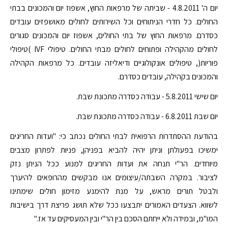
יום ה' 4.8.2011 - שביתה של מרפאות החוץ, אשפוז יום והמכונים בבתי
החולים. כל חדרי הניתוחים וכל השירותים לחולים מאושפזים עובדים
כסדרם. מרפאות החוץ של בתי החולים, אשפוז יום והמכונים סגורים
לחולים מהקהילה ופתוחים לחולים מבתי החולים. טיפולי IVF )טיפולי
פוריות(, טיפולים אונקולוגיים ודיאליזה עובדים. כל מרפאות הקהילה
והמכונים בקהילה, עובדים כסדרם.
יום שישי 5.8.2011 - עבודה כסדרה מתכונת שבת.
יום שבת 6.8.2011 - עבודה כסדרה מתכונת שבת.
בהודעת ההסתדרות הרפואית לבתי החולים נכתב כי: "ועדות החריגים
ימשיכו בפעולתן וניתן יהיה להביא בפניהן, פניות לפתרון מצבים
מיוחדים. הר"י תנחה את ועדות החריגים למנוע ככל הניתן נזק
לציבור. במקרה השבתה/עיצומים אנו מבקשים מהרופאים להיערך
ולבטל תורים מראש, על מנת להימנע מזימון חולים שימתינו
לשווא. הצעדים האמורים יתבצעו ככל שלא תושג פריצת דרך בישיבות
המו"מ, ובמידה ולא ייחתם הסכם בין הר"י ובין המעסיקים עד אז."