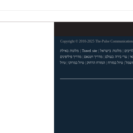
Copyright © 2010-2025 The-Pulse Communications 
דיבים
|
מלונות בישראל
|
Travel site
|
מלונות באילת
אי
|
ערי בירה בעולם
|
מדריך ויטנאם
|
מדריך פיליפינים
חשמל
|
טיול במזרח
|
המזרח הרחוק
|
טיול במרוקו
|
טיול