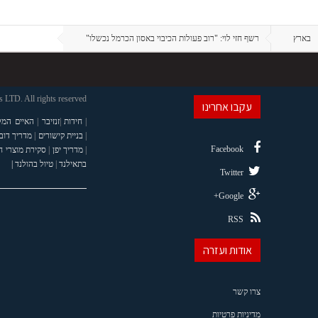
בארץ
רשף חזי לוי: "רוב פעולות הכיבוי באסון הכרמל נכשלו"
LTD. All rights reserved
עקבו אחרינו
|
חידות
|
זנזיבר
|
האיים המל
|
בניית קישורים
|
מדריך דוב
Facebook
|
מדריך יפן
|
סקירת מוצרי 
בתאילנד
|
טיול בהולנד |
Twitter
Google+
RSS
אודות ועזרה
צרו קשר
מדיניות פרטיות