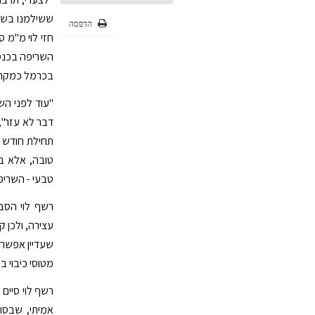
ששילמנו בשרי
הדפסה
חזי לוי מ"מ 
השריפה בכנס 
בכרמל כמקרה 
"עוד לפני הש
דבר לא עזר",
תחילת חודש 
טובה, אלא ב
טבעי - השריפה
רשף לוי הסבי
עצירה, ולכן 
שעדיין אפשר ל
מטוסי כיבוי בז
רשף לוי סיים
אמיתי, שבסופ