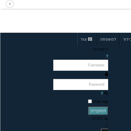
ידור
למשפחה
עוד
התחברות
זכור אותי
התחברות
נא להמתין...
×