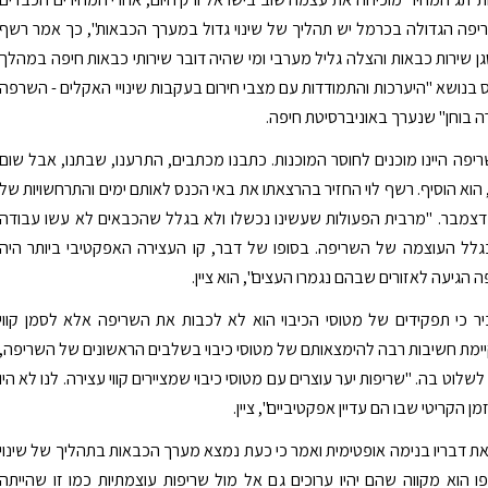
פה הגדולה בכרמל יש תהליך של שינוי גדול במערך הכבאות", כך אמר רשף
סגן שירות כבאות והצלה גליל מערבי ומי שהיה דובר שירותי כבאות חיפה במהלך
בנושא "היערכות והתמודדות עם מצבי חירום בעקבות שינויי האקלים - השרפה
בוחן" שנערך באוניברסיטת חיפה.
ריפה היינו מוכנים לחוסר המוכנות. כתבנו מכתבים, התרענו, שבתנו, אבל שום
 הוא הוסיף. רשף לוי החזיר בהרצאתו את באי הכנס לאותם ימים והתרחשויות של
דצמבר. "מרבית הפעולות שעשינו נכשלו ולא בגלל שהכבאים לא עשו עבודה
גלל העוצמה של השריפה. בסופו של דבר, קו העצירה האפקטיבי ביותר היה
 הגיעה לאזורים שבהם נגמרו העצים", הוא ציין.
ר כי תפקידים של מטוסי הכיבוי הוא לא לכבות את השריפה אלא לסמן קווי
קיימת חשיבות רבה להימצאותם של מטוסי כיבוי בשלבים הראשונים של השריפה,
שלוט בה. "שריפות יער עוצרים עם מטוסי כיבוי שמציירים קווי עצירה. לנו לא היו
מן הקריטי שבו הם עדיין אפקטיביים", ציין.
 את דבריו בנימה אופטימית ואמר כי כעת נמצא מערך הכבאות בתהליך של שינוי
ו הוא מקווה שהם יהיו ערוכים גם אל מול שריפות עוצמתיות כמו זו שהייתה