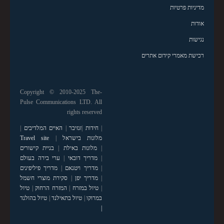
מדיניות פרטיות
אודות
נגישות
רכישת מאמרי קידום אתרים
Copyright © 2010-2025 The-
Pulse Communications LTD. All
rights reserved
|
חידות
|
זנזיבר
|
האיים המלדיבים
|
מלונות בישראל
|
Travel site
|
מלונות באילת
|
בניית קישורים
|
מדריך דובאי
|
ערי בירה בעולם
|
מדריך ויטנאם
|
מדריך פיליפינים
|
מדריך יפן
|
סקירת מוצרי חשמל
|
טיול במזרח
|
המזרח הרחוק
|
טיול
במרוקו
|
טיול בתאילנד
|
טיול בהולנד
|