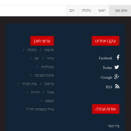
אתם כאן:
ראשי
כלכלה
רכב
עקבו אחרינו
ערוצי תוכן
חדשות
כלכלה
Facebook
בידור
יופי
טכנולוגיה
Twitter
איכות הסביבה
Google+
בריאות
צדק חברתי
RSS
אוכל
תיירות
משפט
אודות ועזרה
טיולי משפחות לחו"ל
צרו קשר