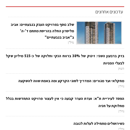
עדכונים אחרונים
שלב נוסף בפרויקט הענק בגבעתיים: אביב
מליסרון החלה בהריסת מתחם ד'-ה'
ב"אביב בגבעתיים"
נדל"ן
בזק ברבעון השני: זינוק של 38% ברווח הנקי וחלוקה של כ-515 מיליון שקל
לבעלי המניות
השוק
מחקלאי ועד מגורים: המדריך לסוגי הקרקע ומה באמת שווה להשקעה
נדל"ן
הפסד לעיריית ת"א: ועדת הערר קבעה כי אין לעצור פרויקט התחדשות בגלל
מחלוקת על חניה
נדל"ן
כשירושלים מתחילה לעלות לגובה
נדל"ן