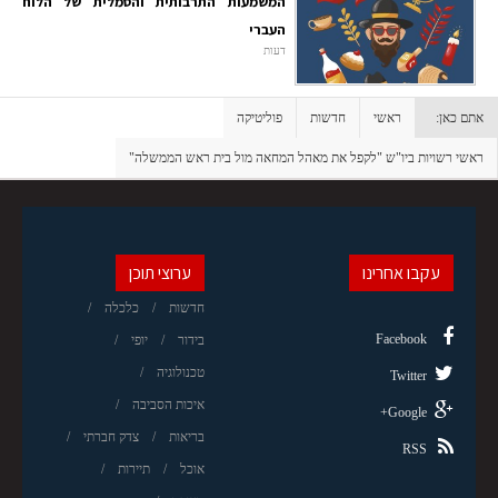
המשמעות התרבותית והסמלית של הלוח
העברי
דעות
אתם כאן:
ראשי
חדשות
פוליטיקה
ראשי רשויות ביו"ש "לקפל את מאהל המחאה מול בית ראש הממשלה"
עקבו אחרינו
ערוצי תוכן
חדשות
כלכלה
Facebook
בידור
יופי
טכנולוגיה
Twitter
איכות הסביבה
Google+
בריאות
צדק חברתי
RSS
אוכל
תיירות