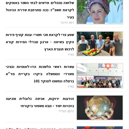
שלושה מנהלים חדשים לבתי הספר באופקים
לקראת תשפ"ז: ככה מתרחבת שדרת הניהול
בעיר
דופק החינוך
שפע פרי לקראת חגי תשרי: עונת קטיף פירות
הקיץ בשיאה - ארגון מגדלי הפירות קורא
לרכוש תוצרת הארץ
בארץ
עשרות ראשי הלשכות הדו-לאומיות ונציגי
משרדי הממשלה ביקרו בקריית מד"א
ברמלה ונחשפו למוקד 101
בארץ
הודעות ירוקות, אכיפה גלובלית ופגיעה
בזכויות יסוד – מבט משפטי ביקורתי
הדופק הפלילי