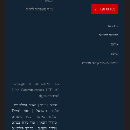
משפט
אודות ועזרה
טיולי משפחות לחו"ל
צרו קשר
מדיניות פרטיות
אודות
נגישות
רכישת מאמרי קידום אתרים
Copyright © 2010-2025 The-
Pulse Communications LTD. All
rights reserved
|
חידות
|
זנזיבר
|
האיים המלדיבים
|
מלונות בישראל
|
Travel site
|
מלונות באילת
|
בניית קישורים
|
מדריך דובאי
|
ערי בירה בעולם
|
מדריך ויטנאם
|
מדריך פיליפינים