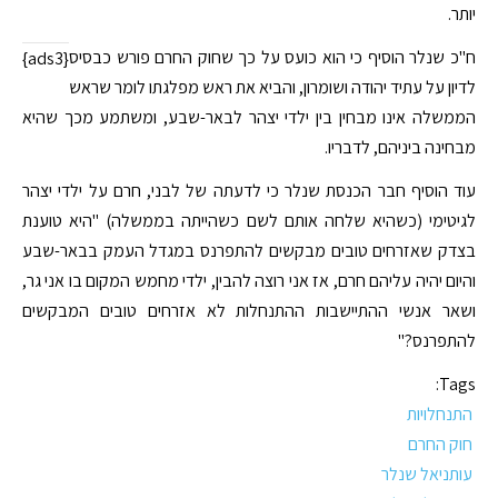
יותר.
ח"כ שנלר הוסיף כי הוא כועס על כך שחוק החרם פורש כבסיס
{ads3}
לדיון על עתיד יהודה ושומרון, והביא את ראש מפלגתו לומר שראש
הממשלה אינו מבחין בין ילדי יצהר לבאר-שבע, ומשתמע מכך שהיא
מבחינה ביניהם, לדבריו.
עוד הוסיף חבר הכנסת שנלר כי לדעתה של לבני, חרם על ילדי יצהר
לגיטימי (כשהיא שלחה אותם לשם כשהייתה בממשלה) "היא טוענת
בצדק שאזרחים טובים מבקשים להתפרנס במגדל העמק בבאר-שבע
והיום יהיה עליהם חרם, אז אני רוצה להבין, ילדי מחמש המקום בו אני גר,
ושאר אנשי ההתיישבות ההתנחלות לא אזרחים טובים המבקשים
להתפרנס?"
Tags:
התנחלויות
חוק החרם
עותניאל שנלר