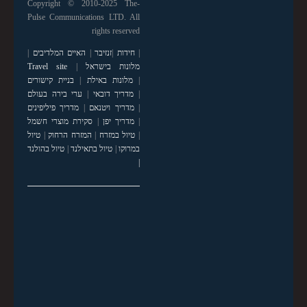
Copyright © 2010-2025 The-
Pulse Communications LTD. All
rights reserved
|
חידות
|
זנזיבר
|
האיים המלדיבים
|
מלונות בישראל
|
Travel site
|
מלונות באילת
|
בניית קישורים
|
מדריך דובאי
|
ערי בירה בעולם
|
מדריך ויטנאם
|
מדריך פיליפינים
|
מדריך יפן
|
סקירת מוצרי חשמל
|
טיול במזרח
|
המזרח הרחוק
|
טיול
במרוקו
|
טיול בתאילנד
|
טיול בהולנד
|