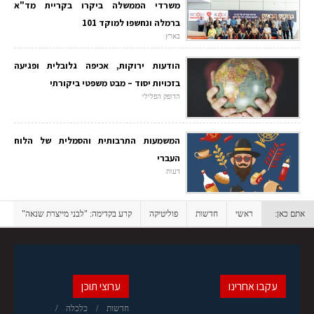
משרדי הממשלה ביקרו בקריית מד"א
ברמלה ונחשפו למוקד 101
בארץ
הודעות ירוקות, אכיפה גלובלית ופגיעה
בזכויות יסוד – מבט משפטי ביקורתי
הדופק הפלילי
המשמעות התרבותית והסמלית של הלוח
העברי
דעות
אתם כאן:
ראשי
חדשות
פוליטיקה
קרע בקדימה: "לבני מייצרת שנאה"
עקבו אחרינו
ערוצי תוכן
חדשות
כלכלה