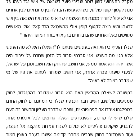
מקבל בתעתועי לשון לומר שביבי פועל לשנאה של איש נגד רעהו על
מנת לקטוף קופון פוליטי, כשהיא עושה הבדלה בין מתנחלים לבין אחרים
אני לא יכול להוריד ממנה את האשמה שהיא מייצרת את השנאה בין איש
לרעהו והיא רוצה לקטוף קופון אולי מהשמאל הרדיקאלי אולי מאנשים
מסוימים כאלו ואחרים שהם בוחרים בה, אותי בוחר המוסר היהודי"
שנלר הוסיף כי הוא גאה בעונשים שניתנו לו "השאלה היא לא מה העונש
אלא בגין מה העונש. אני סברתי וסבור כל הזמן שחרם על ציבור יהיה
אשר יהיה הוא אסור ממש, אני חושב שהחוק הוא חשוב ומגן על ישראל,
לצערי סיעתי סברה אחרת, אני חושב שמותר לסתום את פיו של מי
שמדבר בצורה לא ראויה"
בתשובה לשאלת המראיין האם הוא סבור שמדובר בהתנגדות לחוק
ממניעים פוליטים, השיב חבר הכנסת שנלר כי המתנגדים לחוק החרם
במפלגתו איבדו את הפרופורציות, ושכחו שהדבר העליון והחשוב זה העם
שלנו שיש לו מדינה, והאינטרסים האלה קודמים לכל אינטרס אחר.
לדבריו, שיקולים פוליטיים לא יכולים לשנות עמדות מהקצה אל הקצה,
ועוד כשמדובר בחוק שרבים מחברי קדימה אישרו בעבר באופן חמור