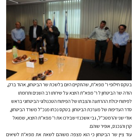
בטקס חילופי ר' מפא"ת, שהתקיים היום בלשכת שר הביטחון, אהוד ברק,
הודה שר הביטחון ל ר' מפא"ת היוצא על שירותו רב השנים ותרומתו
לפיתוח יכולת ההרתעה והצבתו של הפיתוח הטכנולוגי הביטחוני בראש
סדר העדיפות של מערכת הביטחון. בטקס נכחו מנכ"ל משרד הביטחון,
אודי שני והרמטכ"ל, גבי אשכנזי שבירכו את ר' מפא"ת היוצא, שמואל
קרן והנכנס, אופיר שוהם.
עוד ציין שר הביטחון כי הוא מצפה משוהם לשאת את מפא"ת לשיאים