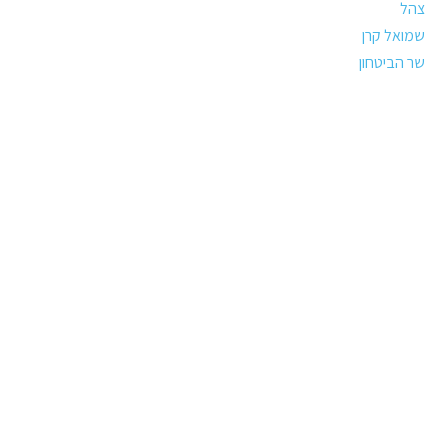
צהל
שמואל קרן
שר הביטחון