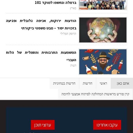
ברמלה ונחשפו למוקד 101
בארץ
הודעות ירוקות, אכיפה גלובלית ופגיעה
בזכויות יסוד – מבט משפטי ביקורתי
הדופק הפלילי
המשמעות התרבותית והסמלית של הלוח
העברי
דעות
אתם כאן:
ראשי
חדשות
חדשות בטחוניות
קרן פורש מראשות המחלקה לפיתוח אמצעי לחימה
עקבו אחרינו
ערוצי תוכן