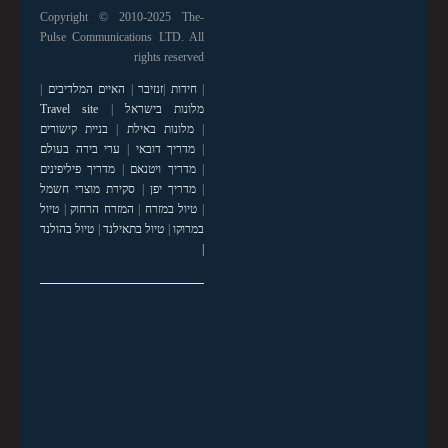
Copyright © 2010-2025 The-
Pulse Communications LTD. All
rights reserved
|
חידות
|
זנזיבר
|
האיים המלדיבים
|
מלונות בישראל
|
Travel site
|
מלונות באילת
|
בניית קישורים
|
מדריך דובאי
|
ערי בירה בעולם
|
מדריך ויטנאם
|
מדריך פיליפינים
|
מדריך יפן
|
סקירת מוצרי חשמל
|
טיול במזרח
|
המזרח הרחוק
|
טיול
במרוקו
|
טיול בתאילנד
|
טיול בהולנד
|