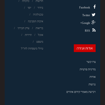
חדשות
כלכלה
Facebook
בידור
יופי
טכנולוגיה
Twitter
איכות הסביבה
Google+
בריאות
צדק חברתי
RSS
אוכל
תיירות
משפט
אודות ועזרה
טיולי משפחות לחו"ל
צרו קשר
מדיניות פרטיות
אודות
נגישות
רכישת מאמרי קידום אתרים