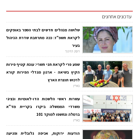
עדכונים אחרונים
שלושה מנהלים חדשים לבתי הספר באופקים
לקראת תשפ"ז: ככה מתרחבת שדרת הניהול
בעיר
דופק החינוך
שפע פרי לקראת חגי תשרי: עונת קטיף פירות
הקיץ בשיאה - ארגון מגדלי הפירות קורא
לרכוש תוצרת הארץ
בארץ
עשרות ראשי הלשכות הדו-לאומיות ונציגי
משרדי הממשלה ביקרו בקריית מד"א
ברמלה ונחשפו למוקד 101
בארץ
הודעות ירוקות, אכיפה גלובלית ופגיעה