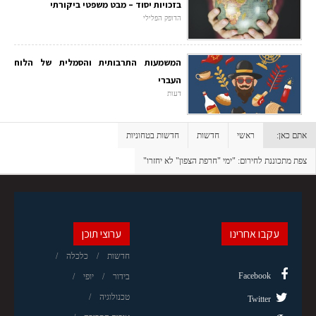
בזכויות יסוד – מבט משפטי ביקורתי
הדופק הפלילי
המשמעות התרבותית והסמלית של הלוח
העברי
דעות
אתם כאן:
ראשי
חדשות
חדשות בטחוניות
צפת מתכוננת לחירום: "ימי "חרפת הצפון" לא יחזרו"
עקבו אחרינו
ערוצי תוכן
חדשות
כלכלה
Facebook
בידור
יופי
טכנולוגיה
Twitter