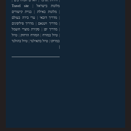
|
חידות
|
זנזיבר
|
האיים המלדיבים
|
מלונות בישראל
|
Travel site
|
מלונות באילת
|
בניית קישורים
|
מדריך דובאי
|
ערי בירה בעולם
|
מדריך ויטנאם
|
מדריך פיליפינים
|
מדריך יפן
|
סקירת מוצרי חשמל
|
טיול במזרח
|
המזרח הרחוק
|
טיול
במרוקו
|
טיול בתאילנד
|
טיול בהולנד
|