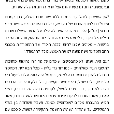
מקום לשיפור המוכנות ובעיקר יש צורך בהשלמת פערים גדולים בציוד
ובאמצעים לחרום גם בעירייה וגם אצל גורמי החרום וההצלה האחרים.
"אין אפשרות לנהל עיר בחרום ללא ציוד חרום והצלה, כגון קסדות
ושכפ"צים לצוותי החרום של העירייה, סולם גבהים לכבוי אש וציוד מכני
הנדסי [צמ"ה] לטובת מהנדס העיר. לא יעלה על הדעת שישלחו אוגדת
חיילים אל הקרב, בלי אמצעי לחימה ובלי ציוד לוגיסטי, אבל זה המצב
ברשויות – מטילים עלינו להיות 'לבנת היסוד' של ההתמודדות במצבי
חרום והמדינה אינה נותנת לנו את האמצעים כדי להתמודד."
"עם זאת, אנחנו לא מתבכיינים, שומרים על קור רוח, נחישות ומחויבות
לתושבי העיר ומאלתרים – כמו דוד נגד גלית – מכל הבא ליד. המחסור
גורם לנו להיות יצירתיים. הנה למשל, בתרגיל הזה הוטל עלינו לפעול בלי
טלפונים, בלי חשמל, בלי אמצעי תקשורת, בלי דלק ובלי רוב הדרכים
בעיר. לשם כך, כבר פנינו למשל, לקבוצה גדולה של רוכבים, בעלי
סוסים, אשר התנדבו להקים יחידת פרשים אזרחית לשעת חרום, אשר
תסייע בהעברת מסרים לאוכלוסייה וממנה, תעביר תשדורות בין בעלי
התפקידים, עד שתחזור תשתית החשמל והתקשורת לפעול. סיכמנו עם