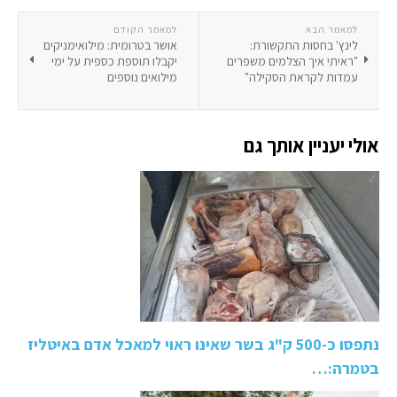
למאמר הבא
למאמר הקודם
לינץ' בחסות התקשורת:
אושר בטרומית: מילואימניקים
"ראיתי איך הצלמים משפרים
יקבלו תוספת כספית על ימי
עמדות לקראת הסקילה"
מילואים נוספים
אולי יעניין אותך גם
נתפסו כ-500 ק"ג בשר שאינו ראוי למאכל אדם באיטליז
בטמרה:…