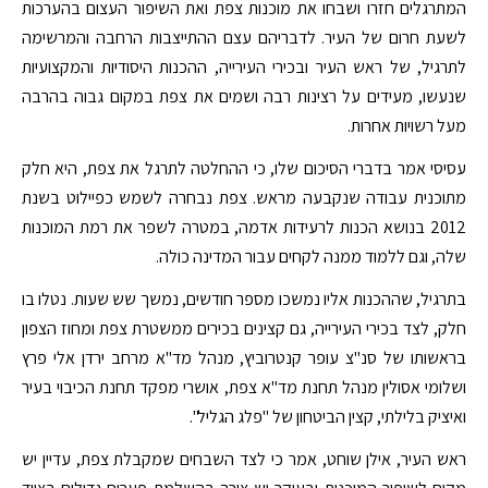
המתרגלים חזרו ושבחו את מוכנות צפת ואת השיפור העצום בהערכות
לשעת חרום של העיר. לדבריהם עצם ההתייצבות הרחבה והמרשימה
לתרגיל, של ראש העיר ובכירי העירייה, ההכנות היסודיות והמקצועיות
שנעשו, מעידים על רצינות רבה ושמים את צפת במקום גבוה בהרבה
מעל רשויות אחרות.
עסיסי אמר בדברי הסיכום שלו, כי ההחלטה לתרגל את צפת, היא חלק
מתוכנית עבודה שנקבעה מראש. צפת נבחרה לשמש כפיילוט בשנת
2012 בנושא הכנות לרעידות אדמה, במטרה לשפר את רמת המוכנות
שלה, וגם ללמוד ממנה לקחים עבור המדינה כולה.
בתרגיל, שההכנות אליו נמשכו מספר חודשים, נמשך שש שעות. נטלו בו
חלק, לצד בכירי העירייה, גם קצינים בכירים ממשטרת צפת ומחוז הצפון
בראשותו של סנ"צ עופר קנטרוביץ, מנהל מד"א מרחב ירדן אלי פרץ
ושלומי אסולין מנהל תחנת מד"א צפת, אושרי מפקד תחנת הכיבוי בעיר
ואיציק בלילתי, קצין הביטחון של "פלג הגליל".
ראש העיר, אילן שוחט, אמר כי לצד השבחים שמקבלת צפת, עדיין יש