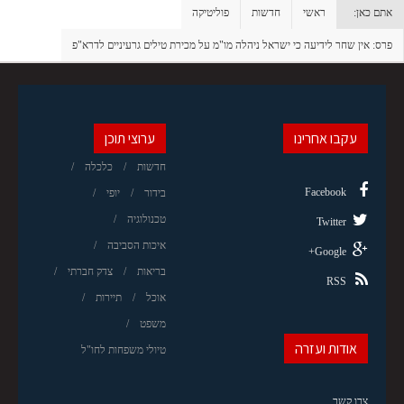
אתם כאן:
ראשי
חדשות
פוליטיקה
פרס: אין שחר לידיעה כי ישראל ניהלה מו"מ על מכירת טילים גרעיניים לדרא"פ
עקבו אחרינו
ערוצי תוכן
חדשות
כלכלה
Facebook
בידור
יופי
טכנולוגיה
Twitter
איכות הסביבה
Google+
בריאות
צדק חברתי
RSS
אוכל
תיירות
משפט
אודות ועזרה
טיולי משפחות לחו"ל
צרו קשר