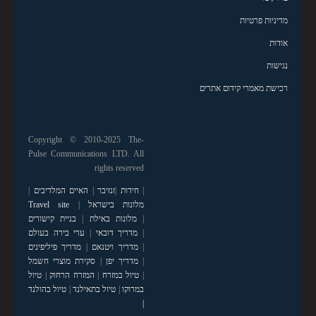
מדיניות פרטיות
אודות
נגישות
רכישת מאמרי קידום אתרים
Copyright © 2010-2025 The-
Pulse Communications LTD. All
rights reserved
|
חידות
|
זנזיבר
|
האיים המלדיבים
|
מלונות בישראל
|
Travel site
|
מלונות באילת
|
בניית קישורים
|
מדריך דובאי
|
ערי בירה בעולם
|
מדריך ויטנאם
|
מדריך פיליפינים
|
מדריך יפן
|
סקירת מוצרי חשמל
|
טיול במזרח
|
המזרח הרחוק
|
טיול
במרוקו
|
טיול בתאילנד
|
טיול בהולנד
|