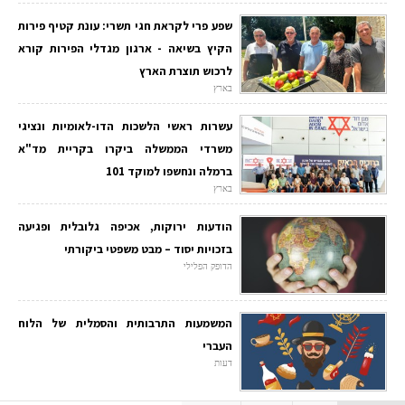
שפע פרי לקראת חגי תשרי: עונת קטיף פירות
הקיץ בשיאה - ארגון מגדלי הפירות קורא
לרכוש תוצרת הארץ
בארץ
עשרות ראשי הלשכות הדו-לאומיות ונציגי
משרדי הממשלה ביקרו בקריית מד"א
ברמלה ונחשפו למוקד 101
בארץ
הודעות ירוקות, אכיפה גלובלית ופגיעה
בזכויות יסוד – מבט משפטי ביקורתי
הדופק הפלילי
המשמעות התרבותית והסמלית של הלוח
העברי
דעות