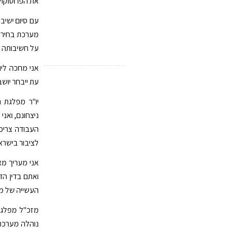
את הפרוטוקולים של 171 הקלפיות שפעלו אתמול, ו
עם סיום ישיב
מערכת בחירות
על חשיבותה ש
אני מחכה ליו
עת ייבחר יושב
יו"ר מפלגת 
ניצחונם, ואנ
העבודה צריכ
לציבור בישראל
אני מעריך מא
ואתם בדין הד
העשייה של מפ
מזכ"ל מפלגת 
נוהלה מערכת