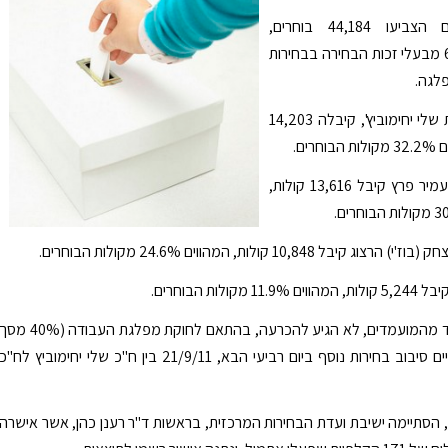
במהלך היום הצביעו 44,184 בוחרים,
המהווים 66% מבעלי זכות הבחירה בבחירות
לגה.
חברת הכנסת שלי יחימוביץ', קיבלה 14,203
רים.
חבר הכנסת עמיר פרץ קיבל 13,616 קולות,
 קיבל 10,848 קולות, המהווים 24.6% מקולות הבוחרים.
 מקולות הבוחרים.
כיוון שאף אחד מהמועמדים, לא הגיע להכרעה, בהתאם לחוקת מפלגת העבודה (40% מ
הקולות), יתקיים סיבוב בחירות נוסף ביום רביעי הבא, 21/9/11 בין ח"כ שלי יחימוביץ לח"כ
, הסתיימה ישיבת ועדת הבחירות המרכזית, בראשות ד"ר רענן כהן, אשר אישרה