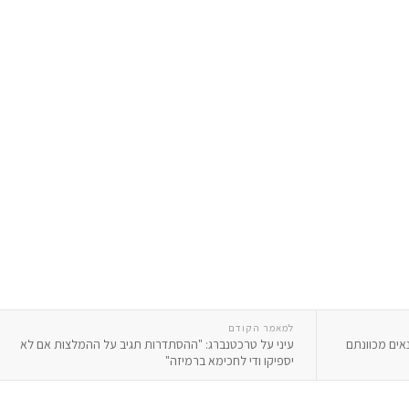
למאמר הקודם
אים מכוונתם
עיני על טרכטנברג: "ההסתדרות תגיב על ההמלצות אם לא
יספיקו ודי לחכימא ברמיזה"