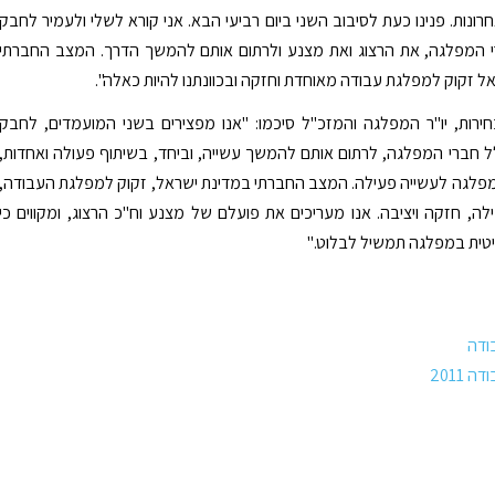
ונות. פנינו כעת לסיבוב השני ביום רביעי הבא. אני קורא לשלי ולעמיר לחבק
 המפלגה, את הרצוג ואת מצנע ולרתום אותם להמשך הדרך. המצב החברתי
אל זקוק למפלגת עבודה מאוחדת וחזקה ובכוונתנו להיות כאלה".
חירות, יו"ר המפלגה והמזכ"ל סיכמו: "אנו מפצירים בשני המועמדים, לחבק
 חברי המפלגה, לרתום אותם להמשך עשייה, וביחד, בשיתוף פעולה ואחדות,
פלגה לעשייה פעילה. המצב החברתי במדינת ישראל, זקוק למפלגת העבודה,
ה, חזקה ויציבה. אנו מעריכים את פועלם של מצנע וח"כ הרצוג, ומקווים כי
טית במפלגה תמשיל לבלוט."
ודה
 2011