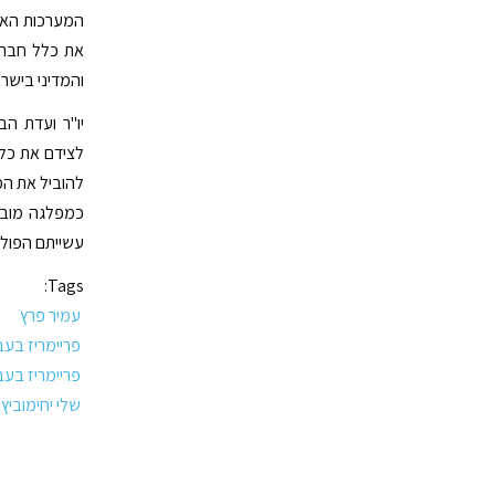
המערכות האחר
את כלל חברי
והמדיני בישר
יו"ר ועדת הב
לצידם את כלל
להוביל את המ
כמפלגה מוביל
עשייתם הפולי
Tags:
עמיר פרץ
פריימריז בעב
פריימריז בעבודה
שלי יחימוביץ