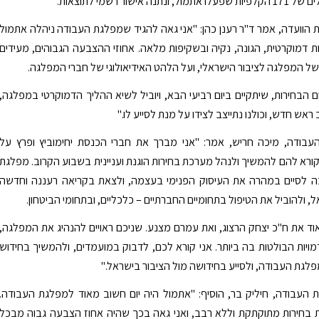
נתנה אישור רשמי לתוצאות.
ת הוועדה, אמר ד"ר רענן כהן: "אני גאה להגיד שמפלגת העבודה ניהלה אתמול
 דמוקרטית, הגונה, נקיה ובשקיפות מלאה. אחוזי ההצבעה הגבוהים, מעידים
ל המפלגה לציבור הישראלי, ועל הלהט האידיאולוגי של חברי המפלגה.
ם הבחירות, שיתקיים ביום רביעי הבא, ויוביל לשיא ההליך הדמוקרטי במפלגה,
 ראש חדש, וכולנו נתייצב לצידו על מנת לסייע לו."
העבודה, מיכה חריש, אמר: "אני מברך את חברי הכנסת יחימוביץ ופרץ על
י קורא להם להמשיך ולנהל מערכת בחירות הוגנת ועניינית בשבוע הקרוב. מפלגת
ה לסיים במהרה את העיסוק הפנימי בעצמה, ולצאת בקריאה רעננה וחדשה
, ולהוביל את הטיפול בתחומיים החברתיים – כלכליים, ובתחומי הביטחון.
וד את ח"כ יצחק הרצוג, ואת עמרם מצנע. שניכם ראויים להנהיג את המפלגה,
מויות הבולטות בה ביותר. אני קורא לכם, לדבוק במועמדים, ולהמשיך בחידוש
לגת העבודה, ולסייע בחידושה מול הציבור בישראל."
העבודה, חיליק בר, הוסיף: "אתמול היה יום חשוב מאוד למפלגת העבודה.
 בחירות מתוקתקת וללא רבב, ואני גאה בכך שהיה אחוז הצבעה גבוה מבכל