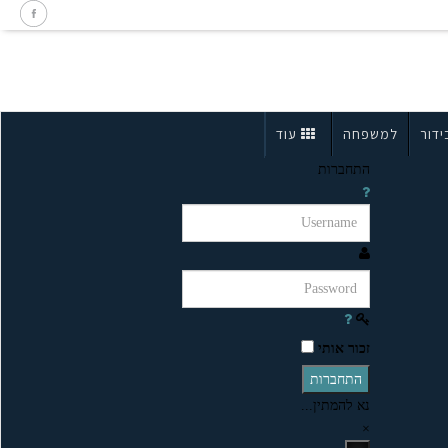
ידור
למשפחה
עוד
התחברות
זכור אותי
התחברות
נא להמתין...
×