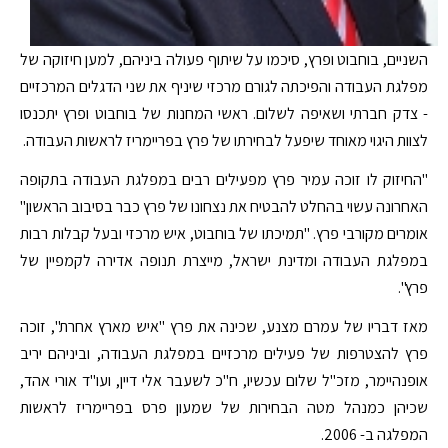
השניים, בוחבוט ופרץ, סיכמו על שיתוף פעולה ביניהם, למען חיזוקה של
מפלגת העבודה והפיכתה לגורם מרכזי שיניף את שני הדגלים המרכזיים
- צדק חברתי ושאיפה לשלום. ראשי המחנות של בוחבוט ופרץ יתכנסו
לצוות היגוי מאוחד שיפעל לבחירתו של פרץ בפריימריז לראשות העבודה.
"החיזוק לו זוכה עמיר פרץ מפעילים רבים במפלגת העבודה בתקופה
האחרונה עשוי בהחלט להבטיח את נצחונו של פרץ כבר בסיבוב הראשון"
אומרים מקורבי פרץ. "תמיכתו של בוחבוט, איש מרכזי ובעל קבלות רבות
במפלגת העבודה ומדינת ישראל, מייצרת תנופה אדירה לקמפיין של
פרץ".
מאז דבריו של עמרם מצנע, שכינה את פרץ "איש מארץ אחרת", זוכה
פרץ להצטרפות של פעילים מרכזיים במפלגת העבודה, וביניהם יריב
אופנהיימר, מזכ"ל שלום עכשיו, ח"כ לשעבר אלי דיין, ועו"ד אורי אהד,
שכיהן כמנהל מטה הבחירות של שמעון פרס בפריימריז לראשות
המפלגה ב- 2006.