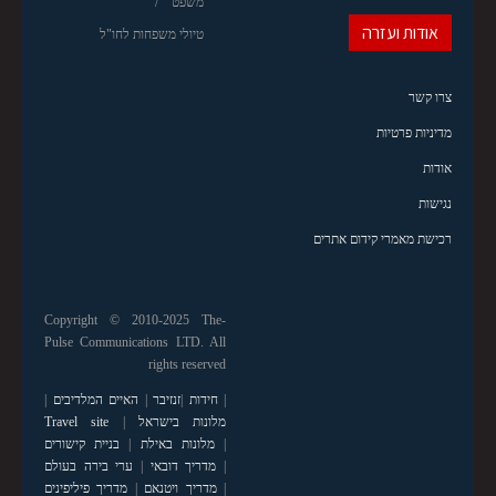
משפט
אודות ועזרה
טיולי משפחות לחו"ל
צרו קשר
מדיניות פרטיות
אודות
נגישות
רכישת מאמרי קידום אתרים
Copyright © 2010-2025 The-
Pulse Communications LTD. All
rights reserved
|
חידות
|
זנזיבר
|
האיים המלדיבים
|
מלונות בישראל
|
Travel site
|
מלונות באילת
|
בניית קישורים
|
מדריך דובאי
|
ערי בירה בעולם
|
מדריך ויטנאם
|
מדריך פיליפינים