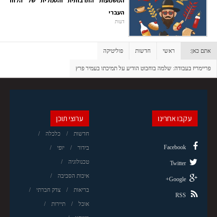
המשמעות התרבותית והסמלית של הלוח
העברי
דעות
אתם כאן:
ראשי
חדשות
פוליטיקה
פריימריז בעבודה: שלמה בוחבוט הודיע על תמיכתו בעמיר פרץ
עקבו אחרינו
ערוצי תוכן
חדשות
כלכלה
Facebook
בידור
יופי
טכנולוגיה
Twitter
איכות הסביבה
Google+
בריאות
צדק חברתי
RSS
אוכל
תיירות