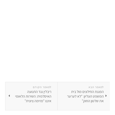
למאמר הבא
למאמר הקודם
הפגנת החילונים מול בית
ריבלין נגד התנועה
המשפט העליון: "לא לערער
האיסלמית: השירות הלאומי
את שלטון החוק"
איננו "מזימה ציונית"