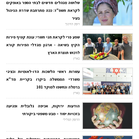
שלושה מנהלים חדשים לבתי הספר באופקים
לקראת תשפ"ז: ככה מתרחבת שדרת הניהול
בעיר
דופק החינוך
שפע פרי לקראת חגי תשרי: עונת קטיף פירות
הקיץ בשיאה - ארגון מגדלי הפירות קורא
לרכוש תוצרת הארץ
בארץ
עשרות ראשי הלשכות הדו-לאומיות ונציגי
משרדי הממשלה ביקרו בקריית מד"א
ברמלה ונחשפו למוקד 101
בארץ
הודעות ירוקות, אכיפה גלובלית ופגיעה
בזכויות יסוד – מבט משפטי ביקורתי
הדופק הפלילי