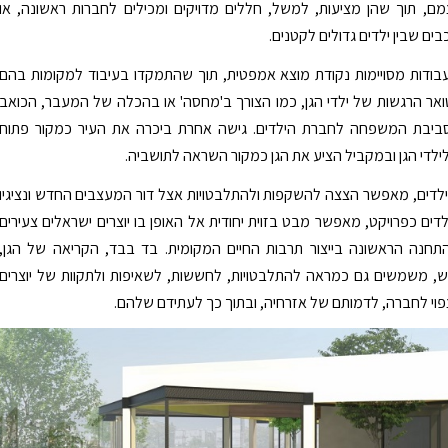
צמם, תוך שהן מציעות, למשל, חללים מדויקים ומכילים לחברות ראשונה, או
ים שבין ילדים גדולים לקטנים.
עבודות מסויימות נקודת מוצא אמפטית, תוך שהתמקדו בעיבוד למקומות בהם
אר הרגשות של ילדי הגן, כמו הצורך ב'מחסה' או בהכלה של המעבר, הכואב
 סביבת המשפחה לחברת הילדים. גישה אחרת ביכרה את העיר כמקור פתוח
 לילדי הגן ובמקביל הציע את הגן כמקור השראה לתושביה.
ילדים, מאפשר הצצה להשקפות ולהתלבטויות אצל דור המעצבים החדש ונציגיו
לדים כפרויקט, מאפשר מבט בזוית יחודית אל האופן בו יוצרים ישראלים צעירים
תחנה הראשונה בייצור תרבות החיים המקומית. בד בבד, הקריאה של הגן,
ש, משמשים גם כמראה להתלבטויות, לחששות, לשאיפות ולתקוות של יוצרים
וי לחברה, לדמותם של אזרחיה, ובתוך כך לעתידם שלהם.