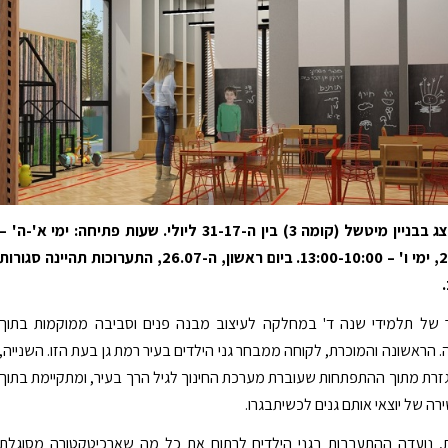
התערוכה תוצג בבניין מיטשל (קומה 3) בין ה-31-17 ליולי. שעות פתיחה: ימי א'-ה' –
22:00-10:00, ימי ו' – 13:00-10:00. ביום ראשון, ה-26.07, התערוכות תהיינה סגורות
 של תלמידי שנה ד' במחלקה לעיצוב מבנה פנים וסביבה ממוקמות בתוך
. הראשונה והמוכרת, לקוחה ממבחר גני הילדים בעיר רמת גן בעת הזו. השנייה,
גזרת מתוך ההתפתחות שעוברת מערכת החינוך לגיל הרך בעיר, ומתקיימת בתוך
רה של יוצאי אותם גנים לכשיתבגרו.
, נועדה ההתערבות בגני הילדים לרתום את כל מה שארכיטקטורה מסוגלת