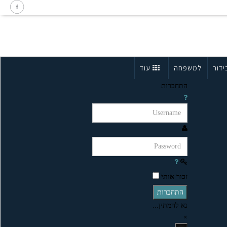
ידור
למשפחה
עוד
התחברות
זכור אותי
התחברות
נא להמתין...
×