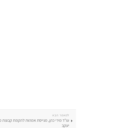
למאמר הבא
עו"ד מירי כהן, מגייסת אמהות להקמת קבוצת 
יעקב