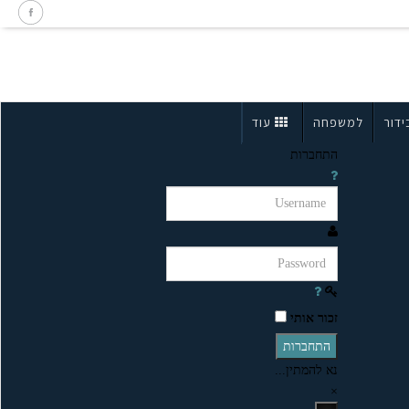
ידור
למשפחה
עוד
התחברות
זכור אותי
התחברות
נא להמתין...
×