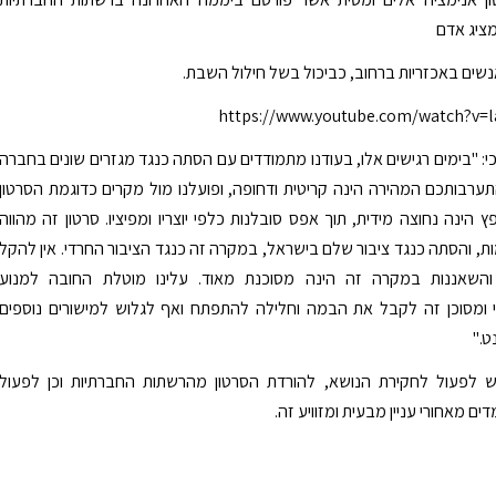
ציג אדם
שים באכזריות ברחוב, כביכול בשל חילול השבת.
https://www.youtube.com/watch?v=l
י: "בימים רגישים אלו, בעודנו מתמודדים עם הסתה כנגד מגזרים שונים בחברה
ערבותכם המהירה הינה קריטית ודחופה, ופועלנו מול מקרים כדוגמת הסרטון
 הינה נחוצה מידית, תוך אפס סובלנות כלפי יוצריו ומפיציו. סרטון זה מהווה
ת, והסתה כנגד ציבור שלם בישראל, במקרה זה כנגד הציבור החרדי. אין להקל
והשאננות במקרה זה הינה מסוכנת מאוד. עלינו מוטלת החובה למנוע
י ומסוכן זה לקבל את הבמה וחלילה להתפתח ואף לגלוש למישורים נוספים
ט."
לפעול לחקירת הנושא, להורדת הסרטון מהרשתות החברתיות וכן לפעול
ם מאחורי עניין מבעית ומזוויע זה.