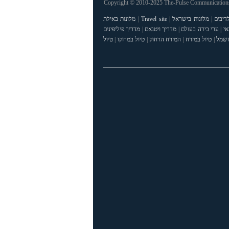
Copyright © 2010-2025 The-Pulse Communications 
דיבים
|
מלונות בישראל
|
Travel site
|
מלונות באילת
אי
|
ערי בירה בעולם
|
מדריך ויטנאם
|
מדריך פיליפינים
חשמל
|
טיול במזרח
|
המזרח הרחוק
|
טיול במרוקו
|
טיול