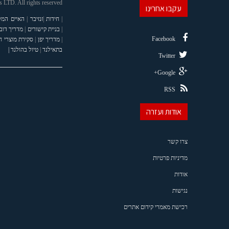
LTD. All rights reserved
עקבו אחרינו
|
חידות
|
זנזיבר
|
האיים המל
|
בניית קישורים
|
מדריך דוב
Facebook
|
מדריך יפן
|
סקירת מוצרי 
בתאילנד
|
טיול בהולנד |
Twitter
Google+
RSS
אודות ועזרה
צרו קשר
מדיניות פרטיות
אודות
נגישות
רכישת מאמרי קידום אתרים