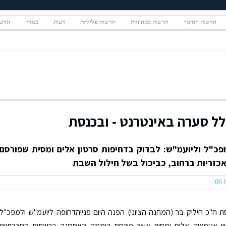
חדשות החינוך
חדשות בטחוניות
חדשות פליליות
דעות
בארץ
חדשו
ל סערה באינטרנט - ובכנסת
פכ"ל וליועמ"ש: לבדוק בדחיפות סרטון אלים ומסית שפורסם
כזריות ברחוב, כביכול בשל חילול השבת
סת ח"כ חיליק בר (המחנה הציוני) הפנה היום פנייהדחופה ליועמ"ש ולמפכ"ל
ן אנימציה אלים ומסית אשר פורסם ביממה האחרונה ברשתות החברתיות