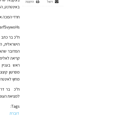
דואל
הדפסה
באינטרנט, המ
חרדי המכה אנ
arfSvywoHs
ח"כ בר כתב כ
הישראלית, הת
המדובר שהופץ
קריאה לאלימו
ראש בעניין 
מסרטון קיצונ
מחוץ לאינטרנ
ח"כ בר דרש 
למציאת העומדי
Tags:
דוברת