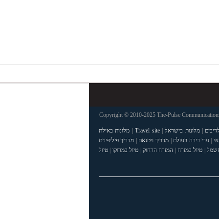
Copyright © 2010-2025 The-Pulse Communications 
דיבים
|
מלונות בישראל
|
Travel site
|
מלונות באילת
אי
|
ערי בירה בעולם
|
מדריך ויטנאם
|
מדריך פיליפינים
חשמל
|
טיול במזרח
|
המזרח הרחוק
|
טיול במרוקו
|
טיול