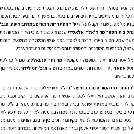
 הגיעו במהלך חג הסוכות לחיפה, שם ערכו תצפית על העיר, ביקרו במקדש
 על חיים משותפים בין יהודים וערבים בעיר. בהמשך היום הגיעו לבית הספר
 בדיר אל אסד, שם התקבלו על ידי
יו"ר הסתדרות המורים במרחב חיפה, הגב'
הל בית הספר מר ח'אלד אלאסדי
שנבחר כנציג הערבי היחיד המלווה את
במשך שבוע הסיור בארץ, הרצה אלאסדי בפני אנשי המשלחת בנושאים: הזהות
שראל, המנהיגות המודרנית והמסורתית והפונדמנטליזם במגזר הערבי.
 אל אסד נכחו ראש המועצה המקומית-
מר נסר סנעאללה
, מנהל מחלקת
איל אסאדי
, יו"ר הסתדרות המורים במרחב חיפה-
הגב' חני לידור
, אנשי חינוך
פר ביישוב.
יו"ר הסתדרות המורים מרחב חיפה
: "ביה"ס 'יסודי אלעין' בדיר אל אסד דוגל בדו
 ערבי והנו המקום האידיאלי למפגש אנשי חינוך העוסקים בדו קיום ומבקשים
הילה הערבית במדינת ישראל בכלל ובמרחב חיפה בפרט. מנהל ביה"ס, מר
, יזם ביקור בני נוער ערבים במחנות השמדה בגרמניה ולאורך כל שנות פעילותו
עסק בהגברת המודעות לנושא ובקידום היחסים בין ערבים, יהודים וגרמנים. אני
על כך שבית הספר יסודי אלעין נבחר לארח את המשלחת במרחב חיפה. אנו