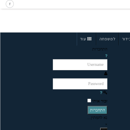
ידור
למשפחה
עוד
התחברות
זכור אותי
התחברות
נא להמתין...
×