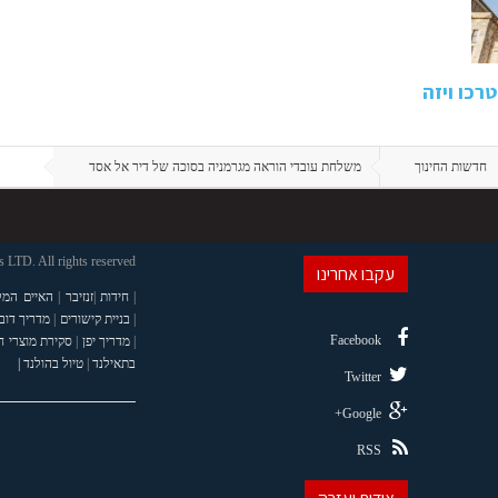
רכו ויזה
חדשות החינוך
משלחת עובדי הוראה מגרמניה בסוכה של דיר אל אסד
LTD. All rights reserved
עקבו אחרינו
|
חידות
|
זנזיבר
|
האיים המל
|
בניית קישורים
|
מדריך דוב
Facebook
|
מדריך יפן
|
סקירת מוצרי 
בתאילנד
|
טיול בהולנד |
Twitter
Google+
RSS