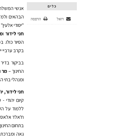
כלים
אנשי המשלחת
הבהאים ולמדו
דואל
הדפסה
"יסודי אלעין"
חני לידור
ו
מנ
הסיור כולו. 
בקרב ערביי י
בביקור בדיר
החינוך –
מר ו
ומנהלי בתי הס
חני לידור, 
קיום יהודי -
ללמוד על הק
ח'אלד אלאסדי
בתחום החינוך 
גאה ומברכת 