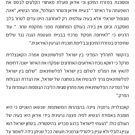
ומסוכנת במזרח התיכון וכי איראן פועלת מאחורי הקלעים לבסס את
השפעתה על האיזור." "בעיית איראן והטרור העולמי", אמר הנשיא, "אינה
מונופול ישראלי אלא בעיה עולמית. רק לאחרונה היינו עדים לטרור בלב
מוסקבה וכיום אין בירה בעולם המחוסנת מפני מתקפת טרור. " עוד
הדגיש כי "לאירופה תפקיד מרכזי בבניית מעטפת הגנה נגד טילים
שתיפרס במזרח התיכון ובבלימת תוכנית הגרעין האיראנית."
בהקשר לתהליך המדיני בין ישראל לפלשתינאים אמרה הקאנצלרית
מרקל כי דווקא נוכח האירועים האחרונים שפקדו את האיזור ישנה דחיפות
להאיץ את המו"מ לשלום בין ישראל לפלשתינאים. "שלום בין ישראל
לפלשתינאים צריך להבטיח את בטחונה של ישראל, את הגדרת הגבולות
של המדינה הפלשתינאית ואת פתרון סוגיות הליבה הנוספות העומדות על
הפרק."
קאנצלרית גרמניה ציינה בהצהרות המשותפות שנשאו השניים כי היא
תומכת באמירת הנשיא לפיה פצצה גרעינית בידי איראן היא בעיה של
העולם כולו. "הגעתי לישראל ברגע מכריע בהיסטוריה. בטחון ישראל הוא
עניין גלובלי ולא עניין בילטרלי וגרמניה תעשה ככל שניתן בידה לשמור על