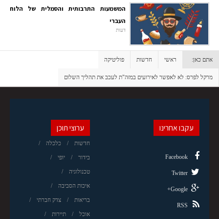
המשמעות התרבותית והסמלית של הלוח
העברי
דעות
אתם כאן:
ראשי
חדשות
פוליטיקה
מרקל לפרס: לא לאפשר לאירועים במזה"ת לעכב את תהליך השלום
עקבו אחרינו
ערוצי תוכן
חדשות
כלכלה
Facebook
בידור
יופי
טכנולוגיה
Twitter
איכות הסביבה
Google+
בריאות
צדק חברתי
RSS
אוכל
תיירות