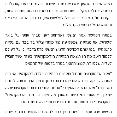
נשיא המדינה שמעון פרס קיים היום פגישת עבודה מדינית עם קאנצלרית
גרמניה אנגלה מרקל. בפתח פגישתם דנו השניים בהתפתחויות באיזור,
בקידום מו"מ מדיני בין ישראל לפלשתינאים, בסוגיית הגרעין האיראני
ובנושא החייל החטוף גלעד שליט.
בפתח הפגישה אמר הנשיא לאורחתו: "אני מברך אותך על בואך
לישראל. את מנהיגה שמשמיעה קול מוסרי וצלול בד בבד עם עשייה
פרגמטית." בפגישתם המדינית הדגיש הנשיא פרס בדבריו כי על העולם
ללמוד היטב מה היו תוצאות הבחירות ה"דמוקרטיות" בעזה אשר הובילו
לעליית שלטון דתי קיצוני התומך בטרור בדמותו של החמאס.
"אסור שדמוקרטיה תתחיל ותסתיים בבחירות בלבד. דמוקרטיה אמיתית
מתחילה דוקא ביום שאחרי הבחירות במתן זכויות אדם ודאגה לרווחת
האזרחים." אמר הנשיא והוסיף כי "אם יום אחרי בחירות דמוקרטיות יעלה
שלטון דיקטטורי דתי קיצוני ומסוכן מה שוות הבחירות הדמוקרטיות?
דמוקרטיה אינה מסתכמת ביום הבחירות אלא היא גם יום המחר".
הנשיא פרס אמר כי "ישנו ניסיון ברור להשליט הגמוניה דתית קיצונית