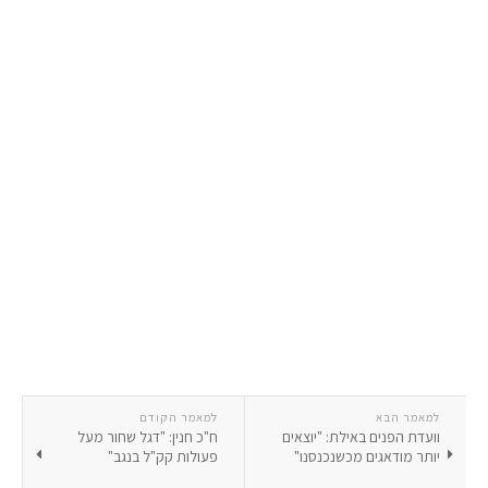
למאמר הבא
למאמר הקודם
וועדת הפנים באילת: "יוצאים
ח"כ חנין: "דגל שחור מעל
יותר מודאגים מכשנכנסנו"
פעולות קק"ל בנגב"