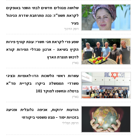
שלושה מנהלים חדשים לבתי הספר באופקים
לקראת תשפ"ז: ככה מתרחבת שדרת הניהול
בעיר
דופק החינוך
שפע פרי לקראת חגי תשרי: עונת קטיף פירות
הקיץ בשיאה - ארגון מגדלי הפירות קורא
לרכוש תוצרת הארץ
בארץ
עשרות ראשי הלשכות הדו-לאומיות ונציגי
משרדי הממשלה ביקרו בקריית מד"א
ברמלה ונחשפו למוקד 101
בארץ
הודעות ירוקות, אכיפה גלובלית ופגיעה
בזכויות יסוד – מבט משפטי ביקורתי
הדופק הפלילי