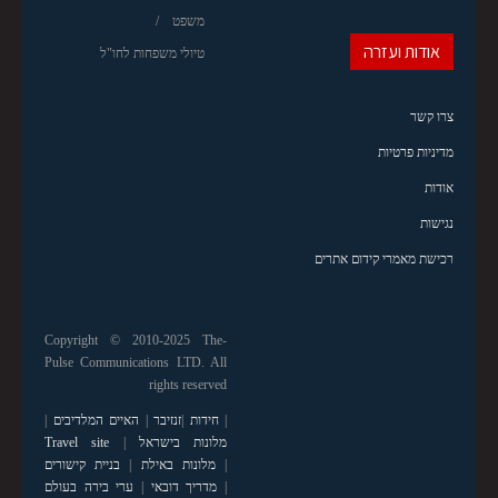
משפט
אודות ועזרה
טיולי משפחות לחו"ל
צרו קשר
מדיניות פרטיות
אודות
נגישות
רכישת מאמרי קידום אתרים
Copyright © 2010-2025 The-
Pulse Communications LTD. All
rights reserved
|
חידות
|
זנזיבר
|
האיים המלדיבים
|
מלונות בישראל
|
Travel site
|
מלונות באילת
|
בניית קישורים
|
מדריך דובאי
|
ערי בירה בעולם