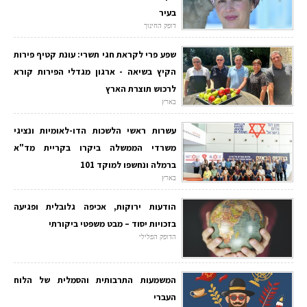
בעיר
דופק החינוך
שפע פרי לקראת חגי תשרי: עונת קטיף פירות
הקיץ בשיאה - ארגון מגדלי הפירות קורא
לרכוש תוצרת הארץ
בארץ
עשרות ראשי הלשכות הדו-לאומיות ונציגי
משרדי הממשלה ביקרו בקריית מד"א
ברמלה ונחשפו למוקד 101
בארץ
הודעות ירוקות, אכיפה גלובלית ופגיעה
בזכויות יסוד – מבט משפטי ביקורתי
הדופק הפלילי
המשמעות התרבותית והסמלית של הלוח
העברי