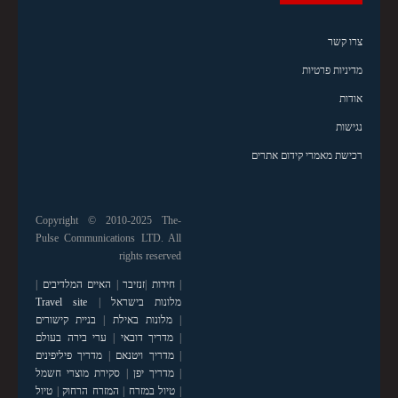
צרו קשר
מדיניות פרטיות
אודות
נגישות
רכישת מאמרי קידום אתרים
Copyright © 2010-2025 The-
Pulse Communications LTD. All
rights reserved
|
חידות
|
זנזיבר
|
האיים המלדיבים
|
מלונות בישראל
|
Travel site
|
מלונות באילת
|
בניית קישורים
|
מדריך דובאי
|
ערי בירה בעולם
|
מדריך ויטנאם
|
מדריך פיליפינים
|
מדריך יפן
|
סקירת מוצרי חשמל
|
טיול במזרח
|
המזרח הרחוק
|
טיול