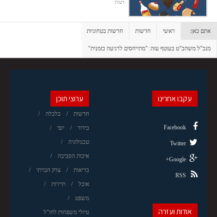
דעות
אתם כאן:
ראשי
חדשות
חדשות בטחוניות
מנכ"ל משהב"ט בעוטף עזה: "מתייחסים לרגיעה כזמנית"
עקבו אחרינו
ערוצי תוכן
חדשות
כלכלה
Facebook
בידור
יופי
טכנולוגיה
Twitter
איכות הסביבה
Google+
בריאות
צדק חברתי
RSS
אוכל
תיירות
משפט
אודות ועזרה
טיולי משפחות לחו"ל