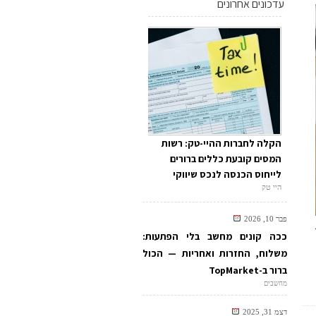
עדכונים אחרונים
הקלה לחברות ההיי-טק: רשות
המסים קובעת כללים ברורים
לייחוס הכנסה לנכס שיווקי
היי טק
פבר 10, 2026
ככה קונים מחשב בלי הפתעות:
משלוח, החזרות ואחריות — הכול
ברור ב-TopMarket
מחשבים
דצמ 31, 2025