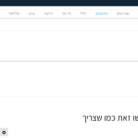
גאדג'טים
מחשבים
חלל
היי טק
הרשת
מדע
סלולאר
שו זאת כמו שצריך