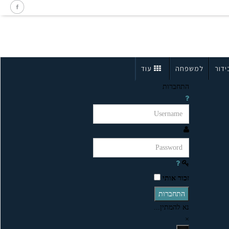
ידור
למשפחה
עוד
התחברות
זכור אותי
התחברות
נא להמתין...
×