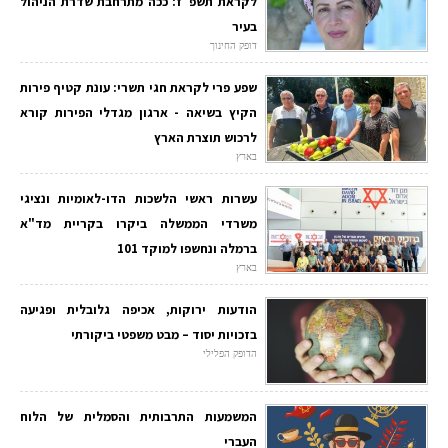
לקראת תשפ"ז: ככה מתרחבת שדרת הניהול
בעיר
דופק החינוך
שפע פרי לקראת חגי תשרי: עונת קטיף פירות
הקיץ בשיאה - ארגון מגדלי הפירות קורא
לרכוש תוצרת הארץ
בארץ
עשרות ראשי הלשכות הדו-לאומיות ונציגי
משרדי הממשלה ביקרו בקריית מד"א
ברמלה ונחשפו למוקד 101
בארץ
הודעות ירוקות, אכיפה גלובלית ופגיעה
בזכויות יסוד – מבט משפטי ביקורתי
הדופק הפלילי
המשמעות התרבותית והסמלית של הלוח
העברי