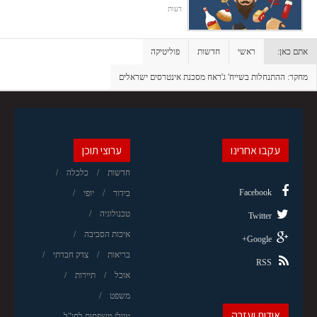
דעות
אתם כאן:
ראשי
חדשות
פוליטיקה
מחקר: ההתנחלות בשייח' ג'ראח מסכנת אינטרסים ישראלים
עקבו אחרינו
ערוצי תוכן
חדשות
כלכלה
Facebook
בידור
יופי
טכנולוגיה
Twitter
איכות הסביבה
Google+
בריאות
צדק חברתי
RSS
אוכל
תיירות
משפט
אודות ועזרה
טיולי משפחות לחו"ל