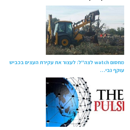
מחסום watch לצה''ל: לעצור את עקירת העצים בכביש
עוקף נבי…