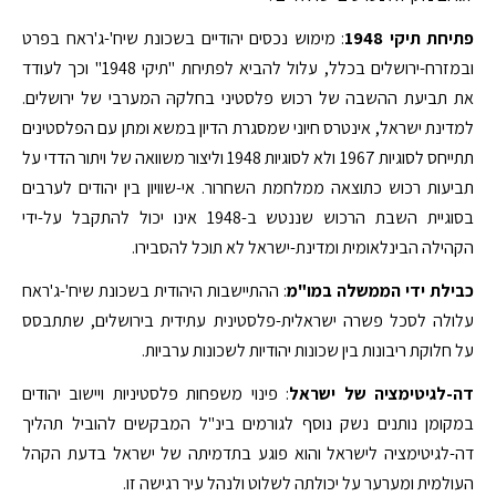
פתיחת תיקי 1948
: מימוש נכסים יהודיים בשכונת שיח'-ג'ראח בפרט
ובמזרח-ירושלים בכלל, עלול להביא לפתיחת "תיקי 1948" וכך לעודד
את תביעת ההשבה של רכוש פלסטיני בחלקהּ המערבי של ירושלים.
למדינת ישראל, אינטרס חיוני שמסגרת הדיון במשא ומתן עם הפלסטינים
תתייחס לסוגיות 1967 ולא לסוגיות 1948 וליצור משוואה של ויתור הדדי על
תביעות רכוש כתוצאה ממלחמת השחרור. אי-שוויון בין יהודים לערבים
בסוגיית השבת הרכוש שננטש ב-1948 אינו יכול להתקבל על-ידי
הקהילה הבינלאומית ומדינת-ישראל לא תוכל להסבירו.
כבילת ידי הממשלה במו"מ
: ההתיישבות היהודית בשכונת שיח'-ג'ראח
עלולה לסכל פשרה ישראלית-פלסטינית עתידית בירושלים, שתתבסס
על חלוקת ריבונות בין שכונות יהודיות לשכונות ערביות.
דה-לגיטימציה של ישראל
: פינוי משפחות פלסטיניות ויישוב יהודים
במקומן נותנים נשק נוסף לגורמים בינ"ל המבקשים להוביל תהליך
דה-לגיטימציה לישראל והוא פוגע בתדמיתה של ישראל בדעת הקהל
העולמית ומערער על יכולתה לשלוט ולנהל עיר רגישה זו.