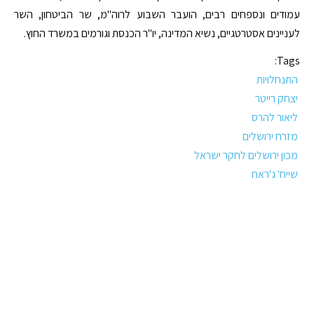
עמודים ונספחים רבים, הועבר השבוע לרוה"מ, שר הביטחון, השר
לעניינים אסטרטגיים, נשיא המדינה, יו"ר הכנסת וגורמים במשרד החוץ.
Tags:
התנחלויות
יצחק רייטר
ליאור להרס
מזרח ירושלים
מכון ירושלים לחקר ישראל
שייח' ג'ראח