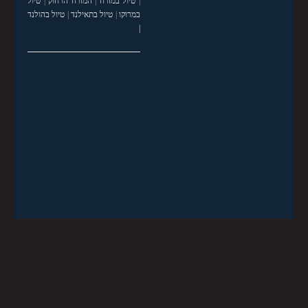
|
טיול במזרח
|
המזרח הרחוק
|
טיול
במרוקו
|
טיול בתאילנד
|
טיול בהולנד
|