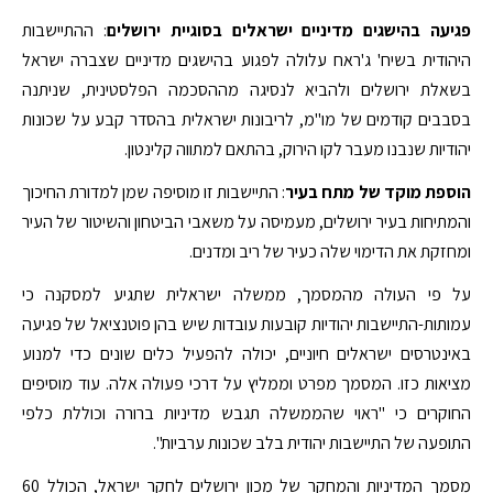
פגיעה בהישגים מדיניים ישראלים בסוגיית ירושלים
: ההתיישבות
היהודית בשיח' ג'ראח עלולה לפגוע בהישגים מדיניים שצברה ישראל
בשאלת ירושלים ולהביא לנסיגה מההסכמה הפלסטינית, שניתנה
בסבבים קודמים של מו"מ, לריבונות ישראלית בהסדר קבע על שכונות
יהודיות שנבנו מעבר לקו הירוק, בהתאם למתווה קלינטון.
הוספת מוקד של מתח בעיר
: התיישבות זו מוסיפה שמן למדורת החיכוך
והמתיחות בעיר ירושלים, מעמיסה על משאבי הביטחון והשיטור של העיר
ומחזקת את הדימוי שלה כעיר של ריב ומדנים.
על פי העולה מהמסמך, ממשלה ישראלית שתגיע למסקנה כי
עמותות-התיישבות יהודיות קובעות עובדות שיש בהן פוטנציאל של פגיעה
באינטרסים ישראלים חיוניים, יכולה להפעיל כלים שונים כדי למנוע
מציאות כזו. המסמך מפרט וממליץ על דרכי פעולה אלה. עוד מוסיפים
החוקרים כי "ראוי שהממשלה תגבש מדיניות ברורה וכוללת כלפי
התופעה של התיישבות יהודית בלב שכונות ערביות".
מסמך המדיניות והמחקר של מכון ירושלים לחקר ישראל, הכולל 60