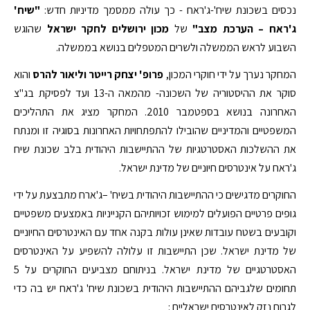
נכסים בשכונת שיח'-ג'ראח - כך עולה ממסמך מדיניות חדש:
"שיח'
ג'ראח – הערכת מצב"
של
מכון ירושלים לחקר ישראל
שהוגש
השבוע לראש הממשלה ולשרים המטפלים בנושא בממשלה.
המחקר נערך על ידי חוקרי המכון,
פרופ' יצחק רייטר וליאור להרס
והוא
סוקר את ההיסטוריה של השכונה- מהמאה ה-13 ועד לפסיקת בג"צ
האחרונה בנושא בספטמבר 2010. המחקר מציג את התהליכים
המשפטיים והמדיניים שהובילו להתפתחויות האחרונות בסוגיה זו ומנתח
את ההשלכות האסטרטגיות של ההתיישבות היהודית בלב שכונת שיח
ג'ראח על אינטרסים חיוניים של מדינת ישראל.
החוקרים מדגישים כי ההתיישבות היהודית בשיח' –ג'ארח מתבצעת על ידי
גופים פרטיים הפועלים למימוש זכויותיהם הקנייניות באמצעים משפטיים
וקובעים בשטח עובדות שאינן עולות בקנה אחד עם האינטרסים החיוניים
של מדינת ישראל. שכן התיישבות זו עלולה להשפיע על האינטרסים
האסטרטגיים של מדינת ישראל. בניתוחם מצביעים החוקרים על 5
תחומים שלגביהם ההתיישבות היהודית בשכונת שיח' ג'ראח יש בה כדי
לגרום נזק לאינטרסים ישראליים :