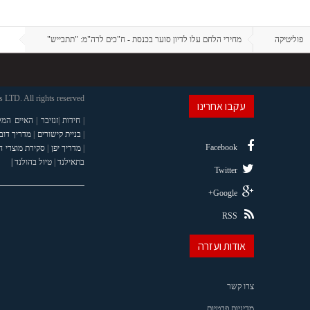
פוליטיקה
מחירי הלחם עלו לדיון סוער בכנסת - ח"כים לרה"מ: "תתבייש"
LTD. All rights reserved
עקבו אחרינו
|
חידות
|
זנזיבר
|
האיים המל
|
בניית קישורים
|
מדריך דוב
Facebook
|
מדריך יפן
|
סקירת מוצרי 
בתאילנד
|
טיול בהולנד |
Twitter
Google+
RSS
אודות ועזרה
צרו קשר
מדיניות פרטיות