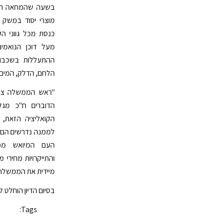
בשעה שהמחאה הציב
מוצרי יסוד במשק 
כנסת מכל גווני 
מעל דוכן הנואמים
ההתעללות בשכבו
הלחם, הדלק, המים ו
"ראש הממשלה צרי
הדוברים ח"כ מגלי
הקואליציה הזאת, 
לממנה נדרשים הם ל
העם המיואש ממד
והתייקרויות מחירי 
מיידית את הממשלה 
בסיום הדיון הוחלט 
Tags: