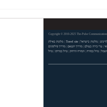
Copyright © 2010-2025 The-Pulse Communications 
דיבים
|
מלונות בישראל
|
Travel site
|
מלונות באילת
אי
|
ערי בירה בעולם
|
מדריך ויטנאם
|
מדריך פיליפינים
חשמל
|
טיול במזרח
|
המזרח הרחוק
|
טיול במרוקו
|
טיול