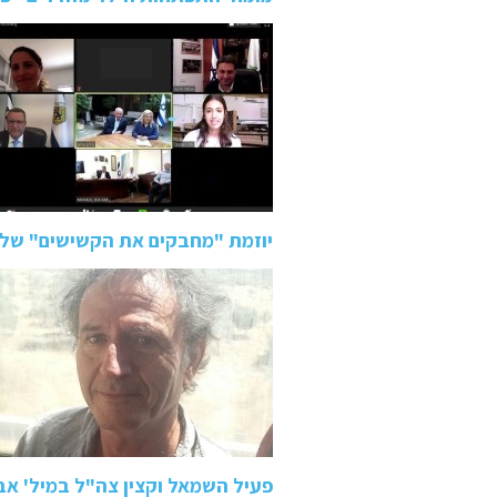
יוזמת "מחבקים את הקשישים" של 
פעיל השמאל וקצין צה"ל במיל' א