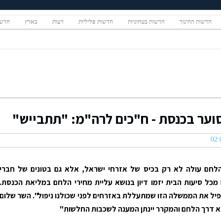
חדשות החינוך
חדשות בטחוניות
חדשות פליליות
דעות
בארץ
חדשו
סוער בכנסת - ח"כים לרה"מ: "תתבייש"
 הלחם עולה לא רק בכיס של אזרחי ישראל, אלא גם בטונים של חברי
11 ח"כים מכל סיעות הבית יזמו דיון בנושא עליית מחירי הלחם במליאת הכנסת.
פיל את הממשלה הזו שמתעללת באזרחים לפני שכולנו ניפול". השר שלום
א דרך הלחם והמקרר יינתן המענה לשכבות החלשות"