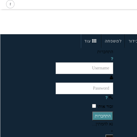
ידור
למשפחה
עוד
התחברות
זכור אותי
התחברות
נא להמתין...
×