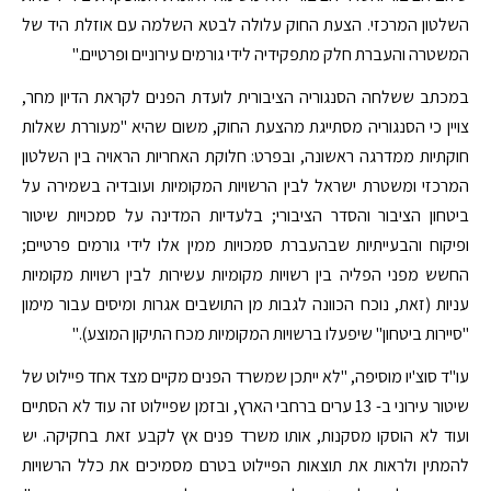
השלטון המרכזי. הצעת החוק עלולה לבטא השלמה עם אוזלת היד של
המשטרה והעברת חלק מתפקידיה לידי גורמים עירוניים ופרטיים."
במכתב ששלחה הסנגוריה הציבורית לועדת הפנים לקראת הדיון מחר,
צויין כי הסנגוריה מסתייגת מהצעת החוק, משום שהיא "מעוררת שאלות
חוקתיות ממדרגה ראשונה, ובפרט: חלוקת האחריות הראויה בין השלטון
המרכזי ומשטרת ישראל לבין הרשויות המקומיות ועובדיה בשמירה על
ביטחון הציבור והסדר הציבורי; בלעדיות המדינה על סמכויות שיטור
ופיקוח והבעייתיות שבהעברת סמכויות ממין אלו לידי גורמים פרטיים;
החשש מפני הפליה בין רשויות מקומיות עשירות לבין רשויות מקומיות
עניות (זאת, נוכח הכוונה לגבות מן התושבים אגרות ומיסים עבור מימון
"סיירות ביטחון" שיפעלו ברשויות המקומיות מכח התיקון המוצע)."
עו"ד סוצ'יו מוסיפה, "לא ייתכן שמשרד הפנים מקיים מצד אחד פיילוט של
שיטור עירוני ב- 13 ערים ברחבי הארץ, ובזמן שפיילוט זה עוד לא הסתיים
ועוד לא הוסקו מסקנות, אותו משרד פנים אץ לקבע זאת בחקיקה. יש
להמתין ולראות את תוצאות הפיילוט בטרם מסמיכים את כלל הרשויות