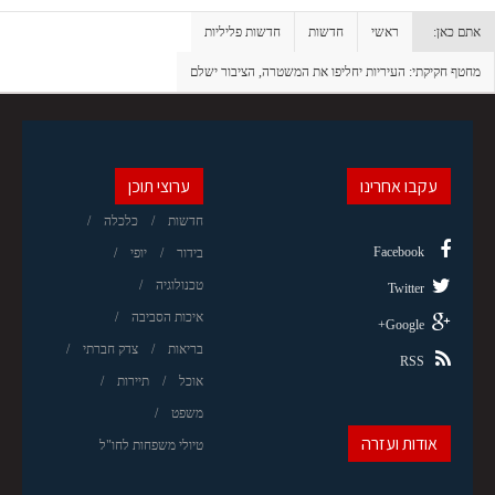
אתם כאן:
ראשי
חדשות
חדשות פליליות
מחטף חקיקתי: העיריות יחליפו את המשטרה, הציבור ישלם
עקבו אחרינו
ערוצי תוכן
חדשות
כלכלה
Facebook
בידור
יופי
טכנולוגיה
Twitter
איכות הסביבה
Google+
בריאות
צדק חברתי
RSS
אוכל
תיירות
משפט
אודות ועזרה
טיולי משפחות לחו"ל