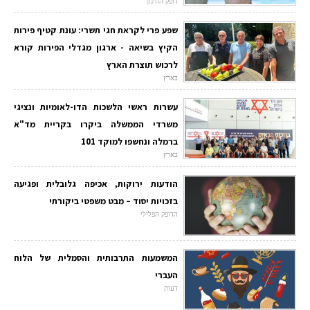
דופק החינוך
שפע פרי לקראת חגי תשרי: עונת קטיף פירות
הקיץ בשיאה - ארגון מגדלי הפירות קורא
לרכוש תוצרת הארץ
בארץ
עשרות ראשי הלשכות הדו-לאומיות ונציגי
משרדי הממשלה ביקרו בקריית מד"א
ברמלה ונחשפו למוקד 101
בארץ
הודעות ירוקות, אכיפה גלובלית ופגיעה
בזכויות יסוד – מבט משפטי ביקורתי
הדופק הפלילי
המשמעות התרבותית והסמלית של הלוח
העברי
דעות