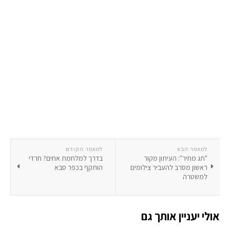
למאמר הבא
למאמר הקודם
"תג מחיר": העיתון מקור
בדרך למלחמת אחים? חרדי
ראשון מסרב להעביר צילומים
הותקף בכפר סבא
למשטרה
אולי יעניין אותך גם