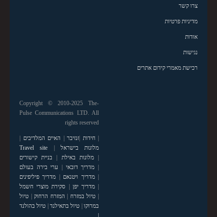
צרו קשר
מדיניות פרטיות
אודות
נגישות
רכישת מאמרי קידום אתרים
Copyright © 2010-2025 The-
Pulse Communications LTD. All
rights reserved
|
חידות
|
זנזיבר
|
האיים המלדיבים
|
מלונות בישראל
|
Travel site
|
מלונות באילת
|
בניית קישורים
|
מדריך דובאי
|
ערי בירה בעולם
|
מדריך ויטנאם
|
מדריך פיליפינים
|
מדריך יפן
|
סקירת מוצרי חשמל
|
טיול במזרח
|
המזרח הרחוק
|
טיול
במרוקו
|
טיול בתאילנד
|
טיול בהולנד
|