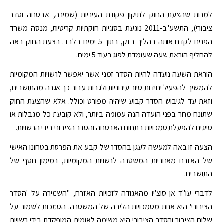
למרות שהצעת החוק לתיקון פקודת העיריות (שמירה, אבטחה וסדר
ציבורי), התשע"ב-2011 נוגעת בסוגיות חוקתיות קריטיות, מנסה משרד
הפנים לקדם אותה בהליך בזק, בתוך 5 ימים בלבד. הצעת החוק באה
להחליף הוראת שעה שעומדת לפוג בעוד 5 ימים.
הוראת השעה נועדה להיות הסדר זמני אשר יאפשר לרשויות המקומיות
להמשיך להפעיל יחידות סיור עירוניות ולגבות עבור כך אגרה מהתושבים,
וזאת עד לגיבוש הסדר קבוע שיהיה מפורט וכולל. אלא שהצעת החוק
שתונח מחר בפני הועדה הנה עמומה ביותר, ולא קובעת כל מגבלות או
סייגים להפעלת סמכויות בתחום האבטחה והסדר הציבורי בידי הרשויות.
הצעה זו באה למעשה לעגן בהסדר של קבע את הפרטת בטחונו האישי
של האזרח מאחריות המשטרה לרשויות המקומיות, במימון נוסף של
התושבים.
לדברי עו"ד אן סוצ'יו מהאגודה לזכויות האזרח, "השמירה על 'הסדר
הציבורי' היא אחת מסמכויות הליבה של המשטרה. הסמכות לשמור על
שלום הציבור והסדר הציבורי היא משימה לאומית המופקדת בידי רשויות