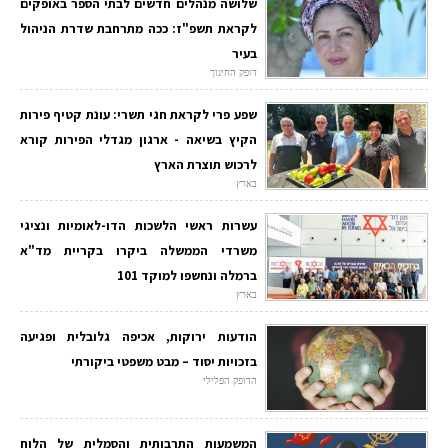
שלושה מנהלים חדשים לבתי הספר באופקים
לקראת תשפ"ז: ככה מתרחבת שדרת הניהול
בעיר
דופק החינוך
שפע פרי לקראת חגי תשרי: עונת קטיף פירות
הקיץ בשיאה - ארגון מגדלי הפירות קורא
לרכוש תוצרת הארץ
בארץ
עשרות ראשי הלשכות הדו-לאומיות ונציגי
משרדי הממשלה ביקרו בקריית מד"א
ברמלה ונחשפו למוקד 101
בארץ
הודעות ירוקות, אכיפה גלובלית ופגיעה
בזכויות יסוד – מבט משפטי ביקורתי
הדופק הפלילי
המשמעות התרבותית והסמלית של הלוח