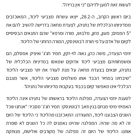
לעשות זאת למען ילדיהם "כי אין ברירה".
ביום ראשון הקרוב, ה-26.2, ייצאו עשרות מצביעי ליכוד, המאוכזבים
ממדיניותו הכלכלית של נתניהו, לצעדת מחאה בדרישה להשיב להם את
"5 הממים; מעון, מזון, מלבוש, מורה ומרפא" שהם התנאים הבסיסיים
לקיום של אדם על פי תורת ז'בוטינסקי, המורה הרוחני של הליכוד.
יוזמי הצעדה, משה כהן, נאוה לוי-זקין, תמיר חג'ג' ואיציק אמסלם, הם
ומשפחותיהם מצביעי ליכוד אדוקים שמאסו במדיניות הכלכלית של
נתניהו, יוצאים בצעדת מחאה על מנת לעורר את יתר מצביעי הליכוד
"שיבחינו במחיר הכבד אותו משלמים מצביעי הליכוד, אשר מצבם
הכלכלי אינו מאפשר קיום בכבוד בעקבות מדיניותו של נתניהו".
לטענת יוזמי הצעדה, מפלגת הליכוד בראשותו של נתניהו אינה הליכוד
האמיתי מימי מנחם בגין וזאב ז'בוטינסקי. תמיר חג'ג' מסביר: "אנחנו שכל
השנים הצבענו ליכוד, התעוררנו. התאכזבנו מהליכוד כי הליכוד של היום
זה לא מה שהיה. המפלגה שהיינו נאמנים לה כל השנים לא סופרת
אותנו. הליכוד של היום זה מפלגה של מקורבים ואליטות, מנותקת