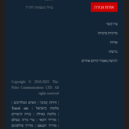
אודות ועזרה
טיולי משפחות לחו"ל
צרו קשר
מדיניות פרטיות
אודות
נגישות
רכישת מאמרי קידום אתרים
Copyright © 2010-2025 The-
Pulse Communications LTD. All
rights reserved
|
חידות
|
זנזיבר
|
האיים המלדיבים
|
מלונות בישראל
|
Travel site
|
מלונות באילת
|
בניית קישורים
|
מדריך דובאי
|
ערי בירה בעולם
|
מדריך ויטנאם
|
מדריך פיליפינים