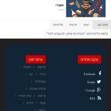
העברי
דעות
אתם כאן:
ראשי
חדשות
פוליטיקה
מחאת הליכודניקים: "נתניהו זנח אותנו, לא נצביע ליכוד"
עקבו אחרינו
ערוצי תוכן
חדשות
כלכלה
Facebook
בידור
יופי
טכנולוגיה
Twitter
איכות הסביבה
Google+
בריאות
צדק חברתי
RSS
אוכל
תיירות
משפט