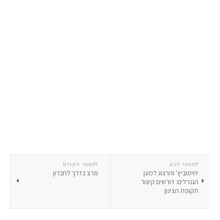
למאמר הבא
למאמר הקודם
יחימוביץ' והרצוג למען
מרצ בדרך לחברון
הגנרלים: דורשים קיצור
תקופת הצינון