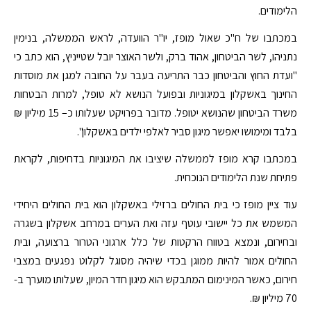
הלימודים.
במכתבו של ח"כ שאול מופז, יו"ר הוועדה, לראש הממשלה, בנימין
נתניהו, לשר הביטחון, אהוד ברק, ולשר האוצר יובל שטייניץ, הוא כתב כי
"ועדת החוץ והביטחון כבר התריעה בעבר על החובה למגן את מוסדות
החינוך באשקלון במיגוניות ובפועל הנושא לא טופל, למרות הבטחות
משרד הביטחון שהנושא יטופל. מדובר בפרויקט שעלותו כ– 15 מיליון ₪
בלבד ומימושו יאפשר מיגון סביר לאלפי ילדים באשקלון".
במכתבו קרא מופז לממשלה שיציבו את המיגוניות בדחיפות, לקראת
פתיחת שנת הלימודים הנוכחית.
עוד ציין מופז כי בית החולים ברזילי באשקלון הוא בית החולים היחידי
המשמש את כל יישובי עוטף עזה ואת הערים במרחב אשקלון בשגרה
ובחירום, ונמצא בטווח הרקטות של כלל ארגוני הטרור ברצועה, ובית
החולים אמור להיות ממוגן בכדי שיהיה מסוגל לקלוט נפגעים במצבי
חירום, כאשר המינימום המתבקש הוא מיגון חדר המיון, שעלותו מוערך ב-
70 מיליון ₪.