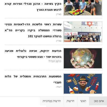
הקיץ בשיאה - ארגון מגדלי הפירות קורא
לרכוש תוצרת הארץ
בארץ
עשרות ראשי הלשכות הדו-לאומיות ונציגי
משרדי הממשלה ביקרו בקריית מד"א
ברמלה ונחשפו למוקד 101
בארץ
הודעות ירוקות, אכיפה גלובלית ופגיעה
בזכויות יסוד – מבט משפטי ביקורתי
הדופק הפלילי
המשמעות התרבותית והסמלית של הלוח
העברי
דעות
אתם כאן:
ראשי
חדשות
חדשות בטחוניות