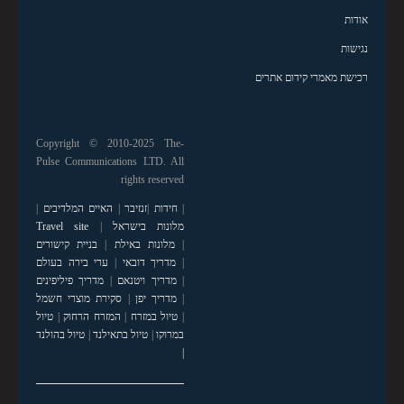
אודות
נגישות
רכישת מאמרי קידום אתרים
Copyright © 2010-2025 The-
Pulse Communications LTD. All
rights reserved
|
חידות
|
זנזיבר
|
האיים המלדיבים
|
מלונות בישראל
|
Travel site
|
מלונות באילת
|
בניית קישורים
|
מדריך דובאי
|
ערי בירה בעולם
|
מדריך ויטנאם
|
מדריך פיליפינים
|
מדריך יפן
|
סקירת מוצרי חשמל
|
טיול במזרח
|
המזרח הרחוק
|
טיול
במרוקו
|
טיול בתאילנד
|
טיול בהולנד
|