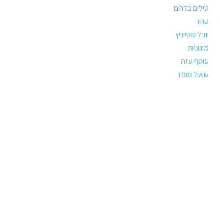
טילים בדרום
טרור
יובל שטייניץ
מיגוניות
עוטף עזה
שאול מופז