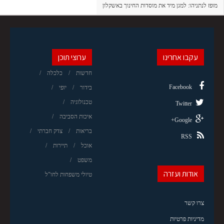
מופז לנתניהו: למגן מיד את מוסדות החינוך באשקלון
עקבו אחרינו
ערוצי תוכן
חדשות
כלכלה
Facebook
בידור
יופי
טכנולוגיה
Twitter
איכות הסביבה
Google+
בריאות
צדק חברתי
RSS
אוכל
תיירות
משפט
אודות ועזרה
טיולי משפחות לחו"ל
צרו קשר
מדיניות פרטיות