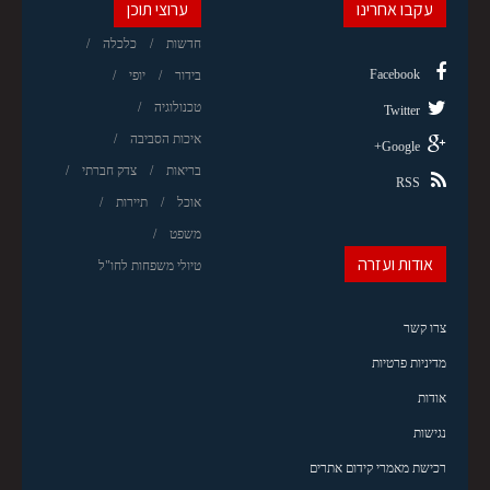
עקבו אחרינו
ערוצי תוכן
חדשות
כלכלה
Facebook
בידור
יופי
טכנולוגיה
Twitter
איכות הסביבה
Google+
בריאות
צדק חברתי
RSS
אוכל
תיירות
משפט
אודות ועזרה
טיולי משפחות לחו"ל
צרו קשר
מדיניות פרטיות
אודות
נגישות
רכישת מאמרי קידום אתרים