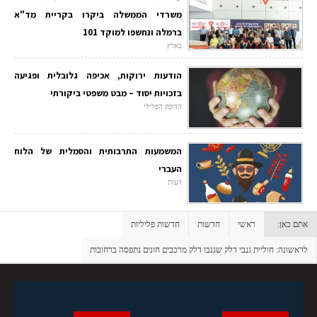
משרדי הממשלה ביקרו בקריית מד"א
ברמלה ונחשפו למוקד 101
בארץ
הודעות ירוקות, אכיפה גלובלית ופגיעה
בזכויות יסוד – מבט משפטי ביקורתי
הדופק הפלילי
המשמעות התרבותית והסמלית של הלוח
העברי
דעות
אתם כאן:
ראשי
חדשות
חדשות פליליות
לראשונה: חוליית גנבי דלק שגנבו דלק מרכבים חונים נתפסה ברחובות