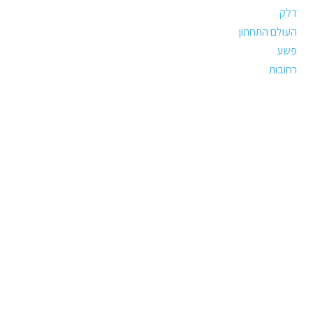
דלק
העולם התחתון
פשע
רחובות