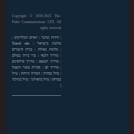
Copyright © 2010-2025 The-
Pulse Communications LTD. All
rights reserved
|
חידות
|
זנזיבר
|
האיים המלדיבים
|
מלונות בישראל
|
Travel site
|
מלונות באילת
|
בניית קישורים
|
מדריך דובאי
|
ערי בירה בעולם
|
מדריך ויטנאם
|
מדריך פיליפינים
|
מדריך יפן
|
סקירת מוצרי חשמל
|
טיול במזרח
|
המזרח הרחוק
|
טיול
במרוקו
|
טיול בתאילנד
|
טיול בהולנד
|