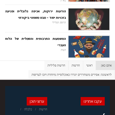
בארץ
הודעות ירוקות, אכיפה גלובלית ופגיעה
בזכויות יסוד – מבט משפטי ביקורתי
הדופק הפלילי
המשמעות התרבותית והסמלית של הלוח
העברי
דעות
אתם כאן:
ראשי
חדשות
חדשות פליליות
לראשונה: אסירים משוחררים יוגדרו כאוכלוסייה מיוחדת ויזכו לעדיפות
עקבו אחרינו
ערוצי תוכן
חדשות
כלכלה