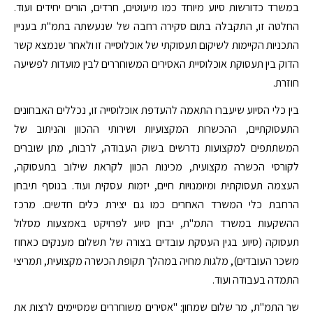
במשרד כדורשות סיוע מיוחד כמו מיעוטים, חרדים, הורים יחידים ועוד.
החלטה זו, התקבלה בתום סקירה רחבה של שנעשתה בתמ"ת בעניין
התכניות הקיימות לשיקום תעסוקתי של אוכלוסייה זו ולאחר שנמצא קשר
הדוק בין תעסוקת אוכלוסיית האסירים המשוחררים לבין מועדות לפשיעה
חוזרת.
בין כלי הסיוע שיעברו התאמה להעדפת אוכלוסייה זו, נכללים האבחונים
התעסוקתיים, ההכשרות המקצועיות ושירותי ההכוון והניתוב של
המשתתפים למקצועות נדרשים בשוק העבודה, לרבות, מתן שוברים
לקורסי הכשרה מקצועית, מכינות הכוון לקראת שילוב בתעסוקה,
העצמה תעסוקתית ומיומנויות חיים, יזמות עסקית ועוד. בנוסף תיבחן
הרחבת כלי המשרד האחרים כמו גם יצירת כלים חדשים. מרכז
ההשקעות במשרד התמ"ת, יבחן סיוע לפרויקט באמצעות מסלול
תעסוקה (סיוע בגין העסקת עובדים בצורה של תשלום מענקים כאחוז
משכר העובדים), מלגות מחיה במהלך תקופת הכשרה מקצועית, תמריצי
התמדה בעבודה ועוד.
שר התמ"ת, מר שלום שמחון: "אסירים משוחררים שמסיימים לרצות את