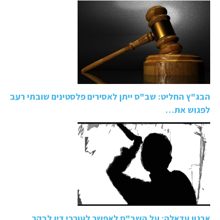
הבג"ץ החליט: שב"ס ייתן לאסירים פלסטינים שובתי רעב
לפגוש את…
ארגון עדאלה: על השב"ס לאפשר לעורכי דין לבקר