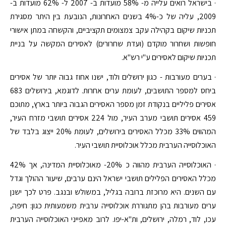
· בישראל רואים עלייה מ- 58% מועדות ב- 2007 ל- 62% מועדות ב-
2009, עליה של כ-4% בשנים האחרונות, הנובעת בין היתר מסגירת
תכניות שיקום בקהילה עקב צמצומים תקציביים, והקשחה במתן אישורי
חופשות ושחרור מוקדם (ועדת שחרורים) לאסירים המקשה על בניית
תכניות שיקום לאסירים ע"י רש"א.
· בערים מעורבות - כגון ירושלים ולוד, ישנו אחוז גבוה יותר של אסירים
ביחס למספר התושבים, לעומת ערים אחרות. לדוגמא, בירושלים 683
אסירים פליליים בנקודת זמן מספר האסירים הגבוה ביותר בארץ, מתוכם
459 אסירים תושבי מערב העיר, מול 224 אסירים תושבי מזרח העיר,
המהווים 33% מכלל האסירים בירושלים, לעומת 20% ייצוג בלבד של
האוכלוסייה הערבית מכלל אוכלוסיית תושבי העיר.
· האוכלוסייה הערבית מהווה כ 20%- מאוכלוסיית המדינה, אך 42%
מכלל האסירים הפלילים תושבי ישראל הינם ערבים, שיעור ההולך וגדל
עם השנים. היא מרוכזת ברובה בגליל, במשולש ובנגב. פרט לכך ישנן
ערים מעורבות בהן מתגוררת אוכלוסייה ערבית משמעותית כגון: חיפה,
עכו, לוד, רמלה, ירושלים, ות"א-יפו. לרוב מאפייני האוכלוסייה הערבית