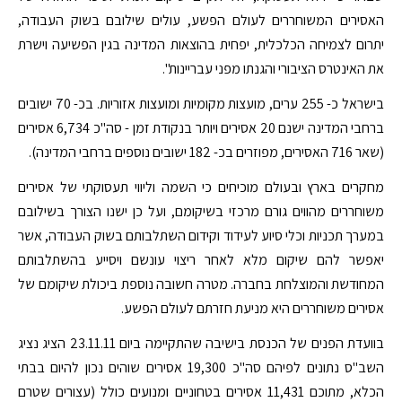
האסירים המשוחררים לעולם הפשע, עולים שילובם בשוק העבודה,
יתרום לצמיחה הכלכלית, יפחית בהוצאות המדינה בגין הפשיעה וישרת
את האינטרס הציבורי והגנתו מפני עבריינות".
בישראל כ- 255 ערים, מועצות מקומיות ומועצות אזוריות. בכ- 70 ישובים
ברחבי המדינה ישנם 20 אסירים ויותר בנקודת זמן - סה"כ 6,734 אסירים
(שאר 716 האסירים, מפוזרים בכ- 182 ישובים נוספים ברחבי המדינה).
מחקרים בארץ ובעולם מוכיחים כי השמה וליווי תעסוקתי של אסירים
משוחררים מהווים גורם מרכזי בשיקומם, ועל כן ישנו הצורך בשילובם
במערך תכניות וכלי סיוע לעידוד וקידום השתלבותם בשוק העבודה, אשר
יאפשר להם שיקום מלא לאחר ריצוי עונשם ויסייע בהשתלבותם
המחודשת והמוצלחת בחברה. מטרה חשובה נוספת ביכולת שיקומם של
אסירים משוחררים היא מניעת חזרתם לעולם הפשע.
בוועדת הפנים של הכנסת בישיבה שהתקיימה ביום 23.11.11 הציג נציג
השב"ס נתונים לפיהם סה"כ 19,300 אסירים שוהים נכון להיום בבתי
הכלא, מתוכם 11,431 אסירים בטחוניים ומנועים כולל (עצורים שטרם