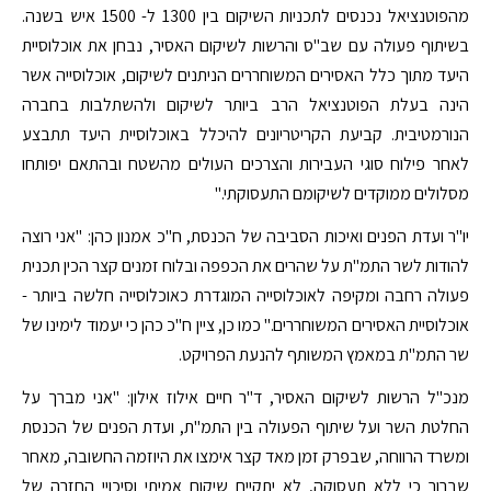
מהפוטנציאל נכנסים לתכניות השיקום בין 1300 ל- 1500 איש בשנה.
בשיתוף פעולה עם שב"ס והרשות לשיקום האסיר, נבחן את אוכלוסיית
היעד מתוך כלל האסירים המשוחררים הניתנים לשיקום, אוכלוסייה אשר
הינה בעלת הפוטנציאל הרב ביותר לשיקום ולהשתלבות בחברה
הנורמטיבית. קביעת הקריטריונים להיכלל באוכלוסיית היעד תתבצע
לאחר פילוח סוגי העבירות והצרכים העולים מהשטח ובהתאם יפותחו
מסלולים ממוקדים לשיקומם התעסוקתי."
יו"ר ועדת הפנים ואיכות הסביבה של הכנסת, ח"כ אמנון כהן: "אני רוצה
להודות לשר התמ"ת על שהרים את הכפפה ובלוח זמנים קצר הכין תכנית
פעולה רחבה ומקיפה לאוכלוסייה המוגדרת כאוכלוסייה חלשה ביותר -
אוכלוסיית האסירים המשוחררים." כמו כן, ציין ח"כ כהן כי יעמוד לימינו של
שר התמ"ת במאמץ המשותף להנעת הפרויקט.
מנכ"ל הרשות לשיקום האסיר, ד"ר חיים אילוז אילון: "אני מברך על
החלטת השר ועל שיתוף הפעולה בין התמ"ת, ועדת הפנים של הכנסת
ומשרד הרווחה, שבפרק זמן מאד קצר אימצו את היוזמה החשובה, מאחר
שברור כי ללא תעסוקה, לא יתקיים שיקום אמיתי וסיכויי החזרה של