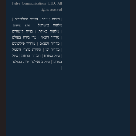
Pulse Communications LTD. All
rights reserved
|
חידות
|
זנזיבר
|
האיים המלדיבים
|
מלונות בישראל
|
Travel site
|
מלונות באילת
|
בניית קישורים
|
מדריך דובאי
|
ערי בירה בעולם
|
מדריך ויטנאם
|
מדריך פיליפינים
|
מדריך יפן
|
סקירת מוצרי חשמל
|
טיול במזרח
|
המזרח הרחוק
|
טיול
במרוקו
|
טיול בתאילנד
|
טיול בהולנד
|