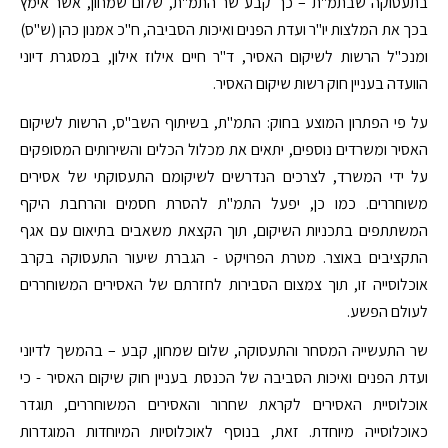
בתעסוקה שבתמ"ת – כך קבע שר התמ"ת, שלום שמחון, אשר אימץ
בכך את המלצות יו"ר ועדת הפנים ואיכות הסביבה, ח"כ אמנון כהן (ש"ס)
ומנכ"ל הרשות לשיקום האסיר, ד"ר חיים אילוז אילון, במסגרת דיוני
הוועדה בעניין חוק רשות שיקום האסיר.
על פי הפתרון המוצע בחוק: התמ"ת, בשיתוף השב"ס, הרשות לשיקום
האסיר ומשרדים נוספים, יתאים את מכלול הכלים והשירותים המסופקים
על ידי המשרד, לצרכים הנדרשים לשיקומם התעסוקתי של אסירים
משוחררים. כמו כן, יפעל התמ"ת להסרת חסמים והרחבת היקף
המשתתפים בתכניות השיקום, תוך הקצאת משאבים בתיאום עם אגף
התקציבים באוצר. מטרת הפרויקט - הגברת שיעור התעסוקה בקרב
אוכלוסייה זו, תוך צמצום הסבירות לחזרתם של האסירים המשוחררים
לעולם הפשע.
שר התעשייה המסחר והתעסוקה, שלום שמחון, קבע – בהמשך לדיוני
ועדת הפנים ואיכות הסביבה של הכנסת בעניין חוק שיקום האסיר - כי
אוכלוסיית האסירים לקראת שחרור והאסירים המשוחררים, תוגדר
כאוכלוסייה מיוחדת. זאת, בנוסף לאוכלוסיות המיוחדות המוגדרות