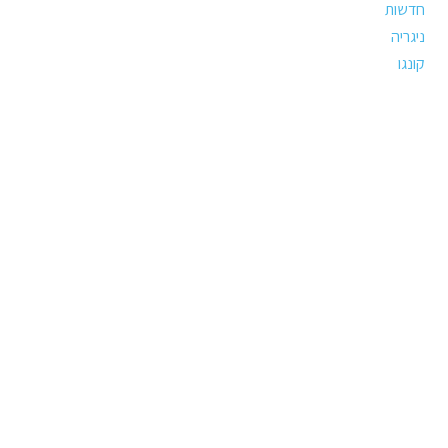
חדשות
ניגריה
קונגו