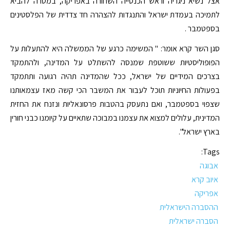
אצל נשיא ניגריה וראש הכנסייה השחורה באפריקה, במטרה להביא
לתמיכה בעמדת ישראל והתנגדות להצהרה חד צדדית של הפלסטינים
בספטמבר .
סגן השר קרא אומר: " המשימה כרגע של הממשלה היא להתעלות על
הפופוליסטיות ששוטפת שמנסה להשתלט על המדינה, ולהתמקד
בצרכים המידיים של ישראל, ככל שהמדינה תהיה רגועה ותתמקד
בפעולות החיוניות תוכל לעבור את המשבר הכי קשה מאז עצמאותנו
שצפוי בספטמבר, ואם נתעסק בהטבות פרסונאליות ונזנח את החזית
המדינית, עלולים למצוא את עצמנו במבוכה שתאיים על קיומנו כבני חורין
בארץ ישראל".
Tags:
אבוגה
איוב קרא
אפריקה
ההסברה הישראלית
הסברה ישראלית