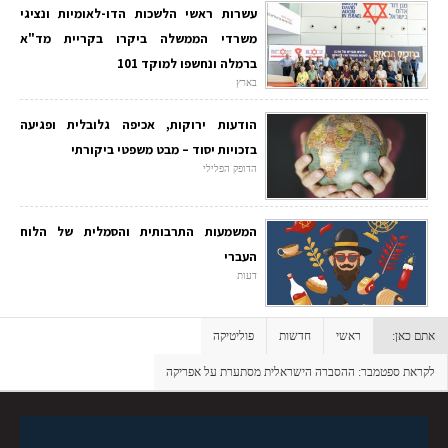
עשרות ראשי הלשכות הדו-לאומיות ונציגי
משרדי הממשלה ביקרו בקריית מד"א
ברמלה ונחשפו למוקד 101
בארץ
הודעות ירוקות, אכיפה גלובלית ופגיעה
בזכויות יסוד – מבט משפטי ביקורתי
הדופק הפלילי
המשמעות התרבותית והסמלית של הלוח
העברי
דעות
אתם כאן:
ראשי
חדשות
פוליטיקה
לקראת ספטמבר: ההסברה הישראלית מסתערת על אפריקה