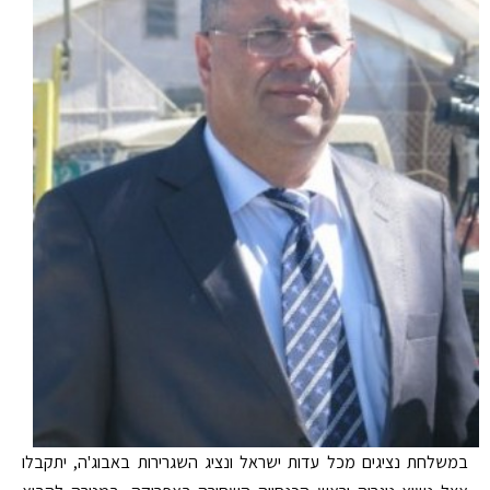
במשלחת נציגים מכל עדות ישראל ונציג השגרירות באבוג'ה, יתקבלו