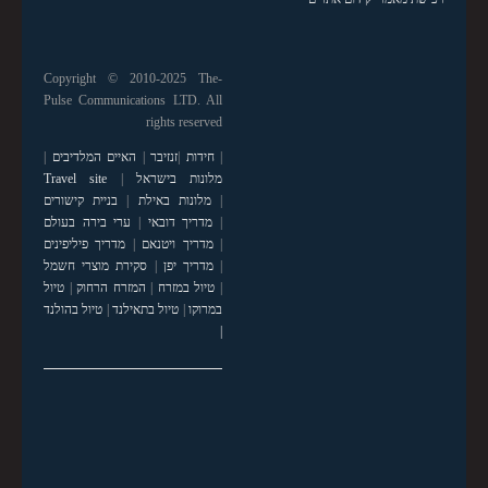
Copyright © 2010-2025 The-
Pulse Communications LTD. All
rights reserved
|
חידות
|
זנזיבר
|
האיים המלדיבים
|
מלונות בישראל
|
Travel site
|
מלונות באילת
|
בניית קישורים
|
מדריך דובאי
|
ערי בירה בעולם
|
מדריך ויטנאם
|
מדריך פיליפינים
|
מדריך יפן
|
סקירת מוצרי חשמל
|
טיול במזרח
|
המזרח הרחוק
|
טיול
במרוקו
|
טיול בתאילנד
|
טיול בהולנד
|