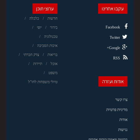
עקבו אחרינו
ערוצי תוכן
חדשות
כלכלה
Facebook
בידור
יופי
טכנולוגיה
Twitter
איכות הסביבה
Google+
בריאות
צדק חברתי
RSS
אוכל
תיירות
משפט
אודות ועזרה
טיולי משפחות לחו"ל
צרו קשר
מדיניות פרטיות
אודות
נגישות
רכישת מאמרי קידום אתרים