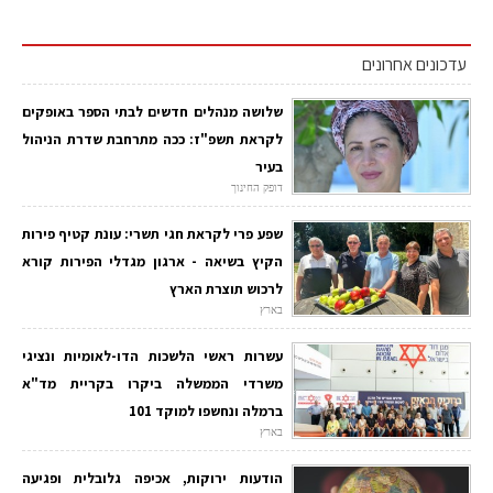
עדכונים אחרונים
שלושה מנהלים חדשים לבתי הספר באופקים
לקראת תשפ"ז: ככה מתרחבת שדרת הניהול
בעיר
דופק החינוך
שפע פרי לקראת חגי תשרי: עונת קטיף פירות
הקיץ בשיאה - ארגון מגדלי הפירות קורא
לרכוש תוצרת הארץ
בארץ
עשרות ראשי הלשכות הדו-לאומיות ונציגי
משרדי הממשלה ביקרו בקריית מד"א
ברמלה ונחשפו למוקד 101
בארץ
הודעות ירוקות, אכיפה גלובלית ופגיעה