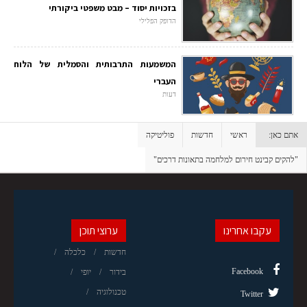
בזכויות יסוד – מבט משפטי ביקורתי
הדופק הפלילי
המשמעות התרבותית והסמלית של הלוח
העברי
דעות
אתם כאן:
ראשי
חדשות
פוליטיקה
"להקים קבינט חירום למלחמה בתאונות דרכים"
עקבו אחרינו
ערוצי תוכן
חדשות
כלכלה
Facebook
בידור
יופי
טכנולוגיה
Twitter