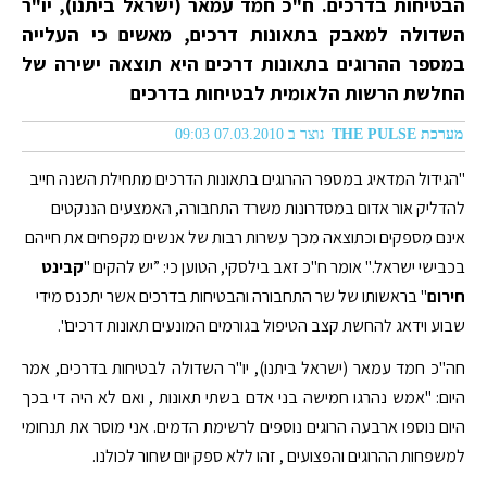
הבטיחות בדרכים. ח"כ חמד עמאר (ישראל ביתנו), יו"ר
השדולה למאבק בתאונות דרכים, מאשים כי העלייה
במספר ההרוגים בתאונות דרכים היא תוצאה ישירה של
החלשת הרשות הלאומית לבטיחות בדרכים
מערכת THE PULSE
נוצר ב 07.03.2010 09:03
"הגידול המדאיג במספר ההרוגים בתאונות הדרכים מתחילת השנה חייב
להדליק אור אדום במסדרונות משרד התחבורה, האמצעים הננקטים
אינם מספקים וכתוצאה מכך עשרות רבות של אנשים מקפחים את חייהם
בכבישי ישראל." אומר ח"כ זאב בילסקי, הטוען כי: ”יש להקים "
קבינט
חירום
" בראשותו של שר התחבורה והבטיחות בדרכים אשר יתכנס מידי
שבוע וידאג להחשת קצב הטיפול בגורמים המונעים תאונות דרכים".
חה"כ חמד עמאר (ישראל ביתנו), יו"ר השדולה לבטיחות בדרכים, אמר
היום: "אמש נהרגו חמישה בני אדם בשתי תאונות , ואם לא היה די בכך
היום נוספו ארבעה הרוגים נוספים לרשימת הדמים. אני מוסר את תנחומי
למשפחות ההרוגים והפצועים , זהו ללא ספק יום שחור לכולנו.