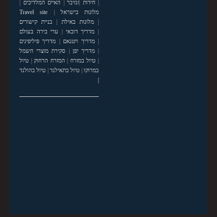
|
חידות
|
זנזיבר
|
האיים המלדיבים
|
מלונות בישראל
|
Travel site
|
מלונות באילת
|
בניית קישורים
|
מדריך דובאי
|
ערי בירה בעולם
|
מדריך ויטנאם
|
מדריך פיליפינים
|
מדריך יפן
|
סקירת מוצרי חשמל
|
טיול במזרח
|
המזרח הרחוק
|
טיול
במרוקו
|
טיול בתאילנד
|
טיול בהולנד
|