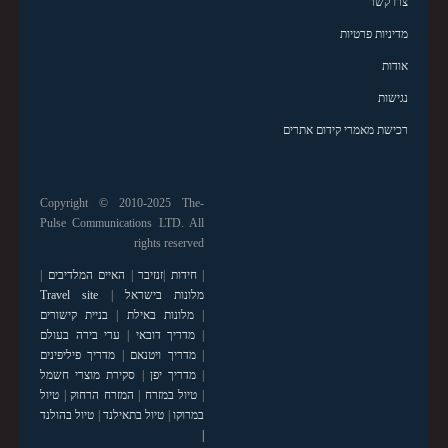
צרו קשר
מדיניות פרטיות
אודות
נגישות
רכישת מאמרי קידום אתרים
Copyright © 2010-2025 The-
Pulse Communications LTD. All
rights reserved
|
חידות
|
זנזיבר
|
האיים המלדיבים
|
מלונות בישראל
|
Travel site
|
מלונות באילת
|
בניית קישורים
|
מדריך דובאי
|
ערי בירה בעולם
|
מדריך ויטנאם
|
מדריך פיליפינים
|
מדריך יפן
|
סקירת מוצרי חשמל
|
טיול במזרח
|
המזרח הרחוק
|
טיול
במרוקו
|
טיול בתאילנד
|
טיול בהולנד
|