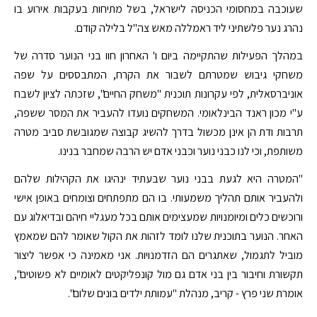
שעוכבה במחסומי הכניסה לישראל, בשל מתיחות בעקבות אירוע בו
נהרג נער פלשתיני ליד ראמללה מאש צה"ל בלילה קודם.
במהלך הפעילות שהתקיימה ביום ו' האחרון חוו בני הנוער סדרה של
משחקי גיבוש שמטרתם לשבור את הקרח, המתבססים על שפה
אוניברסאלית, לפי עקרונות תוכנית "משחק החיים", שזכתה לציון לשבח
ע"י מכון ראנד הבינלאומי. המשחקים נועדו להעביר את המסר ששפה,
תרבות ודת הן אינן מכשול בדרך להשיג קבוצה שמגובשת סביב מטרה
משותפת, וכי לנו כבני נוער וכבני אדם יש הרבה שמחבר בנינו.
"המטרה היא לגעת בבני נוער שבעתיד ינהיגו את הקהילות שלהם
ולהעביר אותם תהליך משמעותי. בו הם מתפתחים וצומחים באופן אישי
ורוכשים כלים ומיומנויות שמעצימים אותם בכל מעגליי חיהם ובדיאלוג עם
האחר. הנוער בתוכנית שלנו לומד לזהות את הקול שאומר להם שמאמץ
מוביל לתגמול, שאתגרים הם הזדמנויות. אני מאמינה כי אפשר ליצור
תקשורת וחיבור בין בני אדם גם מול קונפליקטים לאומיים לא פשוטים",
אומרת שני פרץ - קריב, מנהלת "עמותת ילדים בונים שלום".