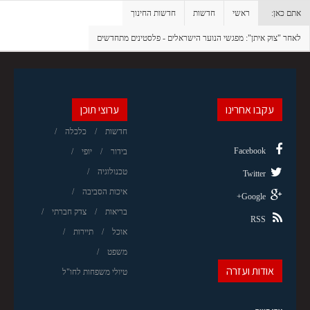
אתם כאן:
ראשי
חדשות
חדשות החינוך
לאחר "צוק איתן": מפגשי הנוער הישראלים - פלסטינים מתחדשים
עקבו אחרינו
ערוצי תוכן
חדשות
כלכלה
Facebook
בידור
יופי
טכנולוגיה
Twitter
איכות הסביבה
Google+
בריאות
צדק חברתי
RSS
אוכל
תיירות
משפט
אודות ועזרה
טיולי משפחות לחו"ל