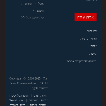
אוכל
תיירות
משפט
אודות ועזרה
טיולי משפחות לחו"ל
צרו קשר
מדיניות פרטיות
אודות
נגישות
רכישת מאמרי קידום אתרים
Copyright © 2010-2025 The-
Pulse Communications LTD. All
rights reserved
|
חידות
|
זנזיבר
|
האיים המלדיבים
|
מלונות בישראל
|
Travel site
|
מלונות באילת
|
בניית קישורים