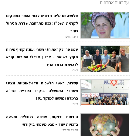
עדכונים אחרונים
שלושה מנהלים חדשים לבתי הספר באופקים
לקראת תשפ"ז: ככה מתרחבת שדרת הניהול
בעיר
דופק החינוך
שפע פרי לקראת חגי תשרי: עונת קטיף פירות
הקיץ בשיאה - ארגון מגדלי הפירות קורא
לרכוש תוצרת הארץ
בארץ
עשרות ראשי הלשכות הדו-לאומיות ונציגי
משרדי הממשלה ביקרו בקריית מד"א
ברמלה ונחשפו למוקד 101
בארץ
הודעות ירוקות, אכיפה גלובלית ופגיעה
בזכויות יסוד – מבט משפטי ביקורתי
הדופק הפלילי