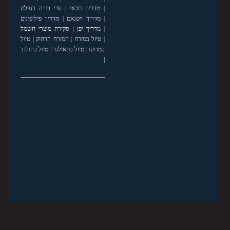
|
מדריך דובאי
|
ערי בירה בעולם
|
מדריך ויטנאם
|
מדריך פיליפינים
|
מדריך יפן
|
סקירת מוצרי חשמל
|
טיול במזרח
|
המזרח הרחוק
|
טיול
במרוקו
|
טיול בתאילנד
|
טיול בהולנד
|