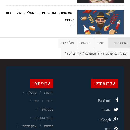
המשמעות התרבותית והסמלית של הלוח
העברי
דעות
אתם כאן:
ראשי
חדשות
פוליטיקה
כצל'ה נגד פרס: "הגדה המערבית? אין דבר כזה"
עקבו אחרינו
ערוצי תוכן
חדשות
כלכלה
Facebook
בידור
יופי
טכנולוגיה
Twitter
איכות הסביבה
Google+
בריאות
צדק חברתי
RSS