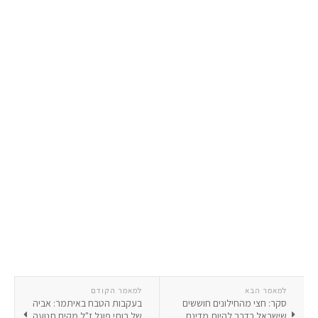
למאמר הבא
למאמר הקודם
סקר: חצי מהחילונים חוששים
בעקבות הטבח באיתמר: אביה
שישראל בדרך להיות מדינת
של רותי פוגל ז"ל מקים תנועה