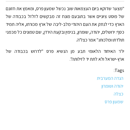
"מצער שדוקא ביום העצמאות שוב נכשל שמעון פרס, ומאמץ את חזונם
של פוסט ציוניים אשר בתובעם מונח זה מבקשים לזלזל בכבודה של
הארץ כדי לנתק את העם היהודי מלב-ליבה של ארץ מכורתו, אליה תמיד
כסף: ירושלים, יהודה, שומרון, בנימין ובקעת הירדן, שם טמונים כל מכמני
תולדתו ומלכותו." אמר כצל'ה.
יו"ר האיחוד הלאומי תבע מן הנשיא פרס "לדרוש בכבודה של
ארץ-ישראל ולא לתת יד לזילותה".
Tags:
הגדה המערבית
יהודה ושומרון
כצלה
שמעון פרס