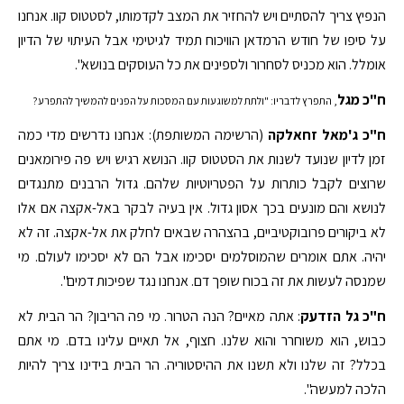
הנפיץ צריך להסתיים ויש להחזיר את המצב לקדמותו, לסטטוס קוו. אנחנו
על סיפו של חודש הרמדאן הוויכוח תמיד לגיטימי אבל העיתוי של הדיון
אומלל. הוא מכניס לסחרור ולספינים את כל העוסקים בנושא".
ח"כ מגל
, התפרץ לדבריו: "ולתת למשוגעות עם המסכות על הפנים להמשיך להתפרע?
ח"כ ג'מאל זחאלקה
(הרשימה המשותפת): אנחנו נדרשים מדי כמה
זמן לדיון שנועד לשנות את הסטטוס קוו. הנושא רגיש ויש פה פירומאנים
שרוצים לקבל כותרות על הפטריוטיות שלהם. גדול הרבנים מתנגדים
לנושא והם מונעים בכך אסון גדול. אין בעיה לבקר באל-אקצה אם אלו
לא ביקורים פרובוקטיביים, בהצהרה שבאים לחלק את אל-אקצה. זה לא
יהיה. אתם אומרים שהמוסלמים יסכימו אבל הם לא יסכימו לעולם. מי
שמנסה לעשות את זה בכוח שופך דם. אנחנו נגד שפיכות דמים".
ח"כ גל הזדעק
: אתה מאיים? הנה הטרור. מי פה הריבון? הר הבית לא
כבוש, הוא משוחרר והוא שלנו. חצוף, אל תאיים עלינו בדם. מי אתם
בכלל? זה שלנו ולא תשנו את ההיסטוריה. הר הבית בידינו צריך להיות
הלכה למעשה".