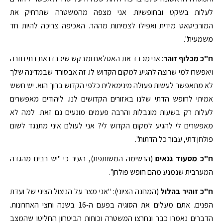
לעלות בשקט ובחופשיות. אני מצפה מהמשטרה שתרחיק את
המורביטאט מידית ואפילו לצמיתות מההר. האכיפה צריכה להיות חד
משמעית".
ח"כ מכלוף זוהר
: אני מכבד את האסלאם ומבקש שיכבדו את דתי חזרה
ויאפשרו למי שרוצה להגיע למקום הקדוש לו. זה אבסורד שבמדינה שלך
לא מתאפשר לעשות פעולה מינימאלית כלפי הקדוש ברוך הוא. יש חשש
אמיתי לחופש הדתי שלנו באזורים הקדושים לנו. ליהודים מאפשרים
לעלות רק בשעות מוגבלות והרבה פעמים מונעים גם זאת. למה לא
מאפשרים לי להגיע למקום הקדוש לי? אני לעולם איני מתנגד לשום
פולחן דתי, עבור כל הדתות".
ח"כ מסעוד גנאים
(הרשימה המשותפת), העיר כי "יש רבים מהגדה
המערבית שנמנע מהם חופש פולחן".
ח"כ זוהיר בהלול
(המחנה הציוני): "אני מצר על הניצול הציני של ועדת
הפנים. אתם מעלים את הסוגיה בפעם ה-16 בשנה וחצי האחרונות.
הדברים נאמרו כבר ונחרצו המשטרה וכוחות הביטחון החליטו שהמצב