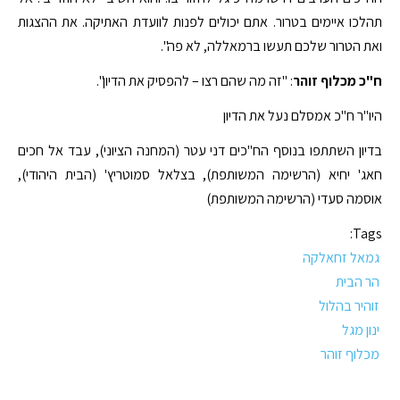
תהלכו איימים בטרור. אתם יכולים לפנות לוועדת האתיקה. את ההצגות
ואת הטרור שלכם תעשו ברמאללה, לא פה".
ח"כ מכלוף זוהר
: "זה מה שהם רצו – להפסיק את הדיון".
היו"ר ח"כ אמסלם נעל את הדיון
בדיון השתתפו בנוסף הח"כים דני עטר (המחנה הציוני), עבד אל חכים
חאג' יחיא (הרשימה המשותפת), בצלאל סמוטריץ' (הבית היהודי),
אוסמה סעדי (הרשימה המשותפת)
Tags:
גמאל זחאלקה
הר הבית
זוהיר בהלול
ינון מגל
מכלוף זוהר