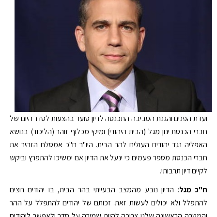
ועדת הפנים והגנת הסביבה התכנסה לדיון סוער בהצעות לסדר היום של
חברי הכנסת ינון מגל (הבית היהודי) ומיקי מכלוף זוהר (הליכוד) בנושא
האפליה נגד יהודים העולים להר הבית. היו"ר ח"כ אמסלם הזהיר את
חברי הכנסת מספר פעמים כי ינעל את הדיון אם ימשיכו להתפרץ וביקש
לקיים דיון תרבותי.
ח"כ מגל
: הדיון נובע מהמצב הבעייתי בהר הבית, בו יהודים רוצים
להתפלל ולא יכולים לעשות זאת. זכותם של יהודים להתפלל על ההר
והמטרה הראשונה שלנו צריכה להיות שמירה על סדר ולאפשר ליהודים