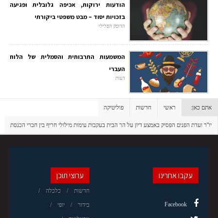
הודעות ירוקות, אכיפה גלובלית ופגיעה
בזכויות יסוד – מבט משפטי ביקורתי
הדופק הפלילי
המשמעות התרבותית והסמלית של הלוח
העברי
דעות
אתם כאן:
ראשי
חדשות
פוליטיקה
יו''ר ועדת הפנים הפסיק באמצע דיון על הר הבית בעקבות עימות מילולי חריף בין חברי הכנסת
עקבו אחרינו
ערוצי תוכן
חדשות
כלכלה
Facebook
בידור
יופי