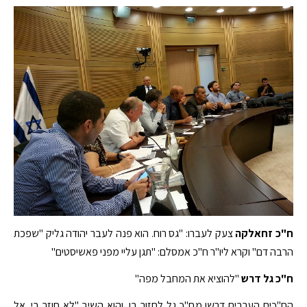
ח"כ זחאלקה
צעק לעברו: "גס רוח. הוא פנה לעבר יהודה גליק "שפכת
הרבה דם" וקרא ליו"ר ח"כ אמסלם: "תגן עליי מפני פאשיסטים"
ח"כ גל דרש
"להוציא את המחבל מפה"
הח"כים הערבים דרשו מח"כ גל לחזור בו. והוא השיב "לא חוזר בי. אל