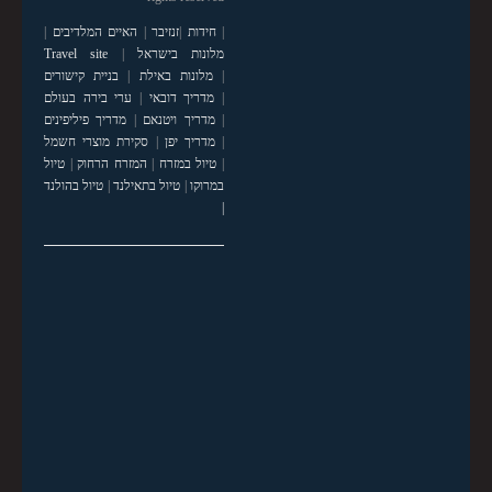
|
חידות
|
זנזיבר
|
האיים המלדיבים
|
מלונות בישראל
|
Travel site
|
מלונות באילת
|
בניית קישורים
|
מדריך דובאי
|
ערי בירה בעולם
|
מדריך ויטנאם
|
מדריך פיליפינים
|
מדריך יפן
|
סקירת מוצרי חשמל
|
טיול במזרח
|
המזרח הרחוק
|
טיול
במרוקו
|
טיול בתאילנד
|
טיול בהולנד
|