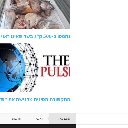
נתפסו כ-500 ק"ג בשר שאינו ראוי למאכל אדם באיטליז בטמרה:…
התקשורת הסינית מדגישה את "של
אתם כאן:
ראשי
חדשות