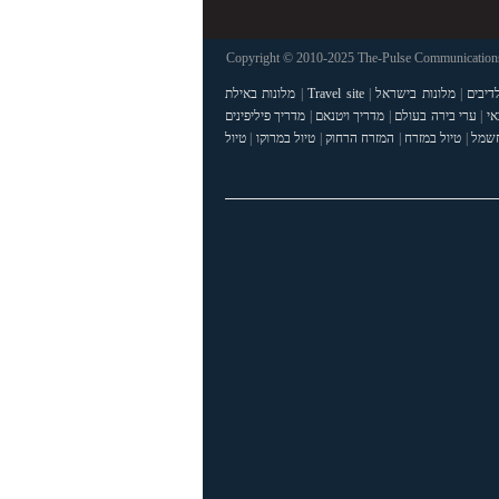
Copyright © 2010-2025 The-Pulse Communications 
דיבים
|
מלונות בישראל
|
Travel site
|
מלונות באילת
אי
|
ערי בירה בעולם
|
מדריך ויטנאם
|
מדריך פיליפינים
חשמל
|
טיול במזרח
|
המזרח הרחוק
|
טיול במרוקו
|
טיול