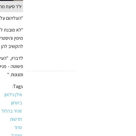
יו"ר סיעת מרצ
"העליהום על ז
"לא מובנת לי
מימין והיסטר
להקשיב להן ול
לדבריו, "הע
פשוטה - פגיע
ומגונות. "
Tags:
אילן גילאון
ביטחון
זוהיר בהלול
חדשות
טרור
מחבל