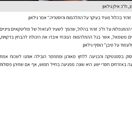
, ח"כ אילן גילאון
והיר בהלול מעיד בעיקר על התלהמות והיסטריה." אמר גילאון.
 ההתנפלות על ח"כ זוהיר בהלול, שהפך לשעיר לעזאזל של פוליטקאיים צייניים
יים משמאל, אשר בגל ההתלהמות הנוכחי איבדו את היכולת להבחין בדקויות,
עמוד על טיבן." הוסיף גילאון.
יסוק בסמנטיקה והכניעה ללחץ מאורגן ומתוזמר הובילה אותנו לשכוח אמת
ה באזרחים חסרי ישע היא שונה מפגיעה בחייל חמוש, אף אם שתיהן פסולות