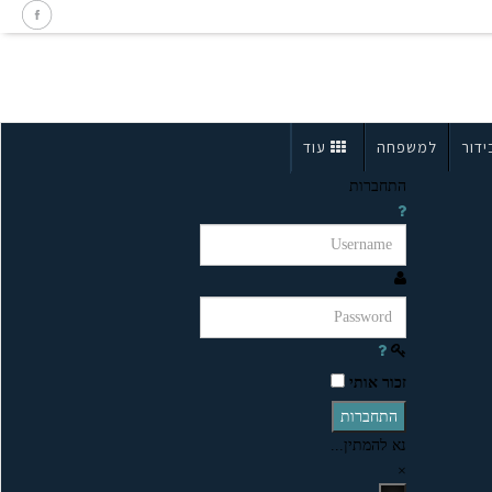
ידור
למשפחה
עוד
התחברות
זכור אותי
התחברות
נא להמתין...
×