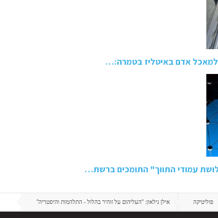
ושת עמודי התווך" התומכים ברשת…
פוליטיקה
אילן גילאון: ''העליהום על זוהיר בהלול - התלהמות והיסטריה''