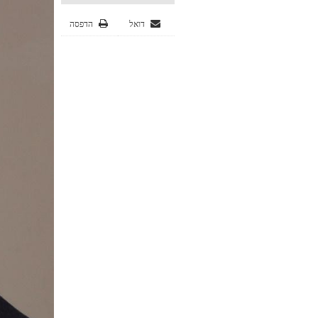
דואל
הדפסה