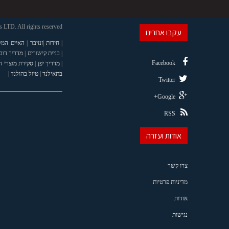
LTD. All rights reserved
עקבו אחרינו
|
חידות
|
זנזיבר
|
האיים המל
|
בניית קישורים
|
מדריך דוב
Facebook
|
מדריך יפן
|
סקירת מוצרי 
בתאילנד
|
טיול בהולנד |
Twitter
Google+
RSS
אודות ועזרה
צרו קשר
מדיניות פרטיות
אודות
נגישות