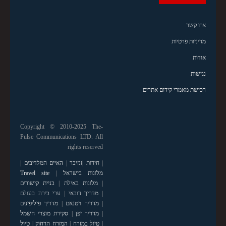
צרו קשר
מדיניות פרטיות
אודות
נגישות
רכישת מאמרי קידום אתרים
Copyright © 2010-2025 The-
Pulse Communications LTD. All
rights reserved
|
חידות
|
זנזיבר
|
האיים המלדיבים
|
מלונות בישראל
|
Travel site
|
מלונות באילת
|
בניית קישורים
|
מדריך דובאי
|
ערי בירה בעולם
|
מדריך ויטנאם
|
מדריך פיליפינים
|
מדריך יפן
|
סקירת מוצרי חשמל
|
טיול במזרח
|
המזרח הרחוק
|
טיול