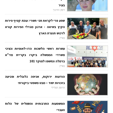
בעיר
דופק החינוך
שפע פרי לקראת חגי תשרי: עונת קטיף פירות
הקיץ בשיאה - ארגון מגדלי הפירות קורא
לרכוש תוצרת הארץ
בארץ
עשרות ראשי הלשכות הדו-לאומיות ונציגי
משרדי הממשלה ביקרו בקריית מד"א
ברמלה ונחשפו למוקד 101
בארץ
הודעות ירוקות, אכיפה גלובלית ופגיעה
בזכויות יסוד – מבט משפטי ביקורתי
הדופק הפלילי
המשמעות התרבותית והסמלית של הלוח
העברי