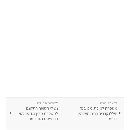
למאמר הבא
למאמר הקודם
משפחה למופת: אם ובנה
ניצולי השואה התלוננו
חיללו קברים בבית העלמין
למשטרת פולין נגד מרססי
בב"ש
הגרפיטי בגטו וורשה