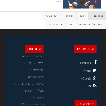
דעות
אתם כאן:
ראשי
חדשות
חדשות פליליות
טבעון: אלמונים גנבו את זנב הפסל של אלכסנדר זייד
עקבו אחרינו
ערוצי תוכן
חדשות
כלכלה
Facebook
בידור
יופי
טכנולוגיה
Twitter
איכות הסביבה
Google+
בריאות
צדק חברתי
RSS
אוכל
תיירות
משפט
אודות ועזרה
טיולי משפחות לחו"ל