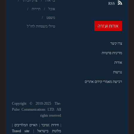
בריאות
צדק חברתי
RSS
אוכל
תיירות
משפט
אודות ועזרה
טיולי משפחות לחו"ל
צרו קשר
מדיניות פרטיות
אודות
נגישות
רכישת מאמרי קידום אתרים
Copyright © 2010-2025 The-
Pulse Communications LTD. All
rights reserved
|
חידות
|
זנזיבר
|
האיים המלדיבים
|
מלונות בישראל
|
Travel site