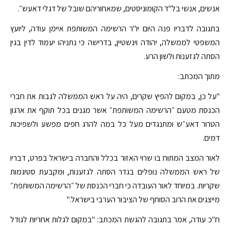
אנשים, אנשי בל"ד הקומוניסטים, שמאחוריהם שובל של דגלי דאעש״.
בתגובה לדבריו פנה היום יו"ר הרשימה המשותפת איימן עודה, ליועץ
המשפטי לממשלה, יהודה וינשטיין, בדרישה כי נתניהו יעמוד לדין בגין
הסתה לגזענות ולשון הרע.
מתוך המכתב:
"על כן, במקום להפיץ שקרים, היה על ראש הממשלה לגבות את חברי
הכנסת מטעם ״הרשימה המשותפת״ אשר מגנים בכל תוקף את ארגון
הטרור דאע״ש ומתנגדים מעל כל במה להרג חפים מפשע ולשפיכות
דמים.
לאור המצב המתוח בו שרוי האזור בכלל והחברה בישראל בפרט, דבריו
של ראש הממשלה נופלים בגדר הסתה לגזענות, ומקבעת סטיגמות
שקריות. במיוחד לאור העובדה כי חברי הכנסת של ״הרשימה המשותפת״
מייצגים את הרוב הסוחף של הציבור הערבי בישראל."
ח"כ עודה, אמר בתגובה להגשת המכתב: "במקום לגלות אחריות לגודל