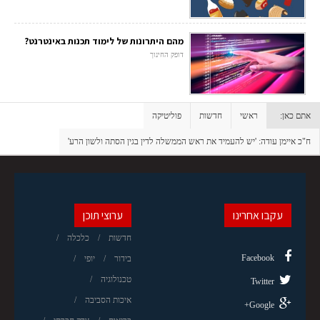
מהם היתרונות של לימוד תכנות באינטרנט?
דופק החינוך
אתם כאן:
ראשי
חדשות
פוליטיקה
ח"כ איימן עודה: 'יש להעמיד את ראש הממשלה לדין בגין הסתה ולשון הרע'
עקבו אחרינו
ערוצי תוכן
חדשות
כלכלה
Facebook
בידור
יופי
טכנולוגיה
Twitter
איכות הסביבה
Google+