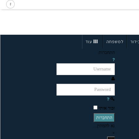
ידור
למשפחה
עוד
התחברות
זכור אותי
התחברות
נא להמתין...
×