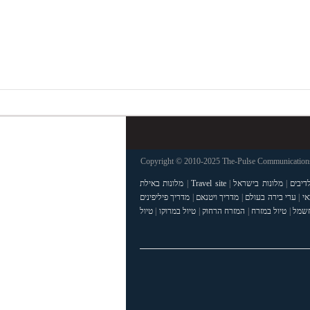
Copyright © 2010-2025 The-Pulse Communications 
דיבים
|
מלונות בישראל
|
Travel site
|
מלונות באילת
אי
|
ערי בירה בעולם
|
מדריך ויטנאם
|
מדריך פיליפינים
חשמל
|
טיול במזרח
|
המזרח הרחוק
|
טיול במרוקו
|
טיול