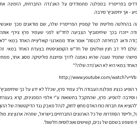
דים בפריימריז במפלגה מתמודדים על האג'נדה החברתית, הזמינה את
יע - אך יחימוביץ' סירבה.
ה בהחלטה פוליטית של קמפיין הפריימריז שלה, שם מודאגים מכך שאנשי
ה ייזכרו בכך שיחימוביץ' הצביעה לחד"ש לפני שעמיר פרץ צירף אותה
דה ודאג לבחירתה לכנסת" אומר אחד ממארגני קואליציית האחד במאי "לא
טלם ליד דב חנין ושלטים של חד"ש הקומוניסטית בצעדת האחד במאי. זה
ישהי שתמיד טענה שהיא נאמנה לדרך ומייצגת פוליטיקה מסוג אחר, ממתי
האחד במאי היא לא האג'נדה שלה?"
http://www.youtube.com/watch?v=V
 הופיע כנציג מפלגת העבודה ח"כ עמיר פרץ, שכלל לא ידע על כך שיחימוביץ'
 וסירבה להופיע. פרץ, שהתקבל בתשואות ע"י אלפי המפגינים, קרא בעצרת
הוציא את חברות כוח האדם מחוץ לחוק, לנהל מאבק נגד הדיקטטורה של ההון
, ולייסד הסתדרות של כל הארגונים החברתיים בישראל, שתהיה ארגון יציג מול
משפט בשמם של נכים, קשישים ואוכלוסיות חלשות".