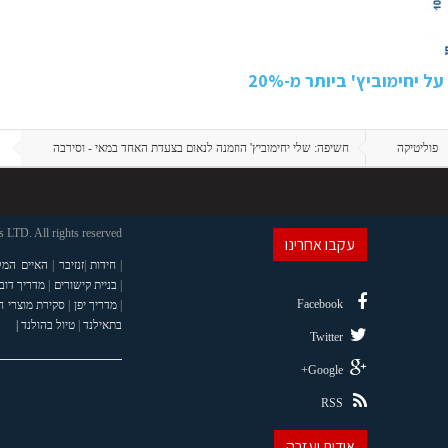
 יחימוביץ' ביותר מ-20%
פוליטיקה
חשיפה: שלי יחימוביץ' הוזמנה לנאום בצעדת האחד במאי - וסירבה
LTD. All rights reserved
עקבו אחרינו
|
חידות
|
זנזיבר
|
האיים המל
|
בניית קישורים
|
מדריך דוב
Facebook
|
מדריך יפן
|
סקירת מוצרי 
בתאילנד
|
טיול בהולנד |
Twitter
Google+
RSS
אודות ועזרה