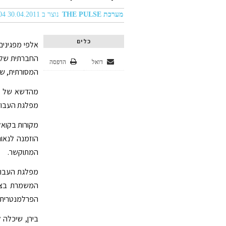
מערכת THE PULSE
נוצר ב 30.04.2011 12:04
כלים
אלפי מפגינים
החברתית של 
דואל
הדפסה
המסורתית, ש
מהדשא של גן
מפלגת העבודה
הוזמנה לנאו
המתוקשר.
מפלגת העבוד
המשמרת בצעי
הפרלמנטרית ש
בירן, שיכלה 