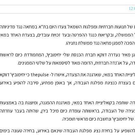
 של תנועות חברתיות ומפלגות השמאל צעדו היום בת"א במחאה נגד מדיניותה
הממשלה, ובקריאות כנגד ההפרטה ובעד זכויות עובדים, בצעדת האחד במאי
הפכה למפגן מחאה נגד ממשלת נתניהו.
 מאיר נעדרה דווקא חברת הכנסת שלי יחימוביץ', המתמודדת כיום לראשות
, על אג'נדה חברתית, הדומה מאוד לסיסמאות על שלטי המפגינים.
מקורות בקואליציית האחד במאי, שארגנה את הצעדה, אישרו ל- thepulse כי יחימוביץ' דווקא
ם בעצרת כנציגת מפלגת העבודה, אך באופן מפתיע, סירבה להופיע באירוע
ה שותפה בקואליציית האחד במאי, מארגנת ההפגנה, ומיוצגת בה באמצעות
רה של העבודה, בראשותה עומדת כיום מיכל בירן, שהיתה בעבר עוזרתה
ל יחימוביץ' ונחשבת כיום מראשי תומכיה.
להשפיע על בחירת נציג מפלגת העבודה שינאם באירוע, בחירה טעונה בימים