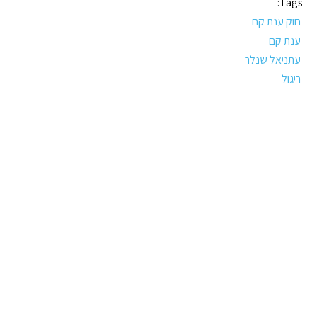
Tags:
חוק ענת קם
ענת קם
עתניאל שנלר
ריגול