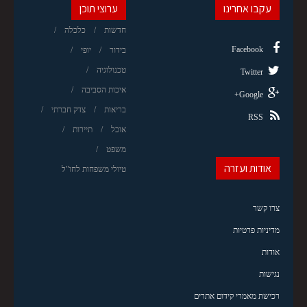
עקבו אחרינו
ערוצי תוכן
חדשות
כלכלה
Facebook
בידור
יופי
טכנולוגיה
Twitter
איכות הסביבה
Google+
בריאות
צדק חברתי
RSS
אוכל
תיירות
משפט
אודות ועזרה
טיולי משפחות לחו"ל
צרו קשר
מדיניות פרטיות
אודות
נגישות
רכישת מאמרי קידום אתרים