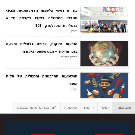
עשרות ראשי הלשכות הדו-לאומיות ונציגי
משרדי הממשלה ביקרו בקריית מד"א
ברמלה ונחשפו למוקד 101
בארץ
הודעות ירוקות, אכיפה גלובלית ופגיעה
בזכויות יסוד – מבט משפטי ביקורתי
הדופק הפלילי
המשמעות התרבותית והסמלית של הלוח
העברי
דעות
אתם כאן:
ראשי
חדשות
פוליטיקה
"חוק ענת קם" אושר בממשלה