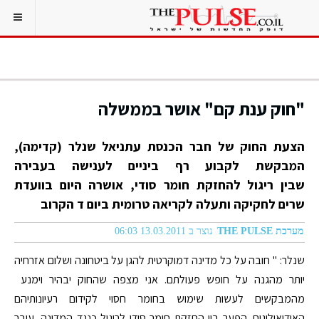
"חוק ענת קם" אושר בממשלה
הצעת החוק של חבר הכנסת עתניאל שנלר (קדימה),
המבקשת לקבוע רף ביניים לענישה בעבירה
שבין ריגול להחזקת חומר סודי, אושרה היום בוועדת
שרים לחקיקה ותעלה לקריאה טרומית ביום ד הקרוב
מערכת THE PULSE
נוצר ב 13.03.2011 06:03
שנלר: " חובה על כל מדינה דמוקרטית להגן על ביטחונה ושלום אזרחיה
יותר מהגנה על חופש פעולתם. אני מצפה שהחוק יבהיר וימנע
מהמבקשים לעשות שימוש בחומר חסוי לקידום רעיונותיהם
האידיאולוגים. הפער בין החזקת חומר סודי לריגול כנגד המדינה, עובר