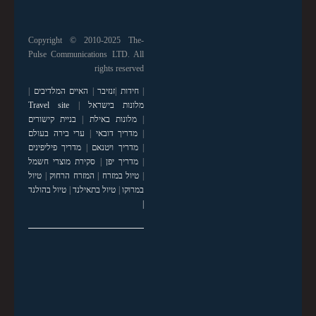
Copyright © 2010-2025 The-
Pulse Communications LTD. All
rights reserved
|
חידות
|
זנזיבר
|
האיים המלדיבים
|
מלונות בישראל
|
Travel site
|
מלונות באילת
|
בניית קישורים
|
מדריך דובאי
|
ערי בירה בעולם
|
מדריך ויטנאם
|
מדריך פיליפינים
|
מדריך יפן
|
סקירת מוצרי חשמל
|
טיול במזרח
|
המזרח הרחוק
|
טיול
במרוקו
|
טיול בתאילנד
|
טיול בהולנד
|