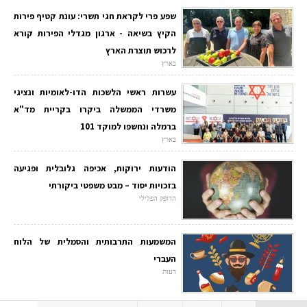
שפע פרי לקראת חגי תשרי: עונת קטיף פירות
הקיץ בשיאה - ארגון מגדלי הפירות קורא
לרכוש תוצרת הארץ
בארץ
עשרות ראשי הלשכות הדו-לאומיות ונציגי
משרדי הממשלה ביקרו בקריית מד"א
ברמלה ונחשפו למוקד 101
בארץ
הודעות ירוקות, אכיפה גלובלית ופגיעה
בזכויות יסוד – מבט משפטי ביקורתי
הדופק הפלילי
המשמעות התרבותית והסמלית של הלוח
העברי
דעות