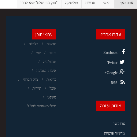
אתם כאן:
ראשי
חדשות
פוליטיקה
"חוק כפר שלם" יוצא לדרך
עקבו אחרינו
ערוצי תוכן
חדשות
כלכלה
Facebook
בידור
יופי
טכנולוגיה
Twitter
איכות הסביבה
Google+
בריאות
צדק חברתי
RSS
אוכל
תיירות
משפט
אודות ועזרה
טיולי משפחות לחו"ל
צרו קשר
מדיניות פרטיות