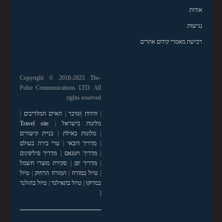
אודות
נגישות
רכישת מאמרי קידום אתרים
Copyright © 2010-2025 The-
Pulse Communications LTD. All
rights reserved
|
חידות
|
זנזיבר
|
האיים המלדיבים
|
מלונות בישראל
|
Travel site
|
מלונות באילת
|
בניית קישורים
|
מדריך דובאי
|
ערי בירה בעולם
|
מדריך ויטנאם
|
מדריך פיליפינים
|
מדריך יפן
|
סקירת מוצרי חשמל
|
טיול במזרח
|
המזרח הרחוק
|
טיול
במרוקו
|
טיול בתאילנד
|
טיול בהולנד
|