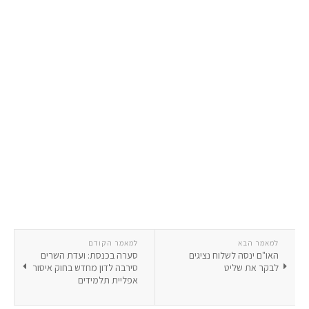
למאמר הבא
למאמר הקודם
האו"ם ינסה לשלוח נציגים
סערה בכנסת: ועדת השרים
לבקר את שליט
סירבה לדון מחדש בחוק איסור
אפליית תלמידים