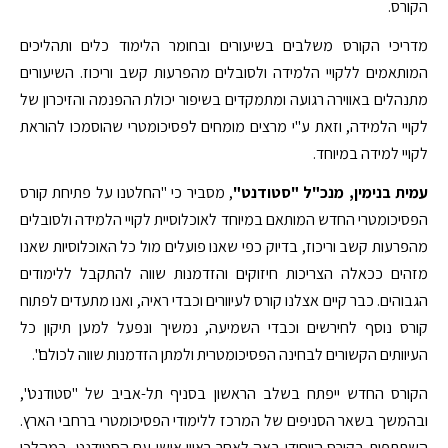
הקורס.
מדריכי הקורס משלבים בשיעורים ובחומר הלימוד כלים ותהליכים
המותאמים ללקויי הלמידה ולסובלים מהפרעות קשב וריכוז. השיעורים
מתנהלים באווירה רגועה ומתמקדים בשיפור יכולת ההפנמה והזיכרון של
לקויי הלמידה, וזאת ע"י מרצים מומחים לפסיכומטרי שהוסמכו להוראת
לקויי למידה במיוחד.
עמית בנימין, מנכ"ל "סטודנט"
, מסביר כי "החלטנו על פתיחת קורס
הפסיכומטרי החדש המותאם במיוחד לאוכלוסיית לקויי הלמידה ולסובלים
מהפרעות קשב וריכוז, בדיוק כפי שאנו פועלים מול כל האוכלוסיות שאנו
מזהים ככאלה הצריכות חיזוקים והזדמנות שווה להתקבל ללימודים
הגבוהים. כבר קיים אצלנו קורס לעיוורים וכבדי ראיה, ואנו מתעדים לפתוח
קורס נוסף לחירשים וכבדי השמיעה, נמשיך ונפעל למען תיקון כל
העיוותים הקשורים לבחינה הפסיכומטרית ולמתן הזדמנות שווה לכולם".
הקורס החדש ייפתח בשלב הראשון בסניף תל-אביב של "סטודנט",
ובהמשך בשאר הסניפים של המרכז ללימודי הפסיכומטרי ברחבי הארץ.
השתתפות בקורס הייחודי באה לאחר ראיון אישי עם הסטודנט, במהלכו