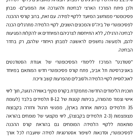
ולכן פיתח המרכז הארצי לבחינות ולהערכה את המפע"ם- מבחן
פסיכומטרי ממוחשב המיועד ללקויי למידה. עם זאת, ברוב קורסי ההכנה
לפסיכומטרי של ביה"ס והמכונים השונים, לקויי הלמידה מתרגלים הכנה
לבחינה הרגילה, ללא התייחסות לצרכיהם המיוחדים או להקלות המגיעות
להם, ולמעשה נחשפים לראשונה למבחן הייחודי שלהם, רק בחדר
הבחינה.
"סטודנט" המרכז ללימודי הפסיכומטרי של אגודת הסטודנטים
באוניברסיטת תל אביב, פתח קורס פסיכומטרי חדש המותאם במיוחד
לאוכלוסיית לקויי הלמידה ולסובלים מהפרעות קשב וריכוז.
תוכנית הלימודים החדשה מתמקדת בקורס מקיף באווירה רגועה, תוך ליווי
אישי וצמוד מהמורה, בכיתות קטנות של 8-12 תלמידים בלבד (לעומת
35 תלמידים בכיתות אחרות בארץ), מפגשי תרגול וחזרה בקבוצות
מצומצמות (2-3 תלמידים בקבוצה), ליווי מקצועי של מומחים בהוראה
מותאמת ללקויי הלמידה המומחים גם בהוראת קורס ההכנה
לפסיכומטרי, וסדנאות לשיפור אסטרטגיות למידה שיועברו לכל אורך