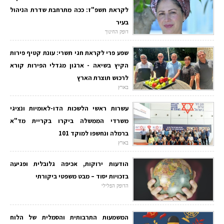
לקראת תשפ"ז: ככה מתרחבת שדרת הניהול
בעיר
דופק החינוך
שפע פרי לקראת חגי תשרי: עונת קטיף פירות
הקיץ בשיאה - ארגון מגדלי הפירות קורא
לרכוש תוצרת הארץ
בארץ
עשרות ראשי הלשכות הדו-לאומיות ונציגי
משרדי הממשלה ביקרו בקריית מד"א
ברמלה ונחשפו למוקד 101
בארץ
הודעות ירוקות, אכיפה גלובלית ופגיעה
בזכויות יסוד – מבט משפטי ביקורתי
הדופק הפלילי
המשמעות התרבותית והסמלית של הלוח