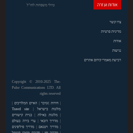
אודות ועזרה
טיולי משפחות לחו"ל
צרו קשר
מדיניות פרטיות
אודות
נגישות
רכישת מאמרי קידום אתרים
Copyright © 2010-2025 The-
Pulse Communications LTD. All
rights reserved
|
חידות
|
זנזיבר
|
האיים המלדיבים
|
מלונות בישראל
|
Travel site
|
מלונות באילת
|
בניית קישורים
|
מדריך דובאי
|
ערי בירה בעולם
|
מדריך ויטנאם
|
מדריך פיליפינים
|
מדריך יפן
|
סקירת מוצרי חשמל