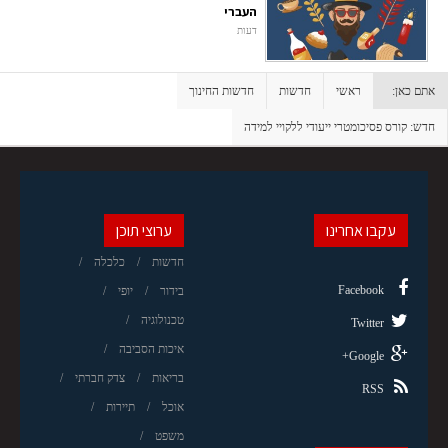
העברי
דעות
אתם כאן:
ראשי
חדשות
חדשות החינוך
חדש: קורס פסיכומטרי ייעודי ללקויי למידה
עקבו אחרינו
ערוצי תוכן
חדשות
כלכלה
Facebook
בידור
יופי
טכנולוגיה
Twitter
איכות הסביבה
Google+
בריאות
צדק חברתי
RSS
אוכל
תיירות
משפט