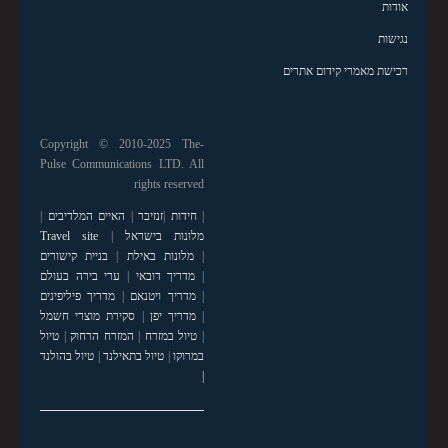
אודות
נגישות
רכישת מאמרי קידום אתרים
Copyright © 2010-2025 The-
Pulse Communications LTD. All
rights reserved
|
חידות
|
זנזיבר
|
האיים המלדיבים
|
מלונות בישראל
|
Travel site
|
מלונות באילת
|
בניית קישורים
|
מדריך דובאי
|
ערי בירה בעולם
|
מדריך ויטנאם
|
מדריך פיליפינים
|
מדריך יפן
|
סקירת מוצרי חשמל
|
טיול במזרח
|
המזרח הרחוק
|
טיול
במרוקו
|
טיול בתאילנד
|
טיול בהולנד
|