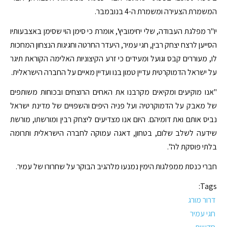
המשמרת הצעירה ומשמרת ה-4 בנובמבר.
יו"ר מפלגת העבודה, שלי יחימוביץ', אומרת כי סימן הוי שסימן באצבעותיו
הסייען לרצח יצחק רבין, חגי עמיר, היעדר החרטה וחגיגות הנצחון המחכות
לו, מעוררים קבס וגועל ומעידים כי זרע הקיצוניות האלימה הקוראת תיגר
על ישראל הדמוקרטית עדיין טמון בנו ועדיין מאיים על החברה הישראלית.
"אנו מוקיעים ומקיאים מקרבנו את האחים הרוצחים ובכוחות משותפים
של מאבק על הדמוקרטיה ועל פניה היפים והשפויים של מדינת ישראל
נביס אותם ואת דומיהם. היום אנו מצדיעים ליצחק רבין ומורשתו, מורשת
שידעה לשלב שלום, בטחון, דאגה עמוקה לחברה הישראלית ותרומה
בלתי פוסקת לה".
חברי כנסת ממפלגות הימין נמנעו מלהגיב הבוקר על שחרורו של עמיר.
Tags:
דרור מורג
חגי עמיר