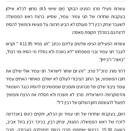
עשרות פעילי מרצ הפגינו הבוקר (יום שישי 4.5) מחוץ לכלא איילון
בעקבות שחרורו של חגי עמיר. עמיר, שסייע ברצח ראש הממשלה
לשעבר יצחק רבין ז"ל מעולם לא הביע חרטה על מעשיו והמשיך להסית
לרצח גם במהלך תקופת מאסרו.
עשרות הפעילים הניפו שלטים עליהם נכתב "תג מחיר 4.11.95 " וקראו
לעבר חגי עמיר ובני משפחתו "לא נשכח ולא נסלח מי הסית ומי רצח",
"בושה" ו"ביזיון".
דרור מורג מזכ"ל מרצ: "זהו יום שחור לישראל. חגי עמיר אולי שילם את
חובו המשפטי, אך החוב הציבורי לעולם לא ישולם. מאחורי האחים עמיר
עומד ציבור שלם של מנהיגים ותומכים שממשיכים להסית כנגד השמאל
והדמוקרטיה הישראלית. מרצ לא תשכח ולא תסלח את הרצח ותמשיך
לפעול להגשמת חזון השלום של רבין ז"ל".
היום, בעקבות שחרורו של חגי עמיר מן הכלא, יתקיים כינוס באנדרטה
לזכרו של ראש הממשלה המנוח, יצחק רבין, בכיכר רבין בתל אביב,
בשעה 15:30. בכינוס ישתתפו חברי כנסת ממפלגת העבודה, חברי