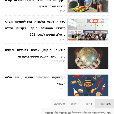
לרכוש תוצרת הארץ
בארץ
עשרות ראשי הלשכות הדו-לאומיות ונציגי
משרדי הממשלה ביקרו בקריית מד"א
ברמלה ונחשפו למוקד 101
בארץ
הודעות ירוקות, אכיפה גלובלית ופגיעה
בזכויות יסוד – מבט משפטי ביקורתי
הדופק הפלילי
המשמעות התרבותית והסמלית של הלוח
העברי
דעות
אתם כאן:
ראשי
חדשות
פוליטיקה
חגי עמיר שוחרר מהכלא: בשמאל לא שוכחים ולא סולחים