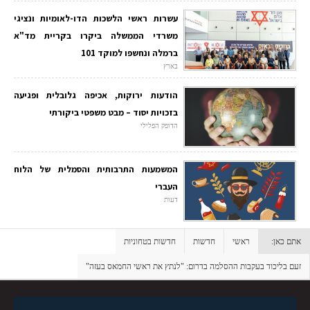
עשרות ראשי הלשכות הדו-לאומיות ונציגי
משרדי הממשלה ביקרו בקריית מד"א
ברמלה ונחשפו למוקד 101
בארץ
הודעות ירוקות, אכיפה גלובלית ופגיעה
בזכויות יסוד – מבט משפטי ביקורתי
הדופק הפלילי
המשמעות התרבותית והסמלית של הלוח
העברי
דעות
אתם כאן:
ראשי
חדשות
חדשות בטחוניות
זעם בליכוד בעקבות ההסלמה בדרום: "לנתץ את ראשי החמאס בעזה"