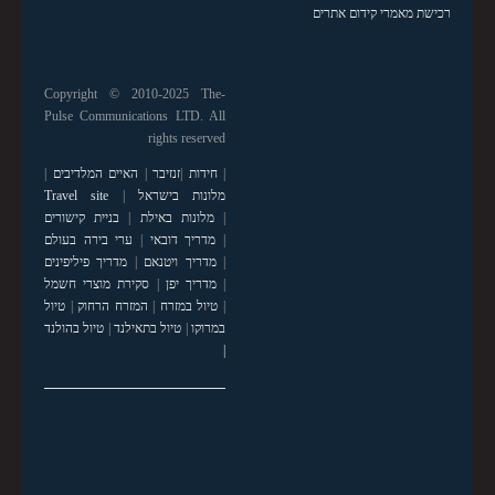
רכישת מאמרי קידום אתרים
Copyright © 2010-2025 The-
Pulse Communications LTD. All
rights reserved
|
חידות
|
זנזיבר
|
האיים המלדיבים
|
מלונות בישראל
|
Travel site
|
מלונות באילת
|
בניית קישורים
|
מדריך דובאי
|
ערי בירה בעולם
|
מדריך ויטנאם
|
מדריך פיליפינים
|
מדריך יפן
|
סקירת מוצרי חשמל
|
טיול במזרח
|
המזרח הרחוק
|
טיול
במרוקו
|
טיול בתאילנד
|
טיול בהולנד
|