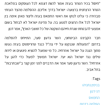
"חיסול בכיר הטרור בעזה אמור להוות דוגמא לכל העוסקים במלאכת
הטרור הרצחנית ברצועה- ישראל בדרך אליכם. ההסלמה מהצד העזתי
מבהירה כי עלינו לנתץ את ראשי החמאס בעזה וליצור מאזן אימה בין
ישראל לכל אלו הרוצים לפגוע בה. על מדינת ישראל לא לבחול בשום
אמצעי להבטחת שגרת חייהם השקטה של כל תושבי הארץ", אמר דנון.
חבר הקבינט הביטחוני, השר גדעון סער, התייחס להסלמה
בדרום: "הפעולות שננקטו על ידי צה"ל כנגד טרוריסטים בעזה נעשו
מתוך הגנה על ישראל ואזרחיה. כל מי שפועל להוציא פיגועים או לירות
טילים נגד ישראל הוא יעד. ישראל תמשיך לפעול כדי להגן על
אזרחיה". השר גדעון סער אמר את הדברים לפני זמן קצר ב"שבתרבות"
בתל אביב.
Tags:
בנימין נתניהו
דני דנון
החמאס
הסלמה בדרום