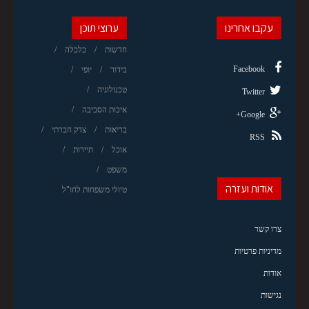
עקבו אחרינו
ערוצי תוכן
חדשות
כלכלה
Facebook
בידור
יופי
טכנולוגיה
Twitter
איכות הסביבה
Google+
בריאות
צדק חברתי
RSS
אוכל
תיירות
משפט
אודות ועזרה
טיולי משפחות לחו"ל
צרו קשר
מדיניות פרטיות
אודות
נגישות