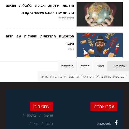
הודעות ירוקות, אכיפה גלובלית ופגיעה
בזכויות יסוד – מבט משפטי ביקורתי
הדופק הפלילי
המשמעות התרבותית והסמלית של הלוח
העברי
דעות
אתם כאן:
ראשי
חדשות
פוליטיקה
זעם בימין: כוחות צה"ל הרסו הלילה מחלבה ודיר בהתנחלות אחיה
עקבו אחרינו
ערוצי תוכן
חדשות
כלכלה
Facebook
בידור
יופי