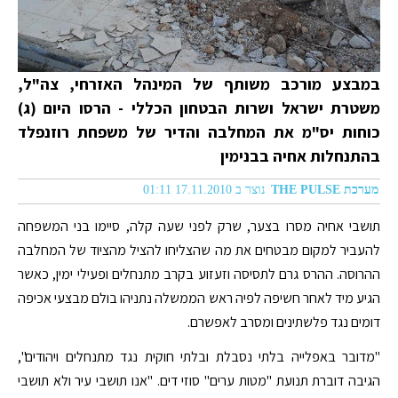
במבצע מורכב משותף של המינהל האזרחי, צה"ל,
משטרת ישראל ושרות הבטחון הכללי - הרסו היום (ג)
כוחות יס"מ את המחלבה והדיר של משפחת רוזנפלד
בהתנחלות אחיה בבנימין
מערכת THE PULSE
נוצר ב 17.11.2010 01:11
תושבי אחיה מסרו בצער, שרק לפני שעה קלה, סיימו בני המשפחה
להעביר למקום מבטחים את מה שהצליחו להציל מהציוד של המחלבה
ההרוסה. ההרס גרם לתסיסה וזעזוע בקרב מתנחלים ופעילי ימין, כאשר
הגיע מיד לאחר חשיפה לפיה ראש הממשלה נתניהו בולם מבצעי אכיפה
דומים נגד פלשתינים ומסרב לאפשרם.
"מדובר באפלייה בלתי נסבלת ובלתי חוקית נגד מתנחלים ויהודים",
הגיבה דוברת תנועת "מטות ערים" סוזי דים. "אנו תושבי עיר ולא תושבי