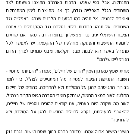
התנחלות. אבל כפי שאנשי תרבות בארה"ב התיצבו בשעתם לצד
השחורים בגלל האפלייה נגדם, כך אנו מתייצבים לימין המתנחלים
ואומרים לנתניהו: אל תהיה כמו הגזענים הלבנים שנהגו באפלייה נגד
השחורים. אל תנהג ברודנות בלתי נסלחת נגד המתנחלים כי אחרת
הציבור הישראלי יגיב נגד ממשלתך בחומרה רבה מאד. אנו קוראים
לתנופת התיישבות והפסקה מוחלטת של ההקפאה. יש לאפשר לכל
מתנחל באשר הוא לבנות מבני חקלאות ומבני מגורים לצורך החיים
הנורמליים שלהם."
אורית שפיץ מארגון הימין "הורים של חיילים", אמרה: "היום יותר מתמיד-
חשובה התגייסות הציבור לעמידה מול המתגייסים לצה"ל, כדי לומר
בבירור: התגייסתם להגן על המולדת ולא להחריבה. כהורים של חיילים
החלטנו לאור המצב החמור, שנחלק חומרי הסברה בגיוס הקרוב בצה"ל.
לאור מה שקרה היום באחיה, אנו קוראים להורים נוספים של חיילים,
להצטרף לפעילותנו, נקרא לחיילים החדשים להגן על המולדת ולא
להחריבה".
תושבי היישוב אחיה אמרו: "מדובר בהרס בתוך שטח היישוב. נגרם נזק