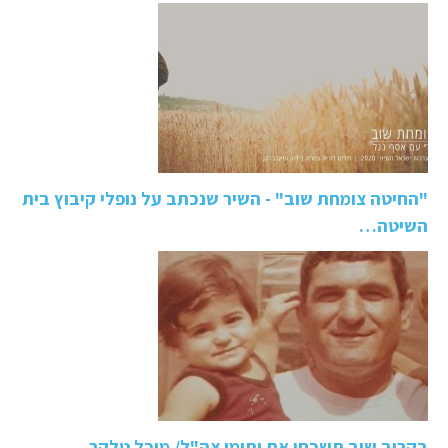
"החיטה צומחת שוב" - השיר שנכתב על נופלי קיבוץ בית
השיטה…
בקרוב שוב תשכחו את יתומי צה"ל/ מיכל טלקר