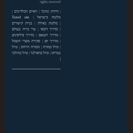
rights reserved
|
חידות
|
זנזיבר
|
האיים המלדיבים
|
מלונות בישראל
|
Travel site
|
מלונות באילת
|
בניית קישורים
|
מדריך דובאי
|
ערי בירה בעולם
|
מדריך ויטנאם
|
מדריך פיליפינים
|
מדריך יפן
|
סקירת מוצרי חשמל
|
טיול במזרח
|
המזרח הרחוק
|
טיול
במרוקו
|
טיול בתאילנד
|
טיול בהולנד
|