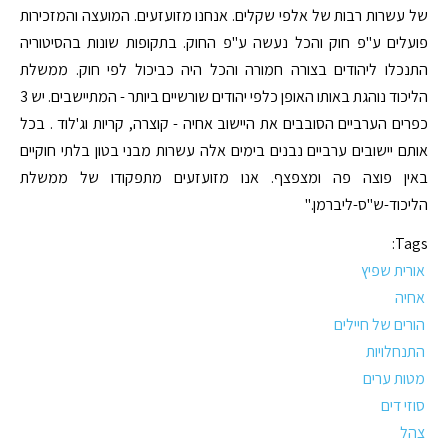
של עשרות רבות של אלפי שקלים. אנחנו מזועזעים. המועצה והמזכירות
פועלים ע"פ חוק והכל נעשה ע"פ החוק. בתקופות שונות בהסיטוריה
התנכלו ליהודים בצורה חמורה והכל היה כביכול לפי חוק. ממשלת
הליכוד נוהגת באותו האופן כלפי יהודים שורשיים ביותר - המתיישבים. יש 3
כפרים הערביים הסובבים את היישוב אחיה - קוצרה, קריות וג'לוד . בכל
אותם יישובים ערביים נבנים בימים אלה עשרות מבני בטון בלתי חוקיים
באין פוצה פה ומצפצף. אנו מזועזעים מתפקודו של ממשלת
הליכוד-ש"ס-ליברמן."
Tags:
אורית שפיץ
אחיה
הורים של חיילים
התנחלויות
מטות ערים
סוזי דים
צהל