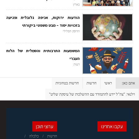
בארץ
הודעות ירוקות, אכיפה גלובלית ופגיעה
בזכויות יסוד – מבט משפטי ביקורתי
הדופק הפלילי
המשמעות התרבותית והסמלית של הלוח
העברי
דעות
אתם כאן:
ראשי
חדשות
חדשות בטחוניות
וילנאי: "צה"ל יידע להתמודד עם ההשלכות של עיסקת שליט"
עקבו אחרינו
ערוצי תוכן
חדשות
כלכלה