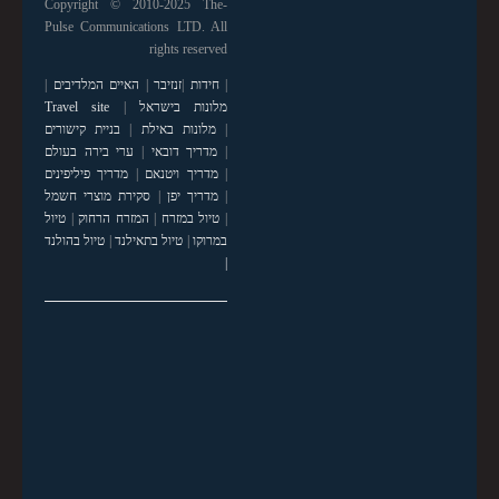
Copyright © 2010-2025 The-
Pulse Communications LTD. All
rights reserved
|
חידות
|
זנזיבר
|
האיים המלדיבים
|
מלונות בישראל
|
Travel site
|
מלונות באילת
|
בניית קישורים
|
מדריך דובאי
|
ערי בירה בעולם
|
מדריך ויטנאם
|
מדריך פיליפינים
|
מדריך יפן
|
סקירת מוצרי חשמל
|
טיול במזרח
|
המזרח הרחוק
|
טיול
במרוקו
|
טיול בתאילנד
|
טיול בהולנד
|