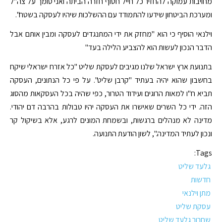
מחויבות עמוקה להחזיר כל חייל חטוף חזרה הביתה ואני סומך על צה"ל
ומערכת הביטחון שידעו להתמודד עם ההשלכות שיהיו לעסקה בשטח".
וילנאי הוסיף כי הוא "מחזק את ידי המתנגדים לעסקה ומבין אותם אבל
הדבר הנכון לעשות הוא להצביע הלילה בעד"
בתנועת ארץ ישראל שלנו מגיבים לעסקת שליט "כל אזרח ישראלי שיקח
בחשבון שהוא יהיה בעתיד "קרבן שליט". על פי כל הנתונים, העסקה
תביא ח"ו למאות הרוגים ועידוד הטרור, כפי שהיה בכל העסקאות מהסוג
הזה. ידי כל השרים שאישרו את העסקה יהיו טבולות בהרבה דם יהודי.
מדינה לא מנהלים ברגשות, ובשמחת המונים לרגע, אלא בשיקול קר
ונכון לעתיד המדינה.", לשון הודעת התנועה.
Tags:
גלעד שליט
חדשות
מתן וילנאי
עסקת שליט
שחרור גלעד שליט