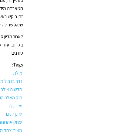
בעניין זה, פנ
זה ביקש ראש 
שיאפשר לה לה
לאחר הדיון סי
סודנים.
Tags:
אילת
גדר בגבול מצ
חדשות אילת
חוק האלכוהו
יאיר גלר
יוחנן דנינו
יצחק אהרונוב
מאיר יצחק הל