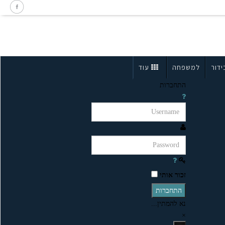
ידור
למשפחה
עוד
התחברות
זכור אותי
התחברות
נא להמתין...
×