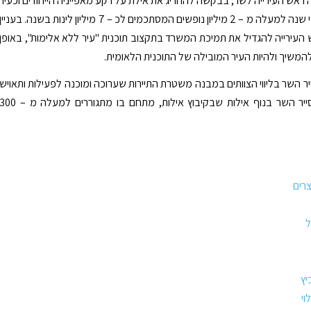
ה ראש העירייה לשר, בבקשה להחריג את אילת על רקע מאפייניה הייחודים וכעיר
המארחת מידי שנה למעלה מ – 2 מיליון נופשים המסתכמים לכ – 7 מיליון לינות בשנה. בעניין
העירייה להגדיל את תמיכת המשרד בתקצוב תוכנית "עיר ללא אלימות", באופן
משיך ולהיות העיר המובילה של התוכנית הלאומית.
יר השר בליווי הצוותים במבנה משטרת התיירות שערוכה ומוכנה לפעילות ותאויש
בקרוב. עוד סייר השר בנוף אילות שבקיבוץ אילות, מתחם בו מתגוררים למעלה מ – 
רים
ל
יץ
וי