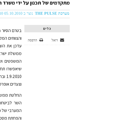
מתקדמים של תכנון על ידי משרד ה
מערכת THE PULSE
נוצר ב 05.10.2010 05:10
כלים
בטרם הסיור 
והצוותים המק
דואל
הדפסה
עדכן את השר
ממשלת ישראל
המשפטים ושר
שיאפשרו תחי
וצעדים אופרטי
החלטת ממשלה
השר לביטחון
המערבי של מד
והפחתת מספר