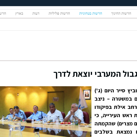
חדשות החינוך
חדשות בטחוניות
חדשות פליליות
דעות
בארץ
חדשו
בול המערבי יוצאת לדרך
יץ סייר היום (ג')
ם במשטרה – ניצב
מרחב אילת בפיקודו
ראש העירייה, כי
ם מצרים) שהקמתה
מיליארד ₪ נמצאת בשלבים