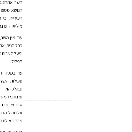
השר אהרונובי
הנושא מטופל
מיליארד ₪ נמ
עוד ציין השר
ככל הניתן את 
יפעל לעבות א
הפלילי.
עוד במסגרת ה
פעילות הקיץ
ובאלכוהול –
י
מרחב אילת מהווה כ – 80% מכלל פעי