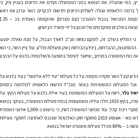
ץ, כמי שהעלה את הנושא בפני הממשלה וקידם את הדיונים בעניין ציין, כי
 ברמה הלאומית ועולה לשולחן הדיונים חדשות לבקרים. השר עדכן את ראש
העירייה, כי הקמת המכשול בגבול המערבי (עם מצרים) שהקמתה נאמדת בכ – 35
צאת בשלבים מתקדמים של תכנון על ידי משרד הביטחון.
, כי המליץ בשלב זה, למקם כוחות מג"ב לאורך הגבול, על מנת שאלה ימנעו
ההסתננות, ההברחות, ביניהן הברחות נשק ופעולות פח"ע. עוד ציין השר, כי הוא
ת כוח המשטרה במרחב, שייועד לטיפול בתופעה והשלכותיה בדגש על ההיבט
דיון קיבל השר סקירה מקיפה על כל פעילות "עיר ללא אלימות" בעיר בדגש על
 ועל הפעילות המשטרתית באזור. מנכ"ל הרשות הלאומית למלחמה בסמים
איר גלר
, דיווח על הפעילות המשותפת בעיר אילת בדגש על פעילות הקיץ. על
פי נתוני המשטרה, בקיץ 2010 חלה עלייה משמעותית בנפח פעילות המשטרה, בעיקר בנושא
סדר ציבורי במוקדי ריכוז קהל. עוד מנתוני המשטרה דווח, כי נרשמו כ-1,000 אירועי השמדת
אלכוהול מחודש מאי - אוגוסט 2010 מתוקף חוק האלכוהול שנכנס לאחרונה לתוקף. פעילות
לות משטרת ישראל בנושא.