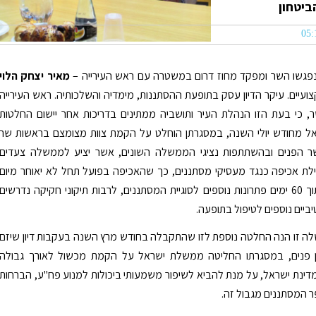
ביטחון
נפגשו השר ומפקד מחוז דרום במשטרה עם ראש העירייה –
מאיר יצחק הלוי
צועיים. עיקר הדיון עסק בתופעת ההסתננות, מימדיה והשלכותיה. ראש העירייה
, כי בעת הזו הנהלת העיר ותושביה ממתינים בדריכות אחר יישום החלטות
 מחודש יולי השנה, במסגרתן הוחלט על הקמת צוות מצומצם בראשות שר
 הפנים ובהשתתפות נציגי הממשלה השונים, אשר יציע לממשלה צעדים
לת אכיפה כנגד מעסיקי מסתננים, כך שהאכיפה בפועל תחל לא יאוחר מיום
1.9.2010 ובתוך 60 ימים פתרונות נוספים לסוגיית המסתננים, לרבות תיקוני חקיקה נדרשים
ביים נוספים לטיפול בתופעה.
 זו הנה החלטה נוספת לזו שהתקבלה בחודש מרץ השנה בעקבות דיון שיזם
 פנים, במסגרתו החליטה ממשלת ישראל על הקמת מכשול לאורך גבולה
ינת ישראל, על מנת להביא לשיפור משמעותי ביכולות למנוע פח"ע, הברחות
 המסתננים מגבול זה.