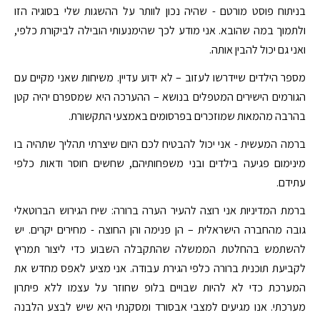
בניתוח פוסט מורטם - שהיה נכון לוותר על ההשגות שלי בסוגיה הזו
ולתמוך במה שהובא. אני מודע לכך שהימנעותי הובילה לביקורת כלפי,
ואני גם יכול להבין אותה.
מספר הילדים שיידרשו לעזוב – לא ידוע עדיין. משיחות שאני מקיים עם
הגורמים הישירים המטפלים בנושא – ההערכה היא שמספרם יהיה קטן
בהרבה מהמאות שמוזכרים בפרסומים באמצעי התקשורת.
ברמה המעשית - אני יכול להבטיח לכם היום שיצרתי תהליך שתהיה בו
מינימום פגיעה בילדים ובני משפחותיהם, שחשים חוסר ודאות כלפי
עתידם.
ברמת המדיניות אני רוצה להעיר הערה ברורה: שיח הגירוש הברוטאלי
גובה מהחברה הישראלית – הן פנימה והן החוצה - מחירים יקרים. יש
להשתמש בהחלטת הממשלה שהתקבלה השבוע כדי ליצור תמריץ
לקביעת תוכנית ברורה כלפי הגירת עבודה. אני מציע לאפס מחדש את
המערכת כדי לא להיות שבויים בלופ שחוזר על עצמו ללא פיתרון
מערכתי. אנו מגיעים למצבי אבסורד ומסקנתי היא שיש לבצע הלבנה