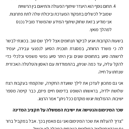
תחום נוסף הוא היעדר שיתוף הפעולה והתיאום בין הרשויות
שמוביל לכשלים בתפקוד המערכת וביכולת שלה לתת פתרונות.
אני מודיע בזאת שחוק שיתוף המידע שהמשרד מוביל נכנס
למהלך מואץ.
בשעות הקרובות אגיע לביקור תנחומים אצל לילך שם טוב. בכוונתי לבשר
לה כי משרד הרווחה, במסגרת תוכנית הסיוע לנפגעי עבירה, יעמיד
לרשותה סיוע בתחומים שונים ובין היתר סיוע נפשי משפטי וכלכלי כדי
להקל עליה, עד כמה שניתן, בהתמודדות עם האסון והטלטלה האכזרית
שנחתו על חייה.
אני גם מתכוון לעדכן את לילך שוועדת החקירה, שהקמתי בעקבות רצח
שלושת ילדיה, בראשותו השופט בדימוס חיים פיזם, כבר קיימה מספר
ישיבות. ההמלצות יוגשו מוקדם ככל ניתן." אמר הרצוג.
שכר המינימום והנטישה את ישיבת הממשלה על תקציב המדינה
"צריך להעלות את שכר המינימום ואני גם מאמין בכך. אבל במקביל ברור
גם שבקונסטלציה הפוליטית הנוכחית המהלך לא יבשיל.