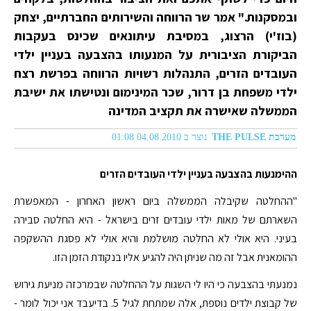
ובמסקנות." אמר שר הרווחה והשירותים החברתיים, יצחק
(בוז'י) הרצוג, במסיבת עיתונאים שכינס בעקבות
הביקורת הציבורית על המנעותו בהצבעה בעניין ילדי
העובדים הזרים, התנהלות רשויות הרווחה בפרשת רצח
ילדי משפחת בן דרור, שכר המינימום ונטישתו את ישיבת
הממשלה שאישרה את תקציב המדינה
מערכת THE PULSE
נוצר ב 04.08.2010 01:08
ההימנעות בהצבעה בעניין ילדי העובדים הזרים
"ההחלטה שקיבלה הממשלה ביום ראשון האחרון - המאפשרת
השארתם של מאות ילדי עובדים זרים בישראל - היא החלטה סבירה
בעיני. היא אולי לא החלטה מושלמת והיא אולי לא פסגת ההשקפה
ההומאנית אבל זה מה שניתן היה להגיע אליו בנקודת הזמן הזו.
נמנעתי בהצבעה כי היו לי השגות על ההחלטה שבמרכזה מניעת גירוש
של קבוצת ילדים נוספת, אלה שמתחת לגיל 5. בדיעבד אני יכול לומר -