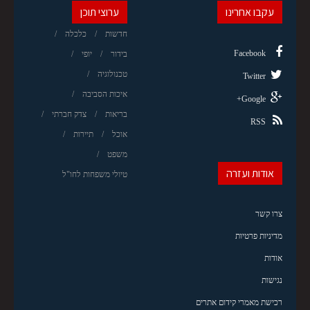
עקבו אחרינו
ערוצי תוכן
חדשות
כלכלה
Facebook
בידור
יופי
טכנולוגיה
Twitter
איכות הסביבה
Google+
בריאות
צדק חברתי
RSS
אוכל
תיירות
משפט
אודות ועזרה
טיולי משפחות לחו"ל
צרו קשר
מדיניות פרטיות
אודות
נגישות
רכישת מאמרי קידום אתרים