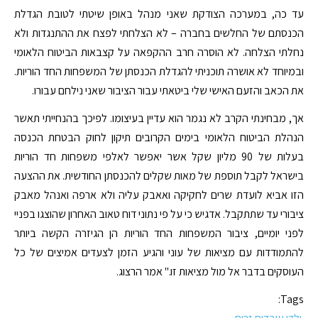
עד כה, במערכה הצודקת שאני מנהל באופן שיטתי לטובת הגדלת
הכנסתם של החלשים בחברה – לא הצלחתי לפצח את ההתנגדות ולא
נחלתי הצלחה. לא הוסרה חרב ההקפאה על קצבאות הביטוח הלאומי
ובמיוחד לא אושרה תוכניתי להגדלת הכנסתן של המשפחות החד הוריות.
את הכאב והזעם האישי שלי ביטאתי עבור הציבור שאני נילחם עבורו.
אך, מבחינתי הקרב לא נגמר הוא עדיין בעיצומו. לפיכך בהנחייתי תאשר
הנהלת הביטוח הלאומי בימים הקרובים תיקון לחוק הבטחת הכנסה
בעלות של 90 מליון שקל אשר יאפשר לאלפי משפחות חד הוריות
בישראל לקבל תוספת של מאות שקלים להכנסתן החודשית. את ההצעה
הזו אביא לועדת שרים לחקיקה ואאבק עליה ולא ארפה ואנהל מאבק
ציבורי עד שתתקבל. אדגיש כי על פי נתוני דוח טאוב האחרון שהוצגו בפניי
לפני יומיים, ציבור המשפחות החד הוריות הן הגיזרה הקשה ביותר
להתמודדות עם מציאות של עוני והגיע הזמן לצעדים אמיצים של כל
העוסקים בדבר אל מול מציאות זו." אמר הרצוג.
Tags: