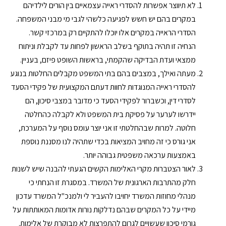
לא תיווצר אפשרות להסדרי ראייה עצמאיים בין הורים לילדיהם
במקרים בהם יש חשש לפגיעה כלשהי לגבי מי מבני המשפחה.
הסדרי הראייה במקרים אלו יוכלו להתקיים רק במרכזי קשר.
הנחיה זו תהיה בתוקף בשלב הראשון לפחות עד לקבלת וניתוח
ממצאי ועדת הבדיקה שהקמתי, בראשות השופט פיזם, בעניין.
מעתה ואילך, במצבים בהם בתי המשפט מקבלים החלטות בנוגע
להסדרי ראייה המנוגדות לחוות דעתם המקצועית של פקידי הסעד
לסדרי דין, וכשברור לפקידי הסעד כי מדובר במצבי סיכון, הם
יידרשו לערער על פסיקת בית המשפט ולא לקבלה כהחלטה
חלוטה. למרות שבהחלטתי זו אני יוצר עומס נוסף על המערכת,
אני גורס כי זה מחויב המציאות בכדי שתהיה לנו מסננת נוספת
באמצעות ערכאה משפטית גבוהה יותר.
לאור הצטברות מקרי האלימות הקשים הגעתי להבנה שיש לשנות
חלק מהתרבות הארגונית של המשרד. במסגרת זו הנחתי כי
מנהלי מחוזות המשרד יחויבו להעביר לי ולמנכ"ל המשרד עדכון
מיידי על כל המקרים שבהם נדלקות נורות אדומות המאותתות על
גורמי סיכון שעשויים לגרום להתפרצות לא מבוקרת של אלימות.