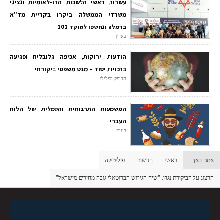
עשרות ראשי הלשכות הדו-לאומיות ונציגי
משרדי הממשלה ביקרו בקריית מד"א
ברמלה ונחשפו למוקד 101
בארץ
הודעות ירוקות, אכיפה גלובלית ופגיעה
בזכויות יסוד – מבט משפטי ביקורתי
הדופק הפלילי
המשמעות התרבותית והסמלית של הלוח
העברי
דעות
אתם כאן:
ראשי
חדשות
פוליטיקה
הרצוג על הביקורת נגדו: "שיח הגירוש הברוטאלי גובה מחירים מישראל"