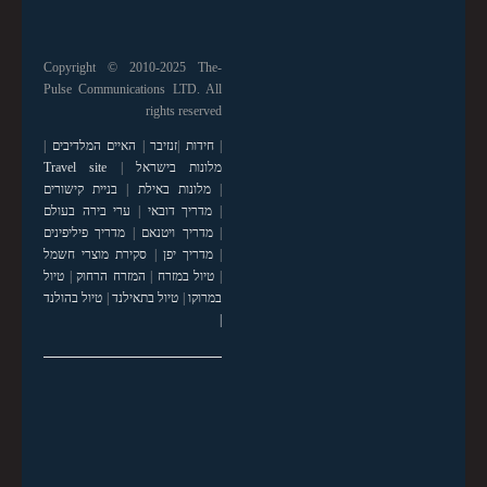
Copyright © 2010-2025 The-
Pulse Communications LTD. All
rights reserved
|
חידות
|
זנזיבר
|
האיים המלדיבים
|
מלונות בישראל
|
Travel site
|
מלונות באילת
|
בניית קישורים
|
מדריך דובאי
|
ערי בירה בעולם
|
מדריך ויטנאם
|
מדריך פיליפינים
|
מדריך יפן
|
סקירת מוצרי חשמל
|
טיול במזרח
|
המזרח הרחוק
|
טיול
במרוקו
|
טיול בתאילנד
|
טיול בהולנד
|