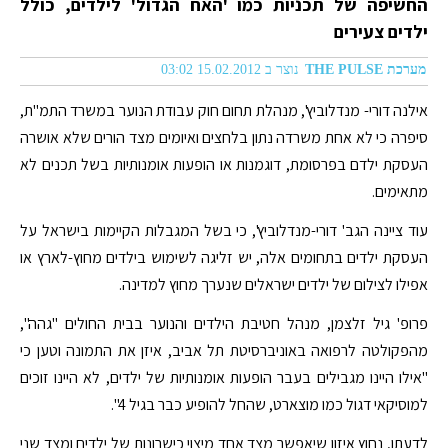
החשיפה של תכניות כמו 'האח הגדול' לילדים, כולל
ילדים צעירים
מערכת THE PULSE
נוצר ב 15.02.2012 03:02
אילנה דורי- מנדלוביץ', מנהלת תחום חוק עבודת הנוער במשרד התמ"ת,
סיפרה כי לא אחת משרדה נתון בלחצים ואיומים מצד הורים שלא אושרה
העסקת ילדם בפרסומת, דוגמנות או הופעות אומנותיות בשל תכנים לא
מתאימים.
עוד ציינה הגב' דורי-מנדלוביץ', כי בשל המגבלות הקיימות בישראל על
העסקת ילדים בתחומים אלה, יש זליגה לשימוש בילדים מחוץ-לארץ או
אפילו לצילום של ילדים ישראלים שנערך מחוץ למדינה.
פרופ' גיל זלצמן, מנהל חטיבת הילדים והנוער בבית החולים "גהה",
מהפקולטה לרפואה באוניברסיטת תל אביב, איזן את התמונה וטען כי
"אילו היינו מגבילים בעבר הופעות אומנותיות של ילדים, לא היינו זוכים
למוסיקאי דגול כמו מוצארט, שהחל להופיע כבר בגיל 4".
לדעתו, נחוץ איזון שיאפשר מצד אחד מיצוי כישרונות של ילדים ומצד שני