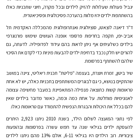
יגביל פעולות שעלולות להזיק לילדים ובכל מקרה, חיוני שתכניות כאלו
בהשתתפות ילדים יהיו מלוות בהערכה פסיכולוגית ופסיכיאטרית.
ד"ר דיאנה לוצאטו, סוציולוגית ואנתרופולוגית מהמכללה האקדמית תל
אביב-יפו, תקפה בחריפות פרסומי אופנה העושים שימוש פורנוגרפי
בילדים כשלעיתים אף ניתן לראות בהם עידוד לפדופיליה. לדעתה, גם
להורים יש חלק נכבד בדחיפת ילדים להבעות מיניות כדי לקדם את הסיכוי
שלהם להשתתף בפרסומת.
שיר ביטון, זמרת ויוצרת, בעצמה "פליטת" תכנית ריאליטי, ציינה במושב
שהתקיים בנושא, כי גם לבוגרים המשתתפים בתכניות כאלה, יש לא אחת
טראומות קשות כתוצאה מנפילה המתאפיינת במעבר מחשיפה עצומה
לאנונימיות מוחלטת. על אחת כמה וכמה, כאשר מדובר בילדים שאין
להם בכלל את היכולות והבגרות הנפשית להתמודד עם טראומות כאלו.
לפי נתוני המועצה לשלום הילד, בשנת 2010 ניתנו 2,923 היתרים
להעסקת ילדים בגילאי שנה עד חמש עשרה בפרסומות ובהופעות
ציבוריות. רוב הילדים היו בגילאי 6-11, אולם 13% מהם ניתנו לילדים