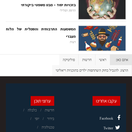
בזכויות יסוד – מבט משפטי ביקורתי
הדופק הפלילי
המשמעות התרבותית והסמלית של הלוח
העברי
דעות
אתם כאן:
ראשי
חדשות
פוליטיקה
הרצוג: להגביל בחוק השתתפות ילדים בתוכניות ריאליטי
עקבו אחרינו
ערוצי תוכן
חדשות
כלכלה
Facebook
בידור
יופי
טכנולוגיה
Twitter