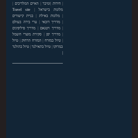
|
חידות
|
זנזיבר
|
האיים המלדיבים
|
מלונות בישראל
|
Travel site
|
מלונות באילת
|
בניית קישורים
|
מדריך דובאי
|
ערי בירה בעולם
|
מדריך ויטנאם
|
מדריך פיליפינים
|
מדריך יפן
|
סקירת מוצרי חשמל
|
טיול במזרח
|
המזרח הרחוק
|
טיול
במרוקו
|
טיול בתאילנד
|
טיול בהולנד
|