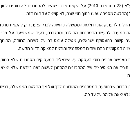
בכסלו התשע"א (28 בנובמבר 2010) על הקמת מרכז שהייה למסתננים לא חוקיים לתוך
 בתוך חצי שנה, לא קויימה עד היום הזה.
 החליט להעתיק את החלטת הממשלה כהוייתה לכדי הצעת חוק להקמת מרכז
 כמענה לבעיית ההסתננות ההולכת ומתגברת, בעיה שמשפיעה על צביון
עת קשות בתעסוקת ישראלים, מטילה עומס רב על לשכות הרווחה, החינוך
ויות המקומיות בהם שוהים המסתננים ותורמת למצוקת הדיור הקשה.
תאפשר אכיפת חוקי העסקה על ישראלים המעסיקים מסתננים שלא כחוק.
תוריד את המוטיבציה של המתכננים להסתנן לעשות זאת ביודעם שלא ימצאו
.
ת הרבות שבתופעת המסתננים והמודעות לכך ועל אף החלטת הממשלה, בניית
לא יצאה אל הפועל עד כה.