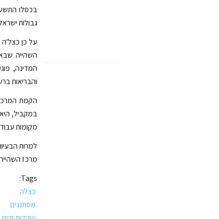
גבולות ישראל (החלטה מספר 2507)
על כן כצל'ה
השהייה שבאה
המדינה, פוג
והבריאות ברש
הקמת המרכז 
במקביל, היא 
מקומות עבודה
למרות הבעיו
מרכז השהייה 
Tags:
כצלה
מסתננים
עובדים זרים