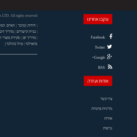
LTD. All rights reserved
עקבו אחרינו
|
חידות
|
זנזיבר
|
האיים המל
|
בניית קישורים
|
מדריך דוב
Facebook
|
מדריך יפן
|
סקירת מוצרי 
בתאילנד
|
טיול בהולנד |
Twitter
Google+
RSS
אודות ועזרה
צרו קשר
מדיניות פרטיות
אודות
נגישות