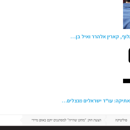
וף, קארין אלהרר ואיל בן…
אתיקה: עו"ד ישראלים מנצלים…
פוליטיקה
הצעת חוק: "מתקן שהייה" למסתננים יוקם באופן מיידי