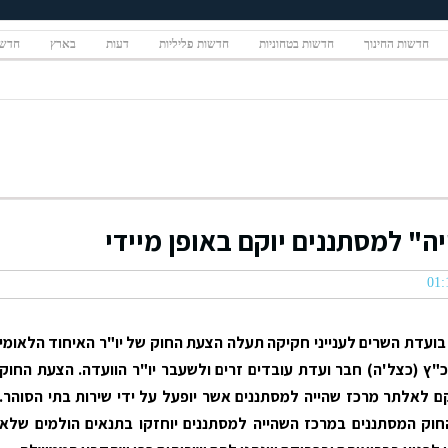
חדשות החינוך
חדשות בטחוניות
חדשות פליליות
דעות
בארץ
חדשו
" למסתננים יוקם באופן מיידי
, בועדת השרים לענייני חקיקה תעלה הצעת החוק של יו"ר האיחוד הלאומי
"ץ (כצל'ה) חבר ועדת עובדים זרים ולשעבר יו"ר הוועדה. הצעת החוק
קם לאלתר מרכז שהייה למסתננים אשר יופעל על ידי שירות בתי הסוהר.
חוק המסתננים במרכז השהייה למסתננים יוחזקו בתנאים הולמים שלא