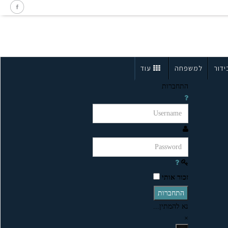
ידור
למשפחה
עוד
התחברות
זכור אותי
התחברות
נא להמתין...
×