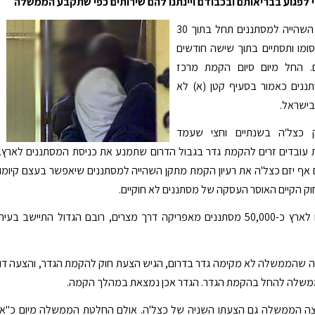
י לפגוע בבריאותם ובכבודם ויינתנו להם שירותים כפי שתקבע הממשלה
הקמת מרכז השהייה למסתננים תחל בתוך 30
סומו ותסתיים בתוך שישה חודשים
. החל מיום סיום הקמת מרכז
ננים כאמור בסעיף קטן (א) לא
בישראל.
ק כצל'ה בשנתיים וחצי שעמד
 עובדים זרים להקמת גדר בגבול הדרום שתמנע את כניסת המסתננים לארץ.
 אף יזם כצל'ה את רעיון הקמת מתקן השהייה למסתננים שיאפשר בעצם קיומו
ק הקיים האוסר העסקה של מסתננים לא חוקיים.
עד כה נכנסו לארץ כ-50,000 מסתננים מאפריקה דרך מצרים, רובם הגדול התיישב בעיר
 שהממשלה לא מקימה גדר בדרום, הגיש הצעת חוק להקמת הגדר, והצעה דו
שלה להחל בהקמת הגדר. הגדר אכן נמצאת במהלך הקמה.
 הממשלה גם הצעתו השניה של כצל'ה. אולם החלטת הממשלה מיום כ"א