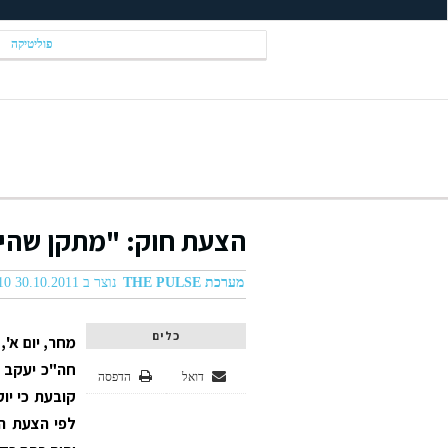
פוליטיקה
הצעת חוק: "מתקן שהייה
מערכת THE PULSE
נוצר ב 30.10.2011 01:10
כלים
מחר, יום א'
חה"כ יעקב כ
דואל
הדפסה
קובעת כי יו
לפי הצעת ה