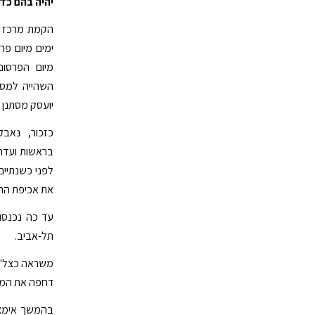
יהיה בהם כד
ימים מיום פר
מיום הפרסום
השהייה למסת
יועסק מסתנן 
כזכור, נאב
בראשות ועדת
לפני כשנתיים
את אכיפת החו
תל-אביב.
משראה כצל'ה
דחפה את הממ
בהמשך אימצה