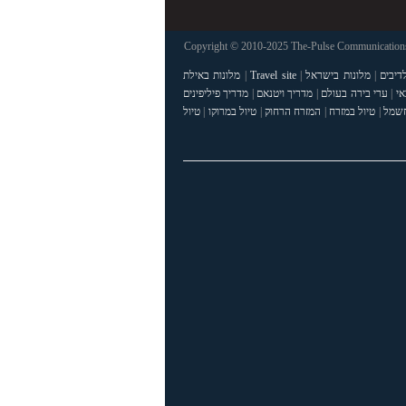
Copyright © 2010-2025 The-Pulse Communications 
דיבים
|
מלונות בישראל
|
Travel site
|
מלונות באילת
אי
|
ערי בירה בעולם
|
מדריך ויטנאם
|
מדריך פיליפינים
חשמל
|
טיול במזרח
|
המזרח הרחוק
|
טיול במרוקו
|
טיול