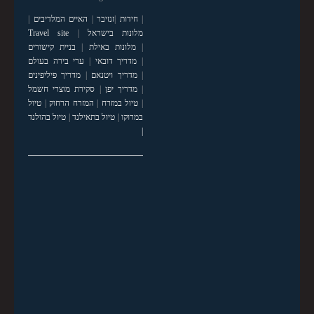
|
חידות
|
זנזיבר
|
האיים המלדיבים
|
מלונות בישראל
|
Travel site
|
מלונות באילת
|
בניית קישורים
|
מדריך דובאי
|
ערי בירה בעולם
|
מדריך ויטנאם
|
מדריך פיליפינים
|
מדריך יפן
|
סקירת מוצרי חשמל
|
טיול במזרח
|
המזרח הרחוק
|
טיול
במרוקו
|
טיול בתאילנד
|
טיול בהולנד
|