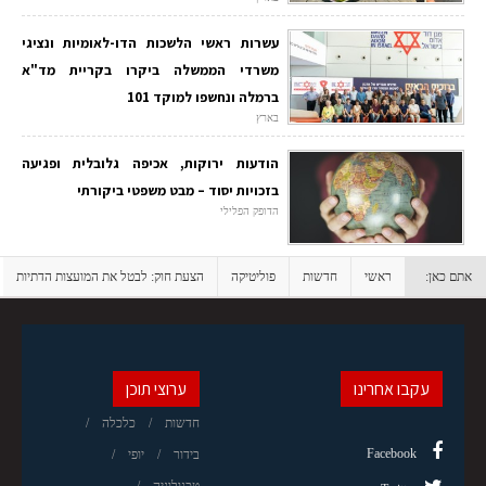
עשרות ראשי הלשכות הדו-לאומיות ונציגי
משרדי הממשלה ביקרו בקריית מד"א
ברמלה ונחשפו למוקד 101
בארץ
הודעות ירוקות, אכיפה גלובלית ופגיעה
בזכויות יסוד – מבט משפטי ביקורתי
הדופק הפלילי
אתם כאן:
ראשי
חדשות
פוליטיקה
הצעת חוק: לבטל את המועצות הדתיות
עקבו אחרינו
ערוצי תוכן
חדשות
כלכלה
Facebook
בידור
יופי
טכנולוגיה