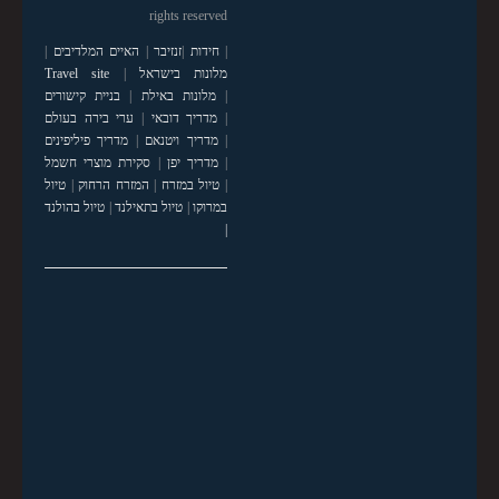
rights reserved
|
חידות
|
זנזיבר
|
האיים המלדיבים
|
מלונות בישראל
|
Travel site
|
מלונות באילת
|
בניית קישורים
|
מדריך דובאי
|
ערי בירה בעולם
|
מדריך ויטנאם
|
מדריך פיליפינים
|
מדריך יפן
|
סקירת מוצרי חשמל
|
טיול במזרח
|
המזרח הרחוק
|
טיול
במרוקו
|
טיול בתאילנד
|
טיול בהולנד
|