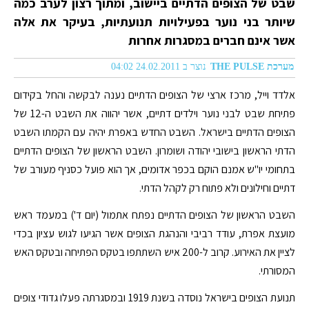
שבט של הצופים הדתיים ביישוב, ומתוך רצון לערב כמה
שיותר בני נוער בפעילויות תנועתיות, בעיקר את אלה
אשר אינם חברים במסגרות אחרות
מערכת THE PULSE
נוצר ב 24.02.2011 04:02
אלדד וייל, מרכז ארצי של הצופים הדתיים נענה לבקשה והחל בקידום
פתיחת שבט לבני נוער וילדים דתיים, אשר יהווה את השבט ה-12 של
הצופים הדתיים בישראל. השבט החדש באפרת יהיה עם הקמתו השבט
הדתי הראשון בישובי יהודה ושומרון. השבט הראשון של הצופים הדתיים
בתחומי יו"ש אמנם הוקם בכפר אדומים, אך הוא פועל כסניף מעורב של
דתיים וחילונים ולא פתוח רק לקהל הדתי.
השבט הראשון של הצופים הדתיים נפתח אתמול (יום ד') במעמד ראש
מועצת אפרת, עודד רביבי והנהגת הצופים אשר הגיעו לגוש עציון בכדי
לציין את האירוע. קרוב ל-200 איש השתתפו בטקס הפתיחה ובטקס האש
המסורתי.
תנועת הצופים בישראל נוסדה בשנת 1919 ובמסגרתה פעלו גדודי צופים