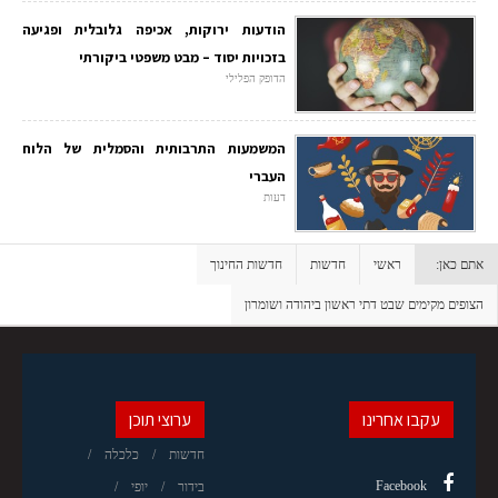
הודעות ירוקות, אכיפה גלובלית ופגיעה
בזכויות יסוד – מבט משפטי ביקורתי
הדופק הפלילי
המשמעות התרבותית והסמלית של הלוח
העברי
דעות
אתם כאן:
ראשי
חדשות
חדשות החינוך
הצופים מקימים שבט דתי ראשון ביהודה ושומרון
עקבו אחרינו
ערוצי תוכן
חדשות
כלכלה
Facebook
בידור
יופי