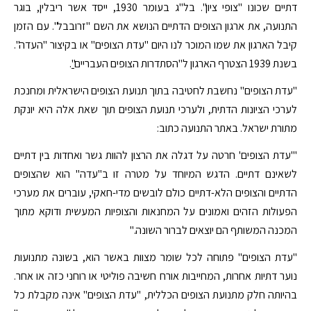
דתיים שכונו "צופי ציון". בל"ג בעומר 1930, ייסד אשר ריבלין, בוגר
התנועה, את ארגון הצופים הדתיים הנושא את השם "זרובבל". עם הזמן
קיבל הארגון את שמו המוכר לנו היום "עדת הצופים" או בקיצור "העדה".
בשנת 1939 הצטרף הארגון ל"הסתדרות הצופים העבריים
"
.
"עדת הצופים" נחשבת לחטיבה בתוך תנועת הצופים הישראלית ומחנכת
לערכי הציונות הדתית, ולערכי תנועת הצופים תוך שאת אלה היא יונקת
מתורת ישראל. באתר התנועה כתוב:
"'עדת הצופים' חרטה על דגלה את הרצון להוות גשר ואחדות בין דתיים
לשאינם דתיים. הדגש המיוחד על מטרה זו ב"עדה" הוא שהצופים
הדתיים והצופים הלא-דתיים כולם לובשים מדי-חאקי, עוברים את מערכי
הפעולות הזהים ואמונים על המחנאות והצופיות המעשית ודוקא מתוך
המכנה המשותף הם יוצאים לברור השונה."
"עדת הצופים" פתוחה לכל שומר מצוות באשר הוא, בשונה מתנועות
נוער דתיות אחרות, המחייבות אורח חשיבה פוליטי או רוחני כזה או אחר.
בהיותה חלק מתנועת הצופים הכללית, "עדת הצופים" אינה מקבלת כל