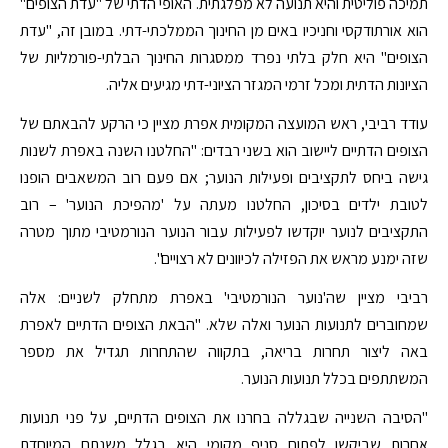
תמיכה פוליטית והיא תנועה לא מפלגתית. האופי הדתי של "עדת הצופים"
הוא אורתודקסי וחניכיו באים מן החינוך הממלכתי-דתי. במובן זה, "עדת
הצופים" היא חלק בלתי נפרד ממסגרות החינוך הבלתי-פורמליות של
הציונות הדתית ומכל זרמי המגזר הציוני-דתי מגיעים אליה.
עודד רביבי, ראש המועצה המקומית אפרת מציין כי הרקע להבאתם של
הצופים הדתיים ליישוב הוא בשני רבדים: "החלטנו השנה באפרת לשנות
גישה ביחס לתקציבים ופעילות הנוער; אם פעם רוב המשאבים הופנו
לטובת ילדים בסיכון, החלטנו מעתה על 'מהפיכת הנוער' – רוב
התקציבים לנוער יוקדשו לפעילות עבור הנוער הנורמטיבי מתוך מטרה
שזה ימנע מראש את הפזילה לכיוונים לא רצויים".
רביבי מציין שה'נוער הנורמטיבי' באפרת מתחלק לשניים: אלה
שמחוברים לתנועות הנוער ואלה שלא. "הבאת הצופים הדתיים לאפרת
באה ליצור תחרות בריאה, בתקווה שהתחרות תגדיל את מספר
המשתתפים בכלל תנועות הנוער.
"הסיבה השנייה שבגללה בחרנו את הצופים הדתיים, על פני תנועות
אחרות שביקשו לפתוח סניף מקומי היא בגלל משנתם המיוחדת