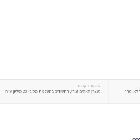
למאמר הקודם
 לא יפה"
נעצרו האחים זגורי, החשודים בהעלמת מס ב- 22 מיליון ש"ח