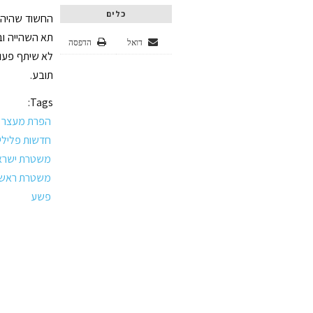
כלים
החשוד שהיה ב
תא השהייה וב
דואל
הדפסה
לא שיתף פעול
תובע.
Tags:
הפרת מעצר 
חדשות פליליו
משטרת ישרא
משטרת ראשון 
פשע