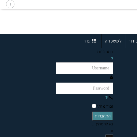
ידור
למשפחה
עוד
התחברות
זכור אותי
התחברות
נא להמתין...
×