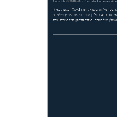
Copyright © 2010-2025 The-Pulse Communications 
דיבים
|
מלונות בישראל
|
Travel site
|
מלונות באילת
אי
|
ערי בירה בעולם
|
מדריך ויטנאם
|
מדריך פיליפינים
חשמל
|
טיול במזרח
|
המזרח הרחוק
|
טיול במרוקו
|
טיול