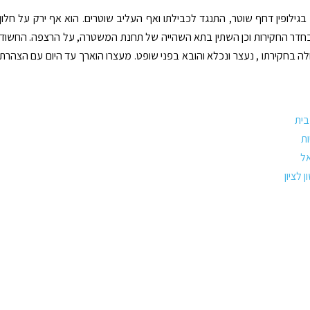
גילופין דחף שוטר, התנגד לכבילתו ואף העליב שוטרים. הוא אף ירק על חלון
חדר החקירות וכן השתין בתא השהייה של תחנת המשטרה, על הרצפה. החשוד
ה בחקירתו , נעצר ונכלא והובא בפני שופט. מעצרו הוארך עד היום עם הצהרת
בית
ת
ל
לציון