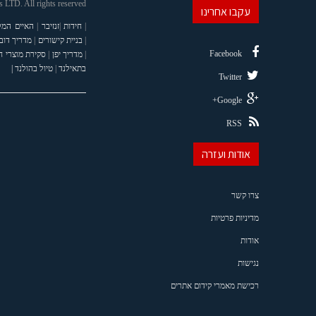
LTD. All rights reserved
עקבו אחרינו
|
חידות
|
זנזיבר
|
האיים המל
|
בניית קישורים
|
מדריך דוב
Facebook
|
מדריך יפן
|
סקירת מוצרי 
בתאילנד
|
טיול בהולנד |
Twitter
Google+
RSS
אודות ועזרה
צרו קשר
מדיניות פרטיות
אודות
נגישות
רכישת מאמרי קידום אתרים