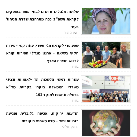
שלושה מנהלים חדשים לבתי הספר באופקים
לקראת תשפ"ז: ככה מתרחבת שדרת הניהול
בעיר
דופק החינוך
שפע פרי לקראת חגי תשרי: עונת קטיף פירות
הקיץ בשיאה - ארגון מגדלי הפירות קורא
לרכוש תוצרת הארץ
בארץ
עשרות ראשי הלשכות הדו-לאומיות ונציגי
משרדי הממשלה ביקרו בקריית מד"א
ברמלה ונחשפו למוקד 101
בארץ
הודעות ירוקות, אכיפה גלובלית ופגיעה
בזכויות יסוד – מבט משפטי ביקורתי
הדופק הפלילי