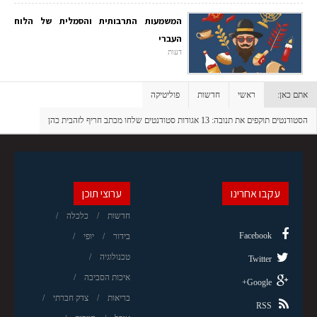
המשמעות התרבותית והסמלית של הלוח
העברי
דעות
אתם כאן:
ראשי
חדשות
פוליטיקה
הסטודנטים תוקפים את תנובה: 13 אגודות סטודנטים שלחו מכתב חריף לזהבית כהן
עקבו אחרינו
ערוצי תוכן
חדשות
כלכלה
Facebook
בידור
יופי
טכנולוגיה
Twitter
איכות הסביבה
Google+
בריאות
צדק חברתי
RSS