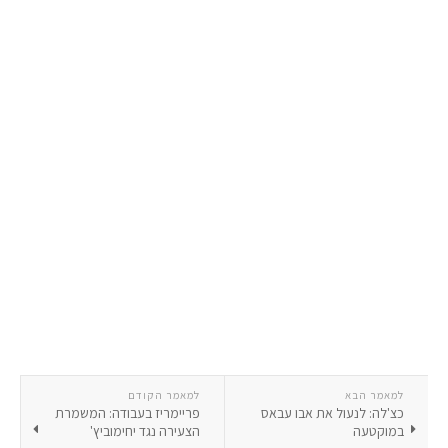
למאמר הבא
למאמר הקודם
כצ'לה: לנעול את אבו עבאס
פריימריז בעבודה: המשמרת
במוקטעה
הצעירה נגד יחימוביץ'