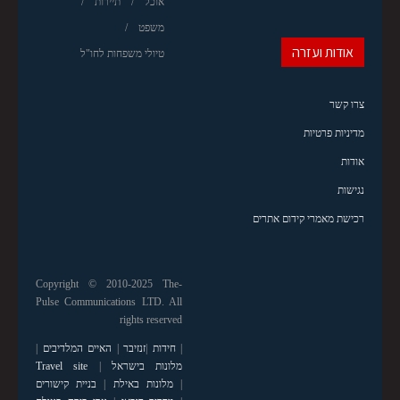
אוכל
תיירות
משפט
אודות ועזרה
טיולי משפחות לחו"ל
צרו קשר
מדיניות פרטיות
אודות
נגישות
רכישת מאמרי קידום אתרים
Copyright © 2010-2025 The-
Pulse Communications LTD. All
rights reserved
|
חידות
|
זנזיבר
|
האיים המלדיבים
|
מלונות בישראל
|
Travel site
|
מלונות באילת
|
בניית קישורים