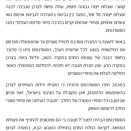
קוטג'- שעלות ייצורו גבוהה יחסית, עולה פחות לצרכן מגבינה לבנה
שעלות ייצורה זול יותר, הפער בין גבינות במעדניה לגבינות ארוזות הוא
עשרות אחוזים, ומחירי יוגורטים יקרים בהרבה מיתר מדינות העולם" כתבו
הסטודנטים.
באשר לטענה כי החברה מסרבת להוזיל מוצרים עד שהממשלה תפרסם
את החלטותיה בנוגע לכל שרשרת הערך, הסטודנטים ציינו כי מדובר
בחוסר הבנה של עוצמת החרם במקרה הטוב, וזלזול בוטה בצרכן
במקרה הרע. שכן חברת תנובה לא חיכתה להחלטת הממשלה כאשר
החליטה לעלות את מחירי המוצרים.
במכתב חזרו הסטודנטים והזכירו כי התניית ירידות המחירים לצרכן
בהשתתפות הרפתנים, אינן מקובלת על הציבור בישראל, זאת מכיוון
שבזמן בו ירדו מחירי המטרה של החלב- 'תנובה' העלתה את מחירי מוצרי
החלב לרשתות השיווק.
הסטודנטים הבהירו למנכ"ל תנובה כי הם מתכוונים להחריף את פעולות
המחאה לקראת החלת החרם בתחילת השבוע הבא, במטרה לגרום