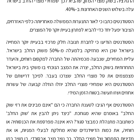
הרגולציה בשוק מוצרי המזון, שהביא לכך שמחירי מוצרי החלב בישראל
עלה בשלוש השנים האחרונות ב-40%.
הסטודנטים כתבו כי לאור התנערות הממשלה מאחריותה כלפי האזרחים,
הציבור יפעל יחד כדי להביא לפתרון בעיית יוקר סל המוצרים.
הסטודנטים הודיעו כי לחברת תנובה חלק מרכזי בבעיית יוקר המחייה
בישראל שכן היא מחזיקה בלמעלה מ-50% משוק החלב בישראל.
עליית המחירים, שנבעה מכמיהתה של החברה למקסום רווחים, והיעדר
התחרותיות בשוק החלב, יצרה את המצב הנוכחי בו משקי בית בישראל
מצמצמים את סל מוצרי החלב שצרכו בעבר. לפיכך דרישתם של
הסטודנטים היא שמחירי מוצרי החלב יוזלו הוזלה קבועה של עשרות
אחוזים ושזו תעשה בטווח הזמן המידי.
הסטודנטים אף הגיבו לטענת החברה כי הם "אינם מבינים את רזי שוק
החלב" באומרם שהיא מגוחכת. "כיצד ניתן להבין את 'שוק החלב'
כשתנובה מתנהלת כמבצר סגור? היא איננה מפרסמת את הכנסותיה או
רווחיה, את כמות הדיווידנדים שהיא מחלקת לבעלי המניות, או את
מדיניות התמחור של מוצרי החלב. כך נוצר מצב אבסורדי, בו מוצר כמו